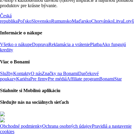
E-shop s každodennou dávkou (s)novej inšpirácie a najširšou ponukou
produktov pre krásne bývanie.
Česká
republika
Poľsko
Slovensko
Rumunsko
Maďarsko
Chorvátsko
Litva
Lotyš
Informácie o nákupe
Všetko o nákupe
Doprava
Reklamácia a vrátenie
Platba
Ako fungujú
kredity
Viac o Bonami
Služby
Kontakty
O nás
Značky na Bonami
Darčekové
poukazy
Kariéra
Pre firmy
Pre médiá
Affiliate program
BonamiStar
Stiahnite si Mobilnú aplikáciu
Sledujte nás na sociálnych sieťach
Obchodné podmienky
Ochrana osobných údajov
Pravidlá a nastavenie
cookies