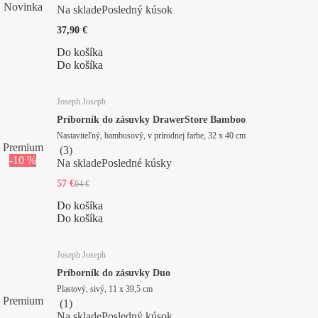
Novinka
Na sklade
Posledný kúsok
37,90 €
Do košíka
Do košíka
Joseph Joseph
Príborník do zásuvky DrawerStore Bamboo
Nastaviteľný, bambusový, v prírodnej farbe, 32 x 40 cm
Premium
(
3
)
-10 %
Na sklade
Posledné kúsky
57 €
64 €
Do košíka
Do košíka
Joseph Joseph
Príborník do zásuvky Duo
Plastový, sivý, 11 x 39,5 cm
Premium
(
1
)
Na sklade
Posledný kúsok