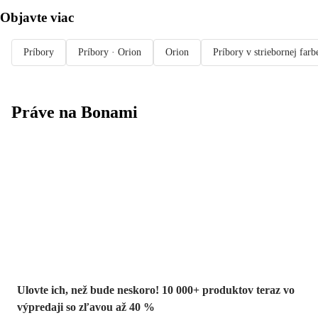
Objavte viac
Príbory
Príbory · Orion
Orion
Príbory v striebornej farb
Práve na Bonami
Summer Sale až
-40 %
Ulovte ich, než bude neskoro! 10 000+ produktov teraz vo
výpredaji so zľavou až 40 %