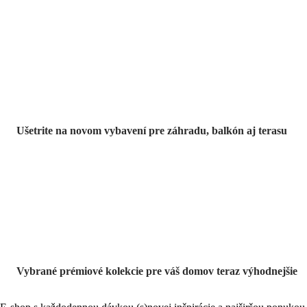
Záhrada vo
výpredaji
Ušetrite na novom vybavení pre záhradu, balkón aj terasu
Prémiové vo
výpredaji
Vybrané prémiové kolekcie pre váš domov teraz výhodnejšie