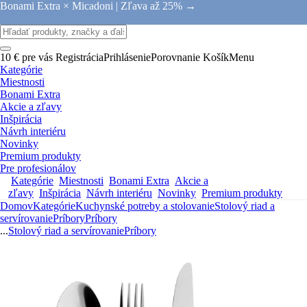
Bonami Extra × Micadoni |
Zľava až 25% →
10 € pre vás
Registrácia
Prihlásenie
Porovnanie
Košík
Menu
Kategórie
Miestnosti
Bonami Extra
Akcie a zľavy
Inšpirácia
Návrh interiéru
Novinky
Premium produkty
Pre profesionálov
Kategórie
Miestnosti
Bonami Extra
Akcie a
zľavy
Inšpirácia
Návrh interiéru
Novinky
Premium produkty
Domov
Kategórie
Kuchynské potreby a stolovanie
Stolový riad a
servírovanie
Príbory
Príbory
...
Stolový riad a servírovanie
Príbory