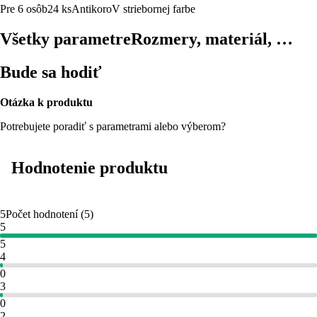
Pre 6 osôb
24 ks
Antikoro
V striebornej farbe
Všetky parametre
Rozmery, materiál, …
Bude sa hodiť
Otázka k produktu
Potrebujete poradiť s parametrami alebo výberom?
Hodnotenie produktu
5
Počet hodnotení
(
5
)
5
5
4
0
3
0
2