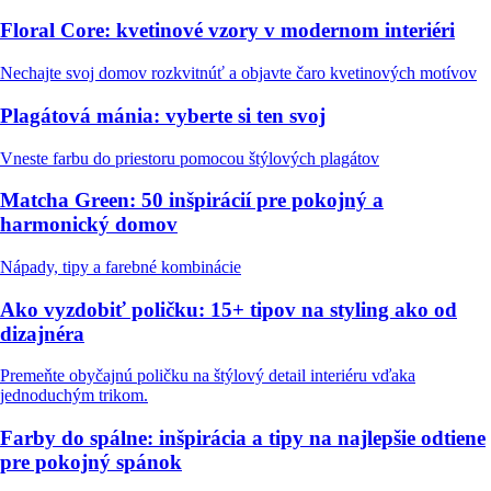
Floral Core: kvetinové vzory v modernom interiéri
Nechajte svoj domov rozkvitnúť a objavte čaro kvetinových motívov
Plagátová mánia: vyberte si ten svoj
Vneste farbu do priestoru pomocou štýlových plagátov
Matcha Green: 50 inšpirácií pre pokojný a
harmonický domov
Nápady, tipy a farebné kombinácie
Ako vyzdobiť poličku: 15+ tipov na styling ako od
dizajnéra
Premeňte obyčajnú poličku na štýlový detail interiéru vďaka
jednoduchým trikom.
Farby do spálne: inšpirácia a tipy na najlepšie odtiene
pre pokojný spánok