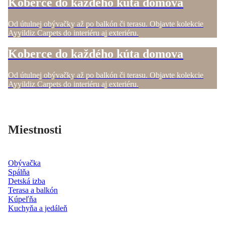
Koberce do každého kúta domova
Od útulnej obývačky až po balkón či terasu. Objavte kolekcie
Ayyildiz Carpets do interiéru aj exteriéru.
Koberce do každého kúta domova
Od útulnej obývačky až po balkón či terasu. Objavte kolekcie
Ayyildiz Carpets do interiéru aj exteriéru.
Miestnosti
Obývačka
Spálňa
Detská izba
Terasa a balkón
Kúpeľňa
Kuchyňa a jedáleň