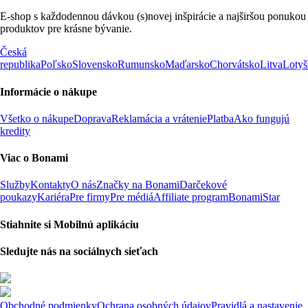
E-shop s každodennou dávkou (s)novej inšpirácie a najširšou ponukou
produktov pre krásne bývanie.
Česká
republika
Poľsko
Slovensko
Rumunsko
Maďarsko
Chorvátsko
Litva
Lotyš
Informácie o nákupe
Všetko o nákupe
Doprava
Reklamácia a vrátenie
Platba
Ako fungujú
kredity
Viac o Bonami
Služby
Kontakty
O nás
Značky na Bonami
Darčekové
poukazy
Kariéra
Pre firmy
Pre médiá
Affiliate program
BonamiStar
Stiahnite si Mobilnú aplikáciu
Sledujte nás na sociálnych sieťach
Obchodné podmienky
Ochrana osobných údajov
Pravidlá a nastavenie