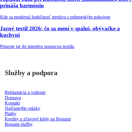
prináša harmóniu
Kde sa moderná funkčnosť stretáva s prímorským pokojom
Jarný textil 2026: čo sa mení v spálni, obývačke a
kuchyni
Prineste jar do interiéru pomocou textilu
Služby a podpora
Reklamácia a vrátenie
Doprava
Kontakt
Najčastejšie otázky
Platby
Kredity a zľavové kódy na Bonami
Bonami služby