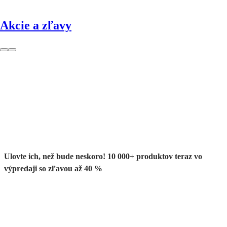
Akcie a zľavy
Summer Sale až
-40 %
Ulovte ich, než bude neskoro! 10 000+ produktov teraz vo
výpredaji so zľavou až 40 %
Záhrada vo
výpredaji