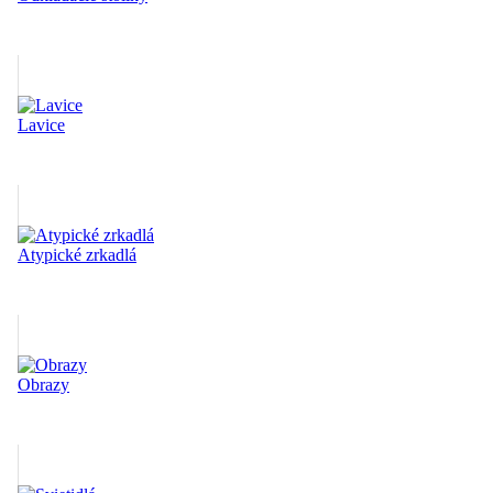
Lavice
Atypické zrkadlá
Obrazy