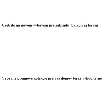
Ušetrite na novom vybavení pre záhradu, balkón aj terasu
Prémiové vo
výpredaji
Vybrané prémiové kolekcie pre váš domov teraz výhodnejšie
Najvyššie zľavy