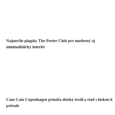
Galéria u vás
doma
Najnovšie plagáty The Poster Club pre moderný aj
minimalistický interiér
Škandinávsky
svet pre
najmenších
Cam Cam Copenhagen prináša detský textil a riad s láskou k
prírode