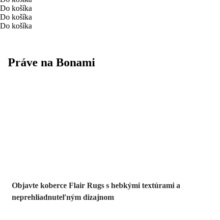
Do košíka
Do košíka
Do košíka
Práve na Bonami
Útulný priestor
začína od
podlahy
Objavte koberce Flair Rugs s hebkými textúrami a
neprehliadnuteľným dizajnom