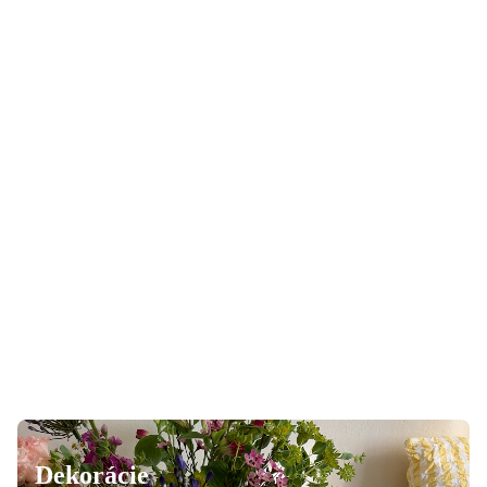
Čas rozpáliť gril
Grily a všetko, čo k nim patrí
Dekorácie