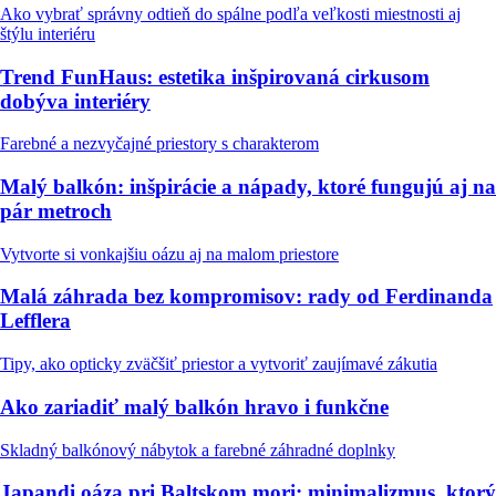
Ako vybrať správny odtieň do spálne podľa veľkosti miestnosti aj
štýlu interiéru
Trend FunHaus: estetika inšpirovaná cirkusom
dobýva interiéry
Farebné a nezvyčajné priestory s charakterom
Malý balkón: inšpirácie a nápady, ktoré fungujú aj na
pár metroch
Vytvorte si vonkajšiu oázu aj na malom priestore
Malá záhrada bez kompromisov: rady od Ferdinanda
Lefflera
Tipy, ako opticky zväčšiť priestor a vytvoriť zaujímavé zákutia
Ako zariadiť malý balkón hravo i funkčne
Skladný balkónový nábytok a farebné záhradné doplnky
Japandi oáza pri Baltskom mori: minimalizmus, ktorý