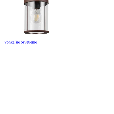
Vonkajšie osvetlenie
Bonami Extra × Micadoni
Miesto, kde končí dlhý deň. Pohovky a postele teraz so
zľavou až 25 %.