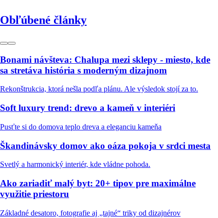
Obľúbené články
Bonami návšteva: Chalupa mezi sklepy - miesto, kde
sa stretáva história s moderným dizajnom
Rekonštrukcia, ktorá nešla podľa plánu. Ale výsledok stojí za to.
Soft luxury trend: drevo a kameň v interiéri
Pusťte si do domova teplo dreva a eleganciu kameňa
Škandinávsky domov ako oáza pokoja v srdci mesta
Svetlý a harmonický interiér, kde vládne pohoda.
Ako zariadiť malý byt: 20+ tipov pre maximálne
využitie priestoru
Základné desatoro, fotografie aj „tajné“ triky od dizajnérov