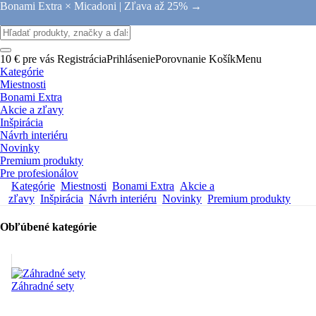
Bonami Extra × Micadoni |
Zľava až 25% →
10 € pre vás
Registrácia
Prihlásenie
Porovnanie
Košík
Menu
Kategórie
Miestnosti
Bonami Extra
Akcie a zľavy
Inšpirácia
Návrh interiéru
Novinky
Premium produkty
Pre profesionálov
Kategórie
Miestnosti
Bonami Extra
Akcie a
zľavy
Inšpirácia
Návrh interiéru
Novinky
Premium produkty
Obľúbené kategórie
Záhradné sety