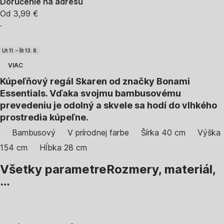
Doručenie na adresu
Od 3,99 €
·
Ut 11. – Št 13. 8.
VIAC
Kúpeľňový regál Skaren od značky Bonami
Essentials. Vďaka svojmu bambusovému
prevedeniu je odolný a skvele sa hodí do vlhkého
prostredia kúpeľne.
Bambusový
V prírodnej farbe
Šírka 40 cm
Výška
154 cm
Hĺbka 28 cm
Všetky parametre
Rozmery, materiál,
…