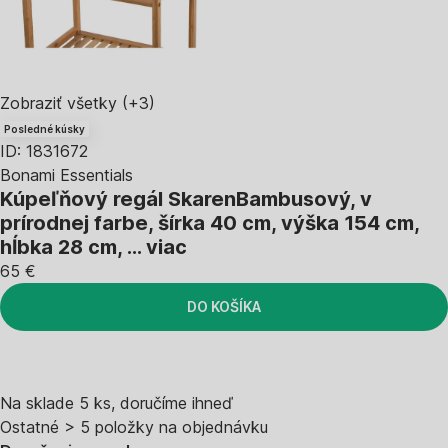
Zobraziť všetky
(+3)
Posledné kúsky
ID: 1831672
Bonami Essentials
Kúpeľňový regál Skaren
Bambusový, v
prírodnej farbe, šírka 40 cm, výška 154 cm,
hĺbka 28 cm
, …
viac
65 €
DO KOŠÍKA
Na sklade 5 ks, doručíme ihneď
Ostatné > 5 položky na objednávku