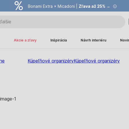
Bonami Extra × Micadoni |
Zľava až 25% →
Akcie a zľavy
Inšpirácia
Návrh interiéru
Novi
ne
Kúpeľňové organizéry
Kúpeľňové organizéry