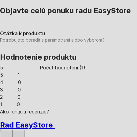
Objavte celú ponuku radu EasyStore
Otázka k produktu
Potrebujete poradiť s parametrami alebo výberom?
Hodnotenie produktu
5
Počet hodnotení
(
1
)
5
1
4
0
3
0
2
0
1
0
Ako fungujú recenzie?
Rad EasyStore