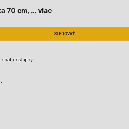
ka 70 cm
, …
viac
SLEDOVAŤ
t opäť dostupný.
…