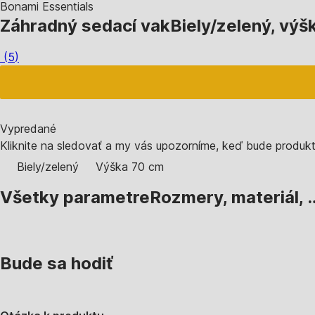
Bonami Essentials
Záhradný sedací vak
Biely/zelený, výš
(
5
)
Vypredané
Kliknite na sledovať a my vás upozorníme, keď bude produk
Biely/zelený
Výška 70 cm
Všetky parametre
Rozmery, materiál, 
Bude sa hodiť