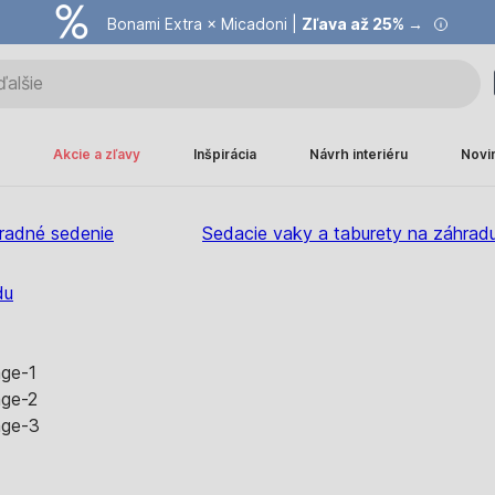
Bonami Extra × Micadoni |
Zľava až 25% →
Akcie a zľavy
Inšpirácia
Návrh interiéru
Novi
radné sedenie
Sedacie vaky a taburety na záhrad
du