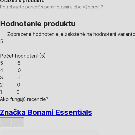
Otázka k produktu
Potrebujete poradiť s parametrami alebo výberom?
Hodnotenie produktu
Zobrazené hodnotenie je založené na hodnotení varianto
5
Počet hodnotení
(
5
)
5
5
4
0
3
0
2
0
1
0
Ako fungujú recenzie?
Značka Bonami Essentials