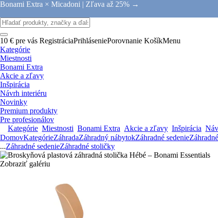
Bonami Extra × Micadoni |
Zľava až 25% →
10 € pre vás
Registrácia
Prihlásenie
Porovnanie
Košík
Menu
Kategórie
Miestnosti
Bonami Extra
Akcie a zľavy
Inšpirácia
Návrh interiéru
Novinky
Premium produkty
Pre profesionálov
Kategórie
Miestnosti
Bonami Extra
Akcie a zľavy
Inšpirácia
Návr
Domov
Kategórie
Záhrada
Záhradný nábytok
Záhradné sedenie
Záhradné
...
Záhradné sedenie
Záhradné stoličky
Zobraziť galériu