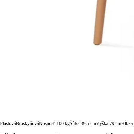
Plastová
Broskyňová
Nosnosť 100 kg
Šírka 39,5 cm
Výška 79 cm
Hĺbka