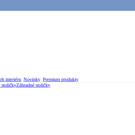
h interiéru
Novinky
Premium produkty
 stoličky
Záhradné stoličky