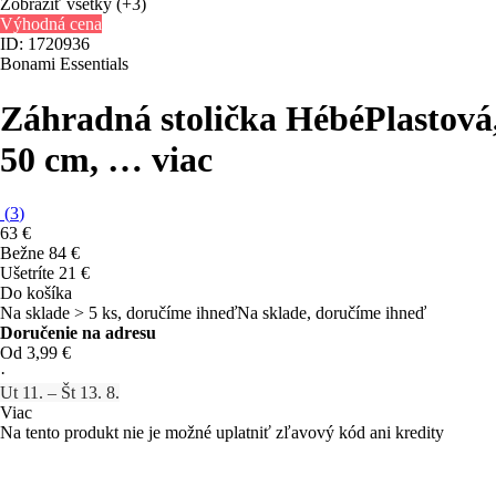
Zobraziť všetky
(+3)
Výhodná cena
ID: 1720936
Bonami Essentials
Záhradná stolička Hébé
Plastová
50 cm
, …
viac
(
3
)
63 €
Bežne 84 €
Ušetríte 21 €
Do košíka
Na sklade > 5 ks, doručíme ihneď
Na sklade, doručíme ihneď
Doručenie na adresu
Od 3,99 €
·
Ut 11. – Št 13. 8.
Viac
Na tento produkt nie je možné uplatniť zľavový kód ani kredity