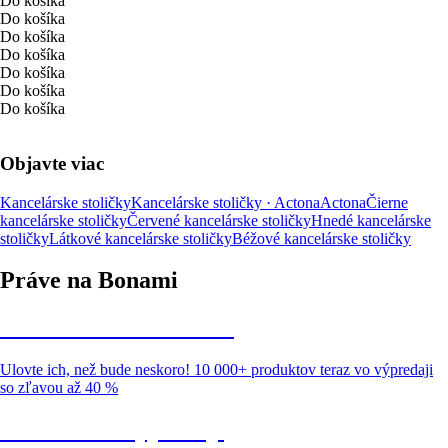
Do košíka
Do košíka
Do košíka
Do košíka
Do košíka
Do košíka
Do košíka
Objavte viac
Kancelárske stoličky
Kancelárske stoličky · Actona
Actona
Čierne
kancelárske stoličky
Červené kancelárske stoličky
Hnedé kancelárske
stoličky
Látkové kancelárske stoličky
Béžové kancelárske stoličky
Práve na Bonami
Summer Sale až -40 %
Ulovte ich, než bude neskoro! 10 000+ produktov teraz vo výpredaji
so zľavou až 40 %
Záhrada vo výpredaji