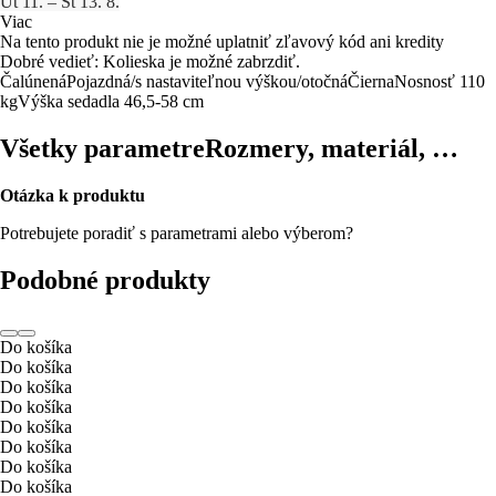
Ut 11. – Št 13. 8.
Viac
Na tento produkt nie je možné uplatniť zľavový kód ani kredity
Dobré vedieť: Kolieska je možné zabrzdiť.
Čalúnená
Pojazdná/s nastaviteľnou výškou/otočná
Čierna
Nosnosť 110
kg
Výška sedadla 46,5-58 cm
Všetky parametre
Rozmery, materiál, …
Otázka k produktu
Potrebujete poradiť s parametrami alebo výberom?
Podobné produkty
Do košíka
Do košíka
Do košíka
Do košíka
Do košíka
Do košíka
Do košíka
Do košíka