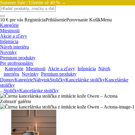
Summer Sale |
Ušetrite až 40 % →
10 € pre vás
Registrácia
Prihlásenie
Porovnanie
Košík
Menu
Kategórie
Miestnosti
Akcie a zľavy
Inšpirácia
Návrh interiéru
Novinky
Premium produkty
Pre profesionálov
Kategórie
Miestnosti
Akcie a zľavy
Inšpirácia
Návrh
interiéru
Novinky
Premium produkty
Domov
Kategórie
Nábytok
Stoličky
Kancelárske stoličky
Kancelárske
stoličky
...
Stoličky
Kancelárske stoličky
Zobraziť galériu