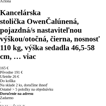
Actona
Kancelárska
stolička Owen
Čalúnená,
pojazdná/s nastaviteľnou
výškou/otočná, čierna, nosnosť
110 kg, výška sedadla 46,5-58
cm
, …
viac
165 €
Pôvodne
191 €
Ušetríte 26 €
Do košíka
Na sklade 2 ks, doručíme ihneď
Ostatné > 5 položky na objednávku
Doručenie na adresu
Zadarmo
·