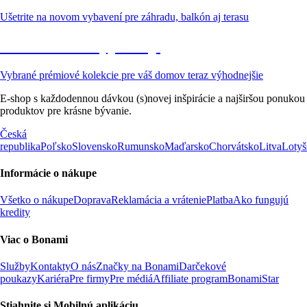
Ušetrite na novom vybavení pre záhradu, balkón aj terasu
Prémiové vo výpredaji
Vybrané prémiové kolekcie pre váš domov teraz výhodnejšie
E-shop s každodennou dávkou (s)novej inšpirácie a najširšou ponukou
produktov pre krásne bývanie.
Česká
republika
Poľsko
Slovensko
Rumunsko
Maďarsko
Chorvátsko
Litva
Lotyš
Informácie o nákupe
Všetko o nákupe
Doprava
Reklamácia a vrátenie
Platba
Ako fungujú
kredity
Viac o Bonami
Služby
Kontakty
O nás
Značky na Bonami
Darčekové
poukazy
Kariéra
Pre firmy
Pre médiá
Affiliate program
BonamiStar
Stiahnite si Mobilnú aplikáciu