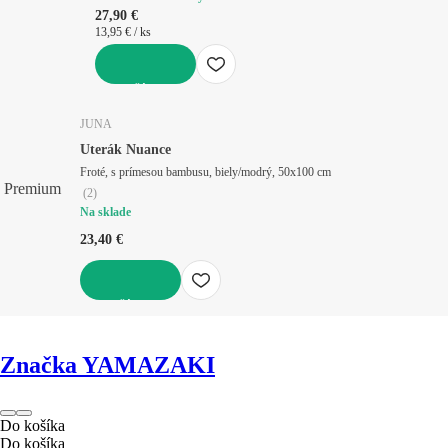
27,90 €
13,95 € / ks
DO KOŠÍKA
JUNA
Uterák Nuance
Froté, s prímesou bambusu, biely/modrý, 50x100 cm
Premium
(
2
)
Na sklade
23,40 €
DO KOŠÍKA
Značka YAMAZAKI
Do košíka
Do košíka