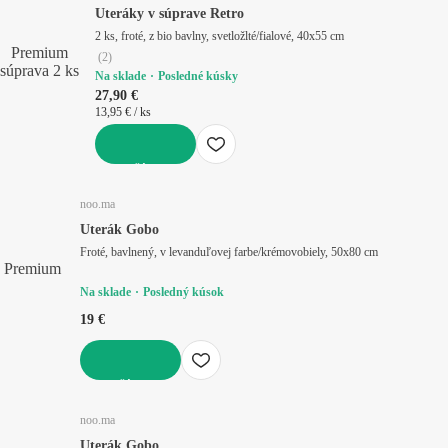
Uteráky v súprave Retro
2 ks, froté, z bio bavlny, svetložlté/fialové, 40x55 cm
Premium
(
2
)
súprava 2 ks
Na sklade
Posledné kúsky
27,90 €
13,95 € / ks
DO KOŠÍKA
noo.ma
Uterák Gobo
Froté, bavlnený, v levanduľovej farbe/krémovobiely, 50x80 cm
Premium
Na sklade
Posledný kúsok
19 €
DO KOŠÍKA
noo.ma
Uterák Gobo