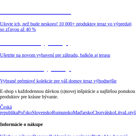
Summer Sale až -40 %
Ulovte ich, než bude neskoro! 10 000+ produktov teraz vo výpredaji
so zľavou až 40 %
Záhrada vo výpredaji
Ušetrite na novom vybavení pre záhradu, balkón aj terasu
Prémiové vo výpredaji
Vybrané prémiové kolekcie pre váš domov teraz výhodnejšie
E-shop s každodennou dávkou (s)novej inšpirácie a najširšou ponukou
produktov pre krásne bývanie.
Česká
republika
Poľsko
Slovensko
Rumunsko
Maďarsko
Chorvátsko
Litva
Lotyš
Informácie o nákupe