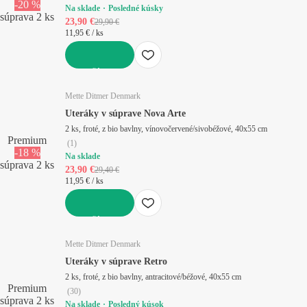
-20 %
Na sklade
Posledné kúsky
súprava 2 ks
23,90 €
29,90 €
11,95 € / ks
DO KOŠÍKA
Mette Ditmer Denmark
Uteráky v súprave Nova Arte
2 ks, froté, z bio bavlny, vínovočervené/sivobéžové, 40x55 cm
Premium
(
1
)
-18 %
Na sklade
súprava 2 ks
23,90 €
29,40 €
11,95 € / ks
DO KOŠÍKA
Mette Ditmer Denmark
Uteráky v súprave Retro
2 ks, froté, z bio bavlny, antracitové/béžové, 40x55 cm
Premium
(
30
)
súprava 2 ks
Na sklade
Posledný kúsok