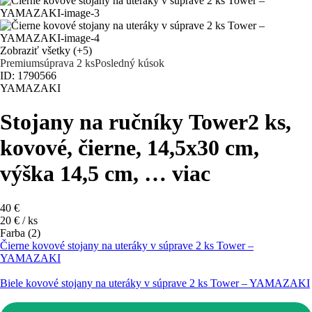
Zobraziť všetky
(+5)
Premium
súprava 2 ks
Posledný kúsok
ID: 1790566
YAMAZAKI
Stojany na ručníky Tower
2 ks,
kovové, čierne, 14,5x30 cm,
výška 14,5 cm
, …
viac
40 €
20 € / ks
Farba (2)
Čierne kovové stojany na uteráky v súprave 2 ks Tower –
YAMAZAKI
Biele kovové stojany na uteráky v súprave 2 ks Tower – YAMAZAKI