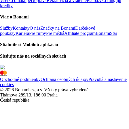
Všetko o nákupe
Doprava
Reklamácia a vrátenie
Platba
Ako fungujú
kredity
Viac o Bonami
Služby
Kontakty
O nás
Značky na Bonami
Darčekové
poukazy
Kariéra
Pre firmy
Pre médiá
Affiliate program
BonamiStar
Stiahnite si Mobilnú aplikáciu
Sledujte nás na sociálnych sieťach
Obchodné podmienky
Ochrana osobných údajov
Pravidlá a nastavenie
cookies
© 2026 Bonami.cz, a.s. Všetky práva vyhradené.
Thámova 289/13, 186 00 Praha
Česká republika