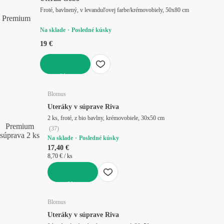
Froté, bavlnený, v levanduľovej farbe/krémovobiely, 50x80 cm
Premium
Na sklade
Posledné kúsky
19 €
DO KOŠÍKA
Blomus
Uteráky v súprave Riva
2 ks, froté, z bio bavlny, krémovobiele, 30x50 cm
Premium
(
37
)
súprava 2 ks
Na sklade
Posledné kúsky
17,40 €
8,70 € / ks
DO KOŠÍKA
Blomus
Uteráky v súprave Riva