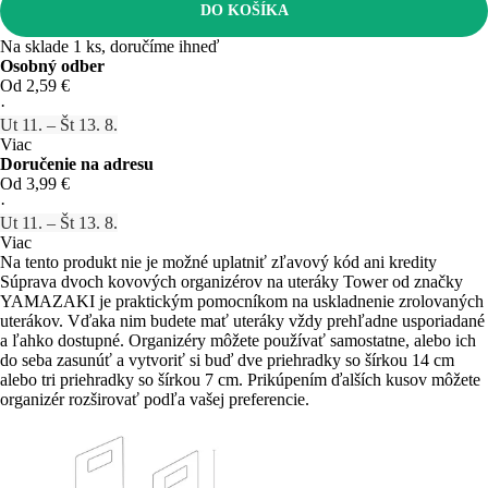
DO KOŠÍKA
Na sklade 1 ks, doručíme ihneď
Osobný odber
Od 2,59 €
·
Ut 11. – Št 13. 8.
Viac
Doručenie na adresu
Od 3,99 €
·
Ut 11. – Št 13. 8.
Viac
Na tento produkt nie je možné uplatniť zľavový kód ani kredity
Súprava dvoch kovových organizérov na uteráky Tower od značky
YAMAZAKI je praktickým pomocníkom na uskladnenie zrolovaných
uterákov. Vďaka nim budete mať uteráky vždy prehľadne usporiadané
a ľahko dostupné. Organizéry môžete používať samostatne, alebo ich
do seba zasunúť a vytvoriť si buď dve priehradky so šírkou 14 cm
alebo tri priehradky so šírkou 7 cm. Prikúpením ďalších kusov môžete
organizér rozširovať podľa vašej preferencie.