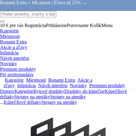
Bonami Extra × Micadoni |
Zľava až 25% →
10 € pre vás
Registrácia
Prihlásenie
Porovnanie
Košík
Menu
Kategórie
Miestnosti
Bonami Extra
Akcie a zľavy
Inšpirácia
Návrh interiéru
Novinky
Premium produkty
Pre profesionálov
Kategórie
Miestnosti
Bonami Extra
Akcie a
zľavy
Inšpirácia
Návrh interiéru
Novinky
Premium produkty
Domov
Kategórie
Bytové doplnky
Doplnky do kúpeľne
Kúpeľňové
držiaky
Stojany na uteráky
Stojany na uteráky
...
Kúpeľňové držiaky
Stojany na uteráky