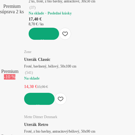
2 ks, froté, z bio bavlny, antracitové, 30x50 cm
Premium
(
37
)
súprava 2 ks
Na sklade
Posledné kúsky
17,40 €
8,70 € / ks
DO KOŠÍKA
Zone
Uterák Classic
Froté, bavlnený, béžový, 50x100 cm
Premium
(
541
)
-10 %
Na sklade
14,30 €
15,90 €
DO KOŠÍKA
Mette Ditmer Denmark
Uterák Retro
Froté, z bio bavlny, antracitový/béžový, 50x90 cm