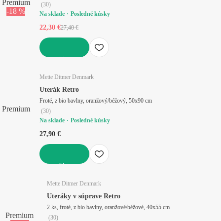
Premium
(
30
)
-18 %
Na sklade
Posledné kúsky
22,30 €
27,40 €
DO KOŠÍKA
Mette Ditmer Denmark
Uterák Retro
Froté, z bio bavlny, oranžový/béžový, 50x90 cm
Premium
(
30
)
Na sklade
Posledné kúsky
27,90 €
DO KOŠÍKA
Mette Ditmer Denmark
Uteráky v súprave Retro
2 ks, froté, z bio bavlny, oranžové/béžové, 40x55 cm
Premium
(
30
)