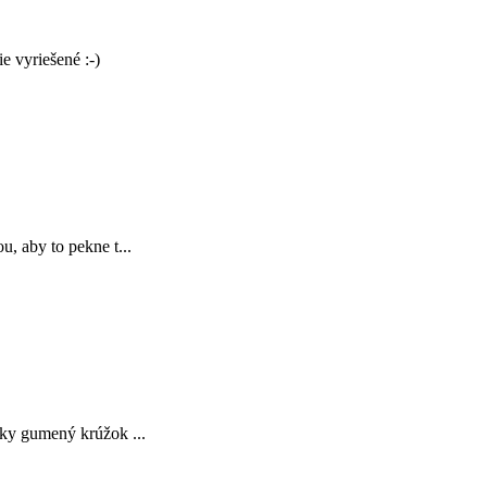
e vyriešené :-)
, aby to pekne t...
íky gumený krúžok ...