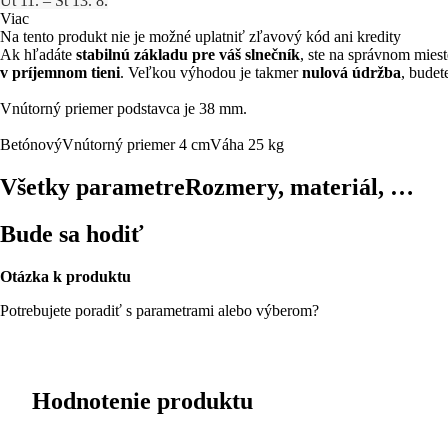
Ut 11. – Št 13. 8.
Viac
Na tento produkt nie je možné uplatniť zľavový kód ani kredity
Ak hľadáte
stabilnú základu pre váš slnečník
, ste na správnom mies
v príjemnom tieni
. Veľkou výhodou je takmer
nulová údržba
, budet
Vnútorný priemer podstavca je 38 mm.
Betónový
Vnútorný priemer 4 cm
Váha 25 kg
Všetky parametre
Rozmery, materiál, …
Bude sa hodiť
Otázka k produktu
Potrebujete poradiť s parametrami alebo výberom?
Hodnotenie produktu