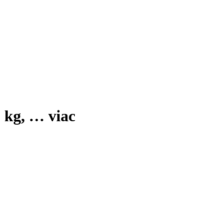
 kg
, …
viac