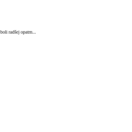
li radšej opatrn...