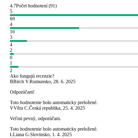
4.7
Počet hodnotení
(
91
)
5
69
4
16
3
4
2
0
1
2
Ako fungujú recenzie?
B
Birch V.
Rumunsko
,
28. 6. 2025
Odporúčam!
Toto hodnotenie bolo automaticky preložené.
V
Věra C.
Česká republika
,
25. 4. 2025
Veľmi pevný, odporúčam.
Toto hodnotenie bolo automaticky preložené.
L
Liana G.
Slovinsko
,
1. 4. 2025