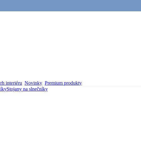
h interiéru
Novinky
Premium produkty
níky
Stojany na slnečníky