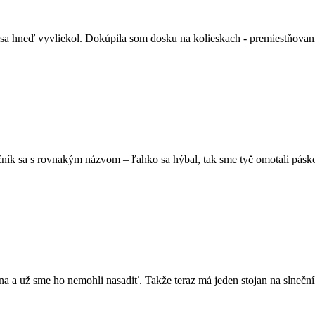
sa hneď vyvliekol. Dokúpila som dosku na kolieskach - premiestňovani
čník sa s rovnakým názvom – ľahko sa hýbal, tak sme tyč omotali páskou
na a už sme ho nemohli nasadiť. Takže teraz má jeden stojan na slnečn