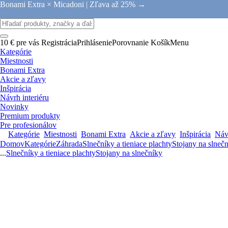
Bonami Extra × Micadoni |
Zľava až 25% →
10 € pre vás
Registrácia
Prihlásenie
Porovnanie
Košík
Menu
Kategórie
Miestnosti
Bonami Extra
Akcie a zľavy
Inšpirácia
Návrh interiéru
Novinky
Premium produkty
Pre profesionálov
Kategórie
Miestnosti
Bonami Extra
Akcie a zľavy
Inšpirácia
Návr
Domov
Kategórie
Záhrada
Slnečníky a tieniace plachty
Stojany na slneč
...
Slnečníky a tieniace plachty
Stojany na slnečníky