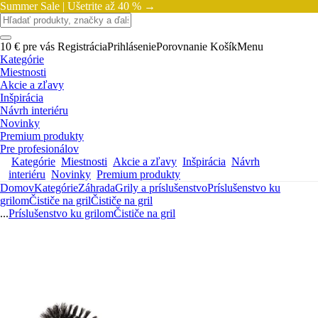
Summer Sale |
Ušetrite až 40 % →
10 € pre vás
Registrácia
Prihlásenie
Porovnanie
Košík
Menu
Kategórie
Miestnosti
Akcie a zľavy
Inšpirácia
Návrh interiéru
Novinky
Premium produkty
Pre profesionálov
Kategórie
Miestnosti
Akcie a zľavy
Inšpirácia
Návrh
interiéru
Novinky
Premium produkty
Domov
Kategórie
Záhrada
Grily a príslušenstvo
Príslušenstvo ku
grilom
Čističe na gril
Čističe na gril
...
Príslušenstvo ku grilom
Čističe na gril