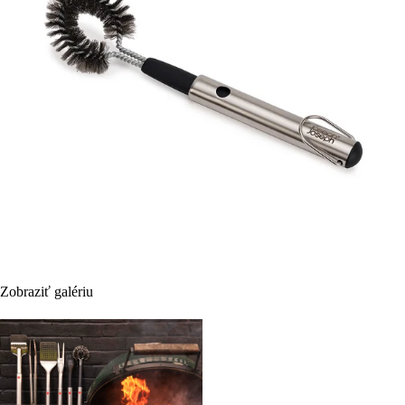
Zobraziť galériu