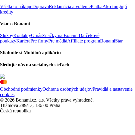
Všetko o nákupe
Doprava
Reklamácia a vrátenie
Platba
Ako fungujú
kredity
Viac o Bonami
Služby
Kontakty
O nás
Značky na Bonami
Darčekové
poukazy
Kariéra
Pre firmy
Pre médiá
Affiliate program
BonamiStar
Stiahnite si Mobilnú aplikáciu
Sledujte nás na sociálnych sieťach
Obchodné podmienky
Ochrana osobných údajov
Pravidlá a nastavenie
cookies
© 2026 Bonami.cz, a.s. Všetky práva vyhradené.
Thámova 289/13, 186 00 Praha
Česká republika