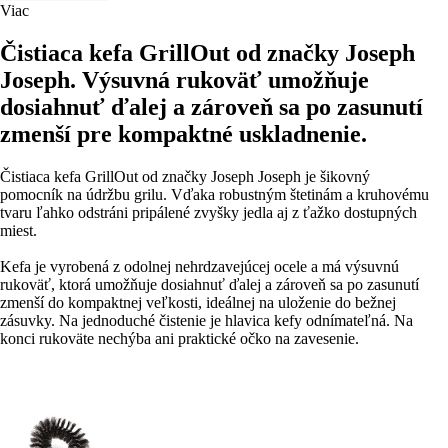
Viac
Čistiaca kefa GrillOut od značky Joseph
Joseph. Výsuvná rukoväť umožňuje
dosiahnuť ďalej a zároveň sa po zasunutí
zmenší pre kompaktné uskladnenie.
Čistiaca kefa GrillOut od značky Joseph Joseph je šikovný
pomocník na údržbu grilu. Vďaka robustným štetinám a kruhovému
tvaru ľahko odstráni pripálené zvyšky jedla aj z ťažko dostupných
miest.
Kefa je vyrobená z odolnej nehrdzavejúcej ocele a má výsuvnú
rukoväť, ktorá umožňuje dosiahnuť ďalej a zároveň sa po zasunutí
zmenší do kompaktnej veľkosti, ideálnej na uloženie do bežnej
zásuvky. Na jednoduché čistenie je hlavica kefy odnímateľná. Na
konci rukoväte nechýba ani praktické očko na zavesenie.