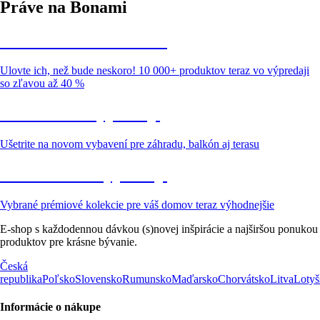
Práve na Bonami
Summer Sale až -40 %
Ulovte ich, než bude neskoro! 10 000+ produktov teraz vo výpredaji
so zľavou až 40 %
Záhrada vo výpredaji
Ušetrite na novom vybavení pre záhradu, balkón aj terasu
Prémiové vo výpredaji
Vybrané prémiové kolekcie pre váš domov teraz výhodnejšie
E-shop s každodennou dávkou (s)novej inšpirácie a najširšou ponukou
produktov pre krásne bývanie.
Česká
republika
Poľsko
Slovensko
Rumunsko
Maďarsko
Chorvátsko
Litva
Lotyš
Informácie o nákupe