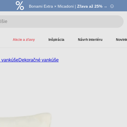
Bonami Extra × Micadoni |
Zľava až 25% →
Akcie a zľavy
Inšpirácia
Návrh interiéru
Novin
 vankúše
Dekoračné vankúše