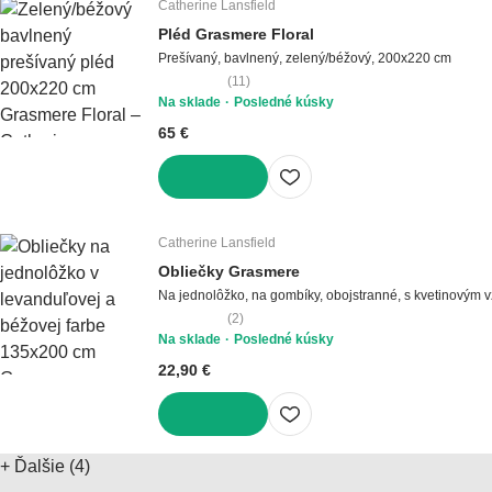
Catherine Lansfield
Pléd Grasmere Floral
Prešívaný, bavlnený, zelený/béžový, 200x220 cm
(
11
)
Na sklade
Posledné kúsky
65 €
DO KOŠÍKA
Catherine Lansfield
Obliečky Grasmere
Na jednolôžko, na gombíky, obojstranné, s kvetinovým 
(
2
)
Na sklade
Posledné kúsky
22,90 €
DO KOŠÍKA
+
Ďalšie (4)