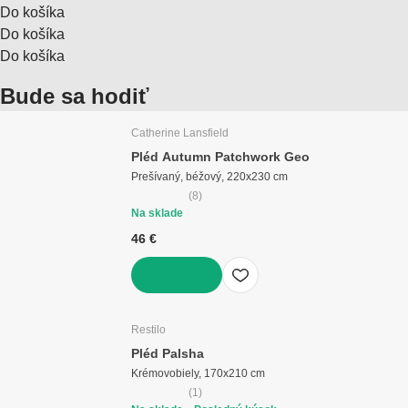
Do košíka
Do košíka
Do košíka
Bude sa hodiť
Catherine Lansfield
Pléd Autumn Patchwork Geo
Prešívaný, béžový, 220x230 cm
(
8
)
Na sklade
46 €
DO KOŠÍKA
Restilo
Pléd Palsha
Krémovobiely, 170x210 cm
(
1
)