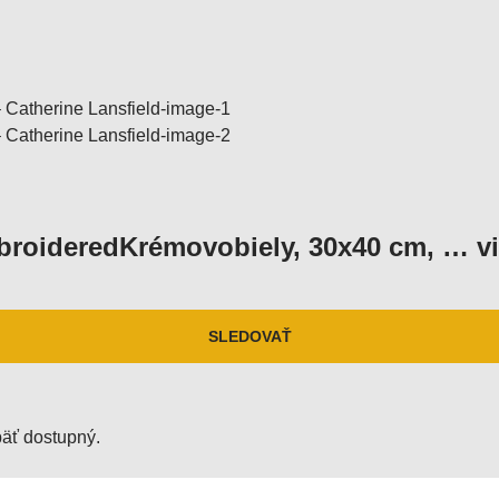
broidered
Krémovobiely, 30x40 cm
, …
v
SLEDOVAŤ
päť dostupný.