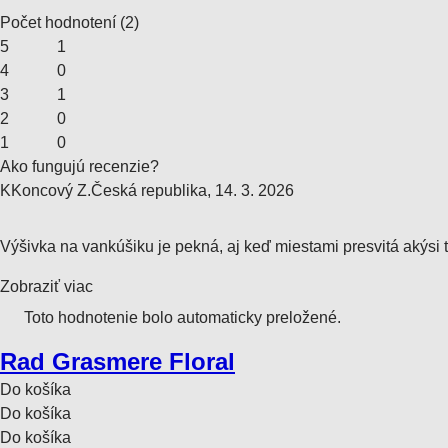
Počet hodnotení
(
2
)
5
1
4
0
3
1
2
0
1
0
Ako fungujú recenzie?
K
Koncový Z.
Česká republika
,
14. 3. 2026
Výšivka na vankúšiku je pekná, aj keď miestami presvitá akýsi 
Zobraziť viac
Toto hodnotenie bolo automaticky preložené.
Rad Grasmere Floral
Do košíka
Do košíka
Do košíka