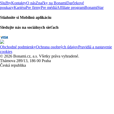
Služby
Kontakty
O nás
Značky na Bonami
Darčekové
poukazy
Kariéra
Pre firmy
Pre médiá
Affiliate program
BonamiStar
Stiahnite si Mobilnú aplikáciu
Sledujte nás na sociálnych sieťach
Obchodné podmienky
Ochrana osobných údajov
Pravidlá a nastavenie
cookies
© 2026 Bonami.cz, a.s. Všetky práva vyhradené.
Thámova 289/13, 186 00 Praha
Česká republika