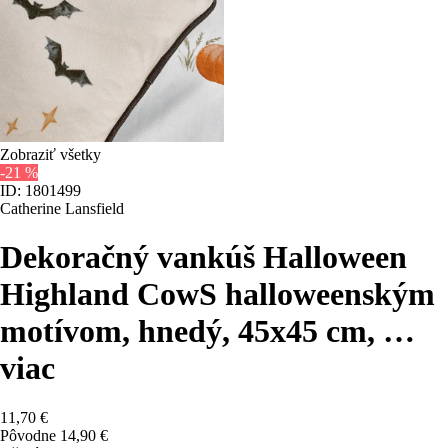
Zobraziť všetky
-21 %
ID: 1801499
Catherine Lansfield
Dekoračný vankúš Halloween
Highland Cow
S halloweenským
motívom, hnedý, 45x45 cm
, …
viac
11,70 €
Pôvodne
14,90 €