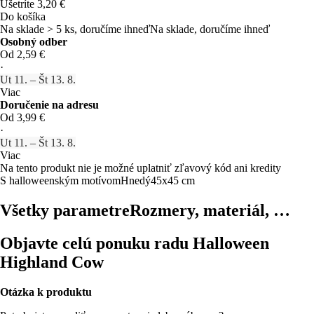
Ušetríte 3,20 €
Do košíka
Na sklade > 5 ks, doručíme ihneď
Na sklade, doručíme ihneď
Osobný odber
Od 2,59 €
·
Ut 11. – Št 13. 8.
Viac
Doručenie na adresu
Od 3,99 €
·
Ut 11. – Št 13. 8.
Viac
Na tento produkt nie je možné uplatniť zľavový kód ani kredity
S halloweenským motívom
Hnedý
45x45 cm
Všetky parametre
Rozmery, materiál, …
Objavte celú ponuku radu Halloween
Highland Cow
Otázka k produktu