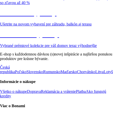
so zľavou až 40 %
Záhrada vo výpredaji
Ušetrite na novom vybavení pre záhradu, balkón aj terasu
Prémiové vo výpredaji
Vybrané prémiové kolekcie pre váš domov teraz výhodnejšie
E-shop s každodennou dávkou (s)novej inšpirácie a najširšou ponukou
produktov pre krásne bývanie.
Česká
republika
Poľsko
Slovensko
Rumunsko
Maďarsko
Chorvátsko
Litva
Lotyš
Informácie o nákupe
Všetko o nákupe
Doprava
Reklamácia a vrátenie
Platba
Ako fungujú
kredity
Viac o Bonami