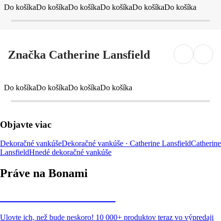
Do košíka
Do košíka
Do košíka
Do košíka
Do košíka
Do košíka
Značka Catherine Lansfield
Do košíka
Do košíka
Do košíka
Do košíka
Objavte viac
Dekoračné vankúše
Dekoračné vankúše · Catherine Lansfield
Catherine
Lansfield
Hnedé dekoračné vankúše
Práve na Bonami
Summer Sale až -40 %
Ulovte ich, než bude neskoro! 10 000+ produktov teraz vo výpredaji