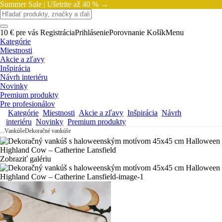
Summer Sale |
Ušetrite až 40 % →
10 € pre vás
Registrácia
Prihlásenie
Porovnanie
Košík
Menu
Kategórie
Miestnosti
Akcie a zľavy
Inšpirácia
Návrh interiéru
Novinky
Premium produkty
Pre profesionálov
Kategórie
Miestnosti
Akcie a zľavy
Inšpirácia
Návrh
interiéru
Novinky
Premium produkty
...
Vankúše
Dekoračné vankúše
Zobraziť galériu