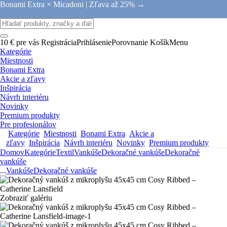
Bonami Extra × Micadoni |
Zľava až 25% →
10 € pre vás
Registrácia
Prihlásenie
Porovnanie
Košík
Menu
Kategórie
Miestnosti
Bonami Extra
Akcie a zľavy
Inšpirácia
Návrh interiéru
Novinky
Premium produkty
Pre profesionálov
Kategórie
Miestnosti
Bonami Extra
Akcie a
zľavy
Inšpirácia
Návrh interiéru
Novinky
Premium produkty
Domov
Kategórie
Textil
Vankúše
Dekoračné vankúše
Dekoračné
vankúše
...
Vankúše
Dekoračné vankúše
Zobraziť galériu