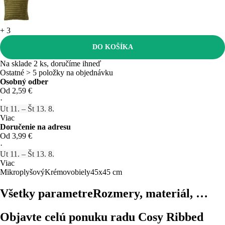
+
3
DO KOŠÍKA
Na sklade 2 ks, doručíme ihneď
Ostatné > 5 položky na objednávku
Osobný odber
Od 2,59 €
·
Ut 11. – Št 13. 8.
Viac
Doručenie na adresu
Od 3,99 €
·
Ut 11. – Št 13. 8.
Viac
Mikroplyšový
Krémovobiely
45x45 cm
Všetky parametre
Rozmery, materiál, …
Objavte celú ponuku radu Cosy Ribbed