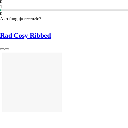
0
1
0
Ako fungujú recenzie?
Rad Cosy Ribbed