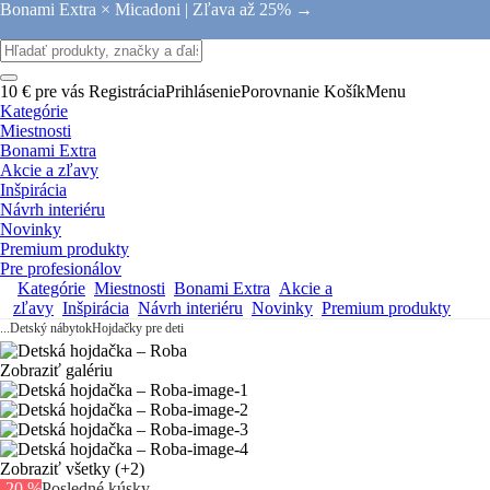
Bonami Extra × Micadoni |
Zľava až 25% →
10 € pre vás
Registrácia
Prihlásenie
Porovnanie
Košík
Menu
Kategórie
Miestnosti
Bonami Extra
Akcie a zľavy
Inšpirácia
Návrh interiéru
Novinky
Premium produkty
Pre profesionálov
Kategórie
Miestnosti
Bonami Extra
Akcie a
zľavy
Inšpirácia
Návrh interiéru
Novinky
Premium produkty
...
Detský nábytok
Hojdačky pre deti
Zobraziť galériu
Zobraziť všetky
(+2)
-20 %
Posledné kúsky