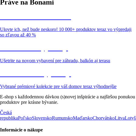
Práve na Bonami
Summer Sale až -40 %
Ulovte ich, než bude neskoro! 10 000+ produktov teraz vo výpredaji
so zľavou až 40 %
Záhrada vo výpredaji
Ušetrite na novom vybavení pre záhradu, balkón aj terasu
Prémiové vo výpredaji
Vybrané prémiové kolekcie pre váš domov teraz výhodnejšie
E-shop s každodennou dávkou (s)novej inšpirácie a najširšou ponukou
produktov pre krásne bývanie.
Česká
republika
Poľsko
Slovensko
Rumunsko
Maďarsko
Chorvátsko
Litva
Lotyš
Informácie o nákupe