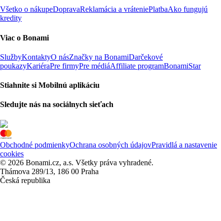
Všetko o nákupe
Doprava
Reklamácia a vrátenie
Platba
Ako fungujú
kredity
Viac o Bonami
Služby
Kontakty
O nás
Značky na Bonami
Darčekové
poukazy
Kariéra
Pre firmy
Pre médiá
Affiliate program
BonamiStar
Stiahnite si Mobilnú aplikáciu
Sledujte nás na sociálnych sieťach
Obchodné podmienky
Ochrana osobných údajov
Pravidlá a nastavenie
cookies
© 2026 Bonami.cz, a.s. Všetky práva vyhradené.
Thámova 289/13, 186 00 Praha
Česká republika