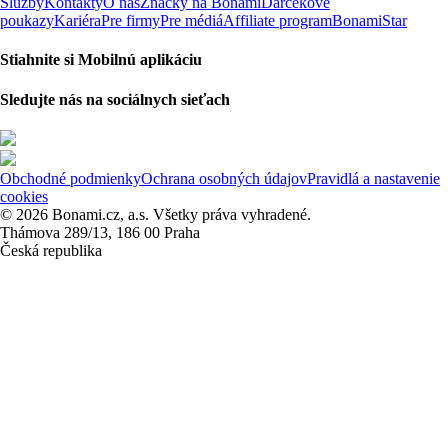
Služby
Kontakty
O nás
Značky na Bonami
Darčekové
poukazy
Kariéra
Pre firmy
Pre médiá
Affiliate program
BonamiStar
Stiahnite si Mobilnú aplikáciu
Sledujte nás na sociálnych sieťach
Obchodné podmienky
Ochrana osobných údajov
Pravidlá a nastavenie
cookies
© 2026 Bonami.cz, a.s. Všetky práva vyhradené.
Thámova 289/13, 186 00 Praha
Česká republika