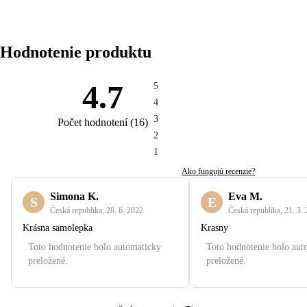
Hodnotenie produktu
4.7
5
4
3
Počet hodnotení
(
16
)
2
1
Ako fungujú recenzie?
Simona K.
Eva M.
S
E
Česká republika
,
28. 6. 2022
Česká republika
,
21. 3.
Krásna samolepka
Krasny
Toto hodnotenie bolo automaticky
Toto hodnotenie bolo aut
preložené.
preložené.