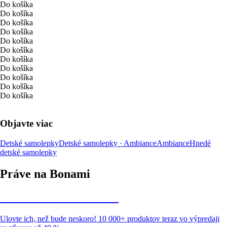
Do košíka
Do košíka
Do košíka
Do košíka
Do košíka
Do košíka
Do košíka
Do košíka
Do košíka
Do košíka
Do košíka
Objavte viac
Detské samolepky
Detské samolepky · Ambiance
Ambiance
Hnedé
detské samolepky
Práve na Bonami
Summer Sale až -40 %
Ulovte ich, než bude neskoro! 10 000+ produktov teraz vo výpredaji