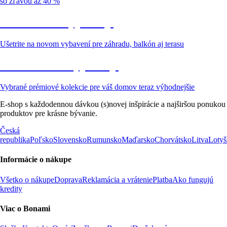
so zľavou až 40 %
Záhrada vo výpredaji
Ušetrite na novom vybavení pre záhradu, balkón aj terasu
Prémiové vo výpredaji
Vybrané prémiové kolekcie pre váš domov teraz výhodnejšie
E-shop s každodennou dávkou (s)novej inšpirácie a najširšou ponukou
produktov pre krásne bývanie.
Česká
republika
Poľsko
Slovensko
Rumunsko
Maďarsko
Chorvátsko
Litva
Lotyš
Informácie o nákupe
Všetko o nákupe
Doprava
Reklamácia a vrátenie
Platba
Ako fungujú
kredity
Viac o Bonami