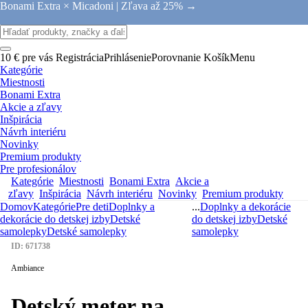
Bonami Extra × Micadoni |
Zľava až 25% →
10 € pre vás
Registrácia
Prihlásenie
Porovnanie
Košík
Menu
Kategórie
Miestnosti
Bonami Extra
Akcie a zľavy
Inšpirácia
Návrh interiéru
Novinky
Premium produkty
Pre profesionálov
Kategórie
Miestnosti
Bonami Extra
Akcie a
zľavy
Inšpirácia
Návrh interiéru
Novinky
Premium produkty
Domov
Kategórie
Pre deti
Doplnky a
...
Doplnky a dekorácie
dekorácie do detskej izby
Detské
do detskej izby
Detské
samolepky
Detské samolepky
samolepky
ID: 671738
Ambiance
Detský meter na