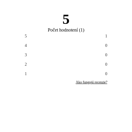
5
Počet hodnotení
(
1
)
5
1
4
0
3
0
2
0
1
0
Ako fungujú recenzie?