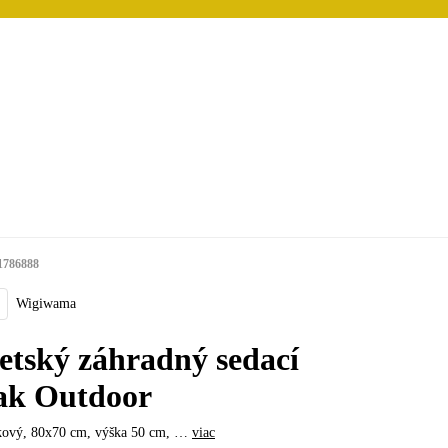
1786888
Wigiwama
etský záhradný sedací
ak Outdoor
kový, 80x70 cm, výška 50 cm
, …
viac