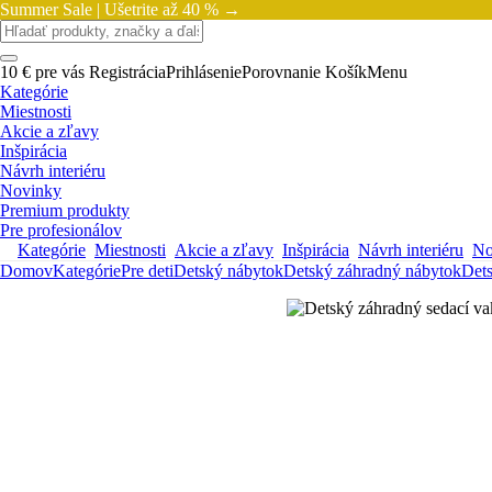
Summer Sale |
Ušetrite až 40 % →
10 € pre vás
Registrácia
Prihlásenie
Porovnanie
Košík
Menu
Kategórie
Miestnosti
Akcie a zľavy
Inšpirácia
Návrh interiéru
Novinky
Premium produkty
Pre profesionálov
Kategórie
Miestnosti
Akcie a zľavy
Inšpirácia
Návrh interiéru
No
Domov
Kategórie
Pre deti
Detský nábytok
Detský záhradný nábytok
Det