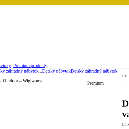
vinky
Premium produkty
ský záhradný nábytok
...
Detský nábytok
Detský záhradný nábytok
ID: 
Premium
D
v
Lát