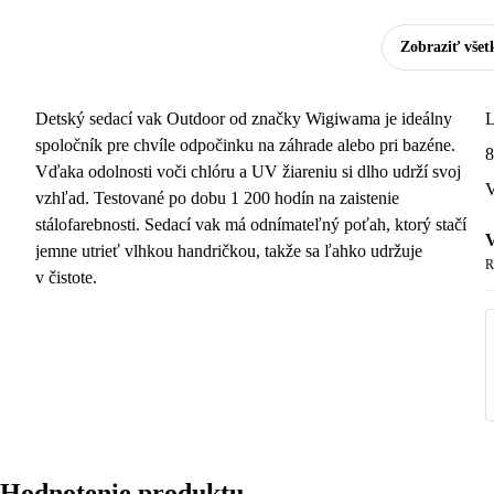
Zobraziť všet
Detský sedací vak Outdoor od značky Wigiwama je ideálny
L
spoločník pre chvíle odpočinku na záhrade alebo pri bazéne.
8
Vďaka odolnosti voči chlóru a UV žiareniu si dlho udrží svoj
V
vzhľad. Testované po dobu 1 200 hodín na zaistenie
stálofarebnosti. Sedací vak má odnímateľný poťah, ktorý stačí
V
jemne utrieť vlhkou handričkou, takže sa ľahko udržuje
R
v čistote.
Hodnotenie produktu