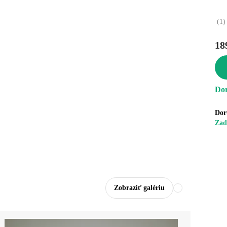
(
1
)
18
Dor
Dor
Zad
Zobraziť galériu