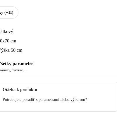
ky
(+11)
átkový
0x70 cm
ýška 50 cm
šetky parametre
ozmery, materiál, …
Otázka k produktu
Potrebujete poradiť s parametrami alebo výberom?