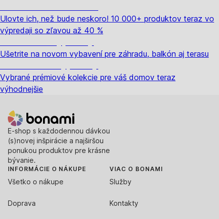
Summer Sale až -40 %
Ulovte ich, než bude neskoro! 10 000+ produktov teraz vo
výpredaji so zľavou až 40 %
Záhrada vo výpredaji
Ušetrite na novom vybavení pre záhradu, balkón aj terasu
Prémiové vo výpredaji
Vybrané prémiové kolekcie pre váš domov teraz
výhodnejšie
E-shop s každodennou dávkou
(s)novej inšpirácie a najširšou
ponukou produktov pre krásne
bývanie.
INFORMÁCIE O NÁKUPE
VIAC O BONAMI
Všetko o nákupe
Služby
Doprava
Kontakty