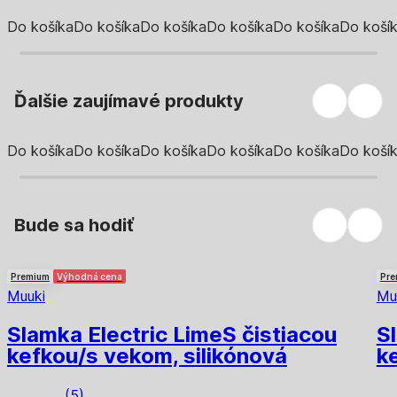
Do košíka
Do košíka
Do košíka
Do košíka
Do košíka
Do koší
Ďalšie zaujímavé produkty
Do košíka
Do košíka
Do košíka
Do košíka
Do košíka
Do koší
Bude sa hodiť
Premium
Výhodná cena
Pre
Muuki
Mu
Slamka Electric Lime
S čistiacou
S
kefkou/s vekom, silikónová
k
(
5
)