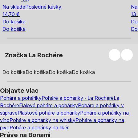
Na sklade
Posledné kúsky
Na
14,70 €
13
Do košíka
Do
Do košíka
Do
Značka La Rochére
Do košíka
Do košíka
Do košíka
Do košíka
Objavte viac
Poháre a poháriky
Poháre a poháriky · La Rochére
La
Rochére
Fialové poháre a poháriky
Poháre a poháriky v
súprave
Plastové poháre a poháriky
Poháre a poháriky na
víno
Poháre a poháriky na whisky
Poháre a poháriky na
pivo
Poháre a poháriky na likér
Práve na Bonami