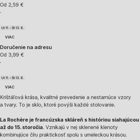
Od 2,59 €
·
Ut 11. – Št 13. 8.
VIAC
Doručenie na adresu
Od 3,99 €
·
Ut 11. – Št 13. 8.
VIAC
Krištáľová krása, kvalitné prevedenie a nestarnúce vzory
a tvary. To je sklo, ktoré povýši každé stolovanie.
La Rochère je francúzska skláreň s históriou siahajúcou
až do 15. storočia
. Vznikajú v nej sklenené klenoty
kombinujúce číru praktickosť spolu s umeleckou krásou.