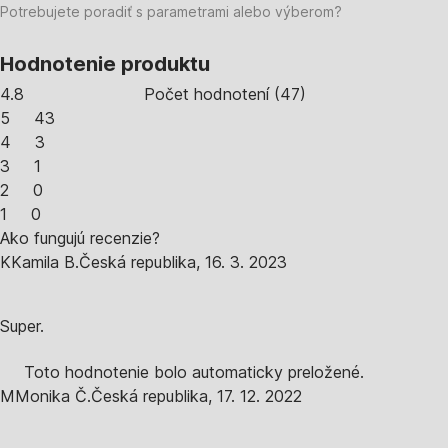
Potrebujete poradiť s parametrami alebo výberom?
Hodnotenie produktu
4.8
Počet hodnotení
(
47
)
5
43
4
3
3
1
2
0
1
0
Ako fungujú recenzie?
K
Kamila B.
Česká republika
,
16. 3. 2023
Super.
Toto hodnotenie bolo automaticky preložené.
M
Monika Č.
Česká republika
,
17. 12. 2022