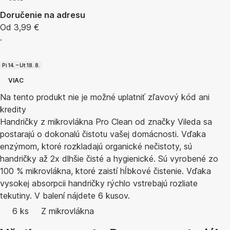
Doručenie na adresu
Od 3,99 €
·
Pi 14. – Ut 18. 8.
VIAC
Na tento produkt nie je možné uplatniť zľavový kód ani
kredity
Handričky z mikrovlákna Pro Clean od značky Vileda sa
postarajú o dokonalú čistotu vašej domácnosti. Vďaka
enzýmom, ktoré rozkladajú organické nečistoty, sú
handričky až 2x dlhšie čisté a hygienické. Sú vyrobené zo
100 % mikrovlákna, ktoré zaistí hĺbkové čistenie. Vďaka
vysokej absorpcii handričky rýchlo vstrebajú rozliate
tekutiny. V balení nájdete 6 kusov.
6 ks
Z mikrovlákna