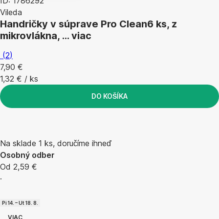
ID: 1786292
Vileda
Handričky v súprave Pro Clean
6 ks, z
mikrovlákna
, …
viac
(
2
)
7,90 €
1,32 € / ks
DO KOŠÍKA
Na sklade 1 ks, doručíme ihneď
Osobný odber
Od 2,59 €
·
Pi 14. – Ut 18. 8.
VIAC