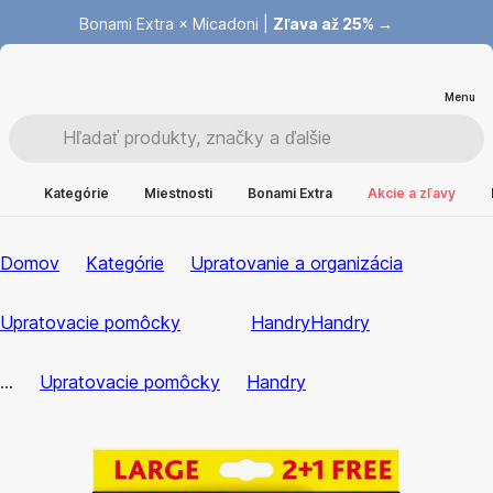
Bonami Extra × Micadoni |
Zľava až 25% →
Menu
Kategórie
Miestnosti
Bonami Extra
Akcie a zľavy
Domov
Kategórie
Upratovanie a organizácia
Upratovacie pomôcky
Handry
Handry
...
Upratovacie pomôcky
Handry