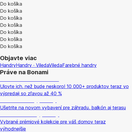
Do košíka
Do košíka
Do košíka
Do košíka
Do košíka
Do košíka
Do košíka
Objavte viac
Handry
Handry · Vileda
Vileda
Farebné handry
Práve na Bonami
Summer Sale až -40 %
Ulovte ich, než bude neskoro! 10 000+ produktov teraz vo
výpredaji so zľavou až 40 %
Záhrada vo výpredaji
Ušetrite na novom vybavení pre záhradu, balkón aj terasu
Prémiové vo výpredaji
Vybrané prémiové kolekcie pre váš domov teraz
výhodnejšie