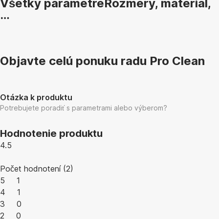
Všetky parametre
Rozmery, materiál,
…
Objavte celú ponuku radu Pro Clean
Otázka k produktu
Potrebujete poradiť s parametrami alebo výberom?
Hodnotenie produktu
4.5
Počet hodnotení
(
2
)
5
1
4
1
3
0
2
0