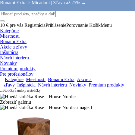
Bonami Extra × Micadoni |
Zľava až 25% →
10 € pre vás
Registrácia
Prihlásenie
Porovnanie
Košík
Menu
Kategórie
Miestnosti
Bonami Extra
Akcie a zľavy
Inšpirácia
Návrh interiéru
Novinky
Premium produkty
Pre profesionálov
Kategórie
Miestnosti
Bonami Extra
Akcie a
zľavy
Inšpirácia
Návrh interiéru
Novinky
Premium produkty
...
Stoličky
Šamlíky a stoličky
Zobraziť galériu