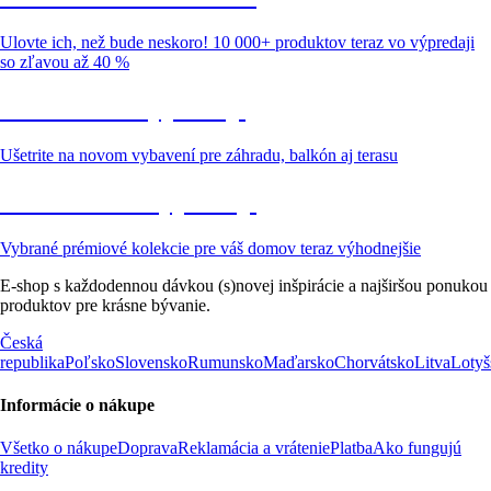
Ulovte ich, než bude neskoro! 10 000+ produktov teraz vo výpredaji
so zľavou až 40 %
Záhrada vo výpredaji
Ušetrite na novom vybavení pre záhradu, balkón aj terasu
Prémiové vo výpredaji
Vybrané prémiové kolekcie pre váš domov teraz výhodnejšie
E-shop s každodennou dávkou (s)novej inšpirácie a najširšou ponukou
produktov pre krásne bývanie.
Česká
republika
Poľsko
Slovensko
Rumunsko
Maďarsko
Chorvátsko
Litva
Lotyš
Informácie o nákupe
Všetko o nákupe
Doprava
Reklamácia a vrátenie
Platba
Ako fungujú
kredity