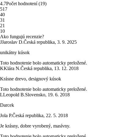
4.7
Počet hodnotení
(
19
)
5
17
4
0
3
1
2
1
1
0
Ako fungujú recenzie?
J
Jaroslav D.
Česká republika
,
3. 9. 2025
unikátny kúsok
Toto hodnotenie bolo automaticky preložené.
K
Klára N.
Česká republika
,
13. 12. 2018
Krásne drevo, designový kúsok
Toto hodnotenie bolo automaticky preložené.
L
Leopold B.
Slovensko
,
19. 6. 2018
Darcek
Jola P.
Česká republika
,
22. 5. 2018
Je krásny, dobre vyrobený, masívny.
Toto hodnotenie bolo automaticky preložené.