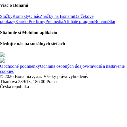
Viac o Bonami
Služby
Kontakty
O nás
Značky na Bonami
Darčekové
poukazy
Kariéra
Pre firmy
Pre médiá
Affiliate program
BonamiStar
Stiahnite si Mobilnú aplikáciu
Sledujte nás na sociálnych sieťach
Obchodné podmienky
Ochrana osobných údajov
Pravidlá a nastavenie
cookies
© 2026 Bonami.cz, a.s. Všetky práva vyhradené.
Thámova 289/13, 186 00 Praha
Česká republika