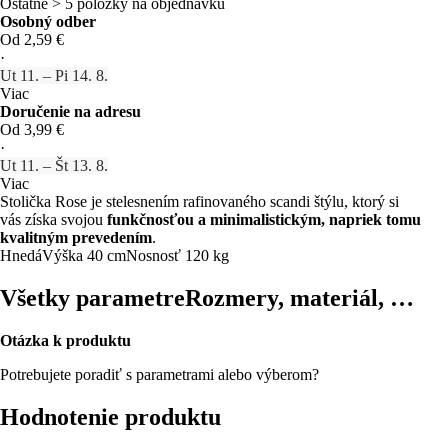
Ostatné > 5 položky na objednávku
Osobný odber
Od 2,59 €
·
Ut 11. – Pi 14. 8.
Viac
Doručenie na adresu
Od 3,99 €
·
Ut 11. – Št 13. 8.
Viac
Stolička Rose je stelesnením rafinovaného scandi štýlu, ktorý si
vás získa svojou
funkčnosťou a minimalistickým, napriek tomu
kvalitným prevedením
.
Hnedá
Výška 40 cm
Nosnosť 120 kg
Všetky parametre
Rozmery, materiál, …
Otázka k produktu
Potrebujete poradiť s parametrami alebo výberom?
Hodnotenie produktu