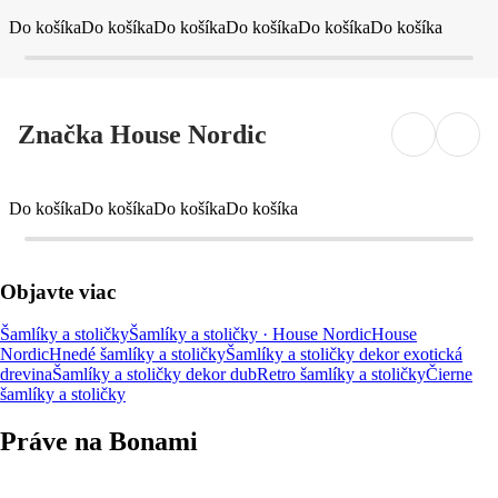
Do košíka
Do košíka
Do košíka
Do košíka
Do košíka
Do košíka
Značka House Nordic
Do košíka
Do košíka
Do košíka
Do košíka
Objavte viac
Šamlíky a stoličky
Šamlíky a stoličky · House Nordic
House
Nordic
Hnedé šamlíky a stoličky
Šamlíky a stoličky dekor exotická
drevina
Šamlíky a stoličky dekor dub
Retro šamlíky a stoličky
Čierne
šamlíky a stoličky
Práve na Bonami
Summer Sale až -40 %