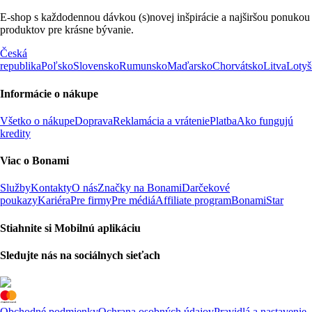
E-shop s každodennou dávkou (s)novej inšpirácie a najširšou ponukou
produktov pre krásne bývanie.
Česká
republika
Poľsko
Slovensko
Rumunsko
Maďarsko
Chorvátsko
Litva
Lotyš
Informácie o nákupe
Všetko o nákupe
Doprava
Reklamácia a vrátenie
Platba
Ako fungujú
kredity
Viac o Bonami
Služby
Kontakty
O nás
Značky na Bonami
Darčekové
poukazy
Kariéra
Pre firmy
Pre médiá
Affiliate program
BonamiStar
Stiahnite si Mobilnú aplikáciu
Sledujte nás na sociálnych sieťach
Obchodné podmienky
Ochrana osobných údajov
Pravidlá a nastavenie