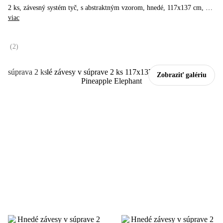
2 ks, závesný systém tyč, s abstraktným vzorom, hnedé, 117x137 cm
, …
viac
(
2
)
súprava 2 ks
Zobraziť galériu