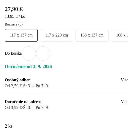
27,90 €
13,95 € / ks
Rozmery (5)
117 x 137 cm
117 x 229 cm
168 x 137 cm
168 x 18
Do košíka
Doručenie od 3. 9. 2026
Osobný odber
Viac
Od 2,59 €
·
Št 3. – Po 7. 9.
Doručenie na adresu
Viac
Od 3,99 €
·
Št 3. – Po 7. 9.
2 ks