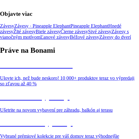
Objavte viac
Závesy
Závesy · Pineapple Elephant
Pineapple Elephant
Hnedé
závesy
Žlté závesy
Biele závesy
Čierne závesy
Sivé závesy
Závesy s
vianočným motívom
Ľanové závesy
Béžové závesy
Závesy do dverí
Práve na Bonami
Summer Sale až -40 %
Ulovte ich, než bude neskoro! 10 000+ produktov teraz vo výpredaji
so zľavou až 40 %
Záhrada vo výpredaji
Ušetrite na novom vybavení pre záhradu, balkón aj terasu
Prémiové vo výpredaji
Vybrané prémiové kolekcie pre váš domov teraz výhodnejšie