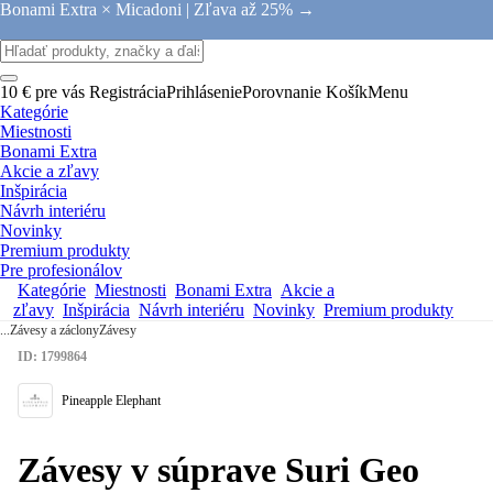
Bonami Extra × Micadoni |
Zľava až 25% →
10 € pre vás
Registrácia
Prihlásenie
Porovnanie
Košík
Menu
Kategórie
Miestnosti
Bonami Extra
Akcie a zľavy
Inšpirácia
Návrh interiéru
Novinky
Premium produkty
Pre profesionálov
Kategórie
Miestnosti
Bonami Extra
Akcie a
zľavy
Inšpirácia
Návrh interiéru
Novinky
Premium produkty
...
Závesy a záclony
Závesy
ID: 1799864
Pineapple Elephant
Závesy v súprave Suri Geo