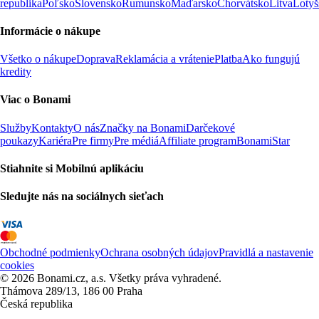
republika
Poľsko
Slovensko
Rumunsko
Maďarsko
Chorvátsko
Litva
Lotyš
Informácie o nákupe
Všetko o nákupe
Doprava
Reklamácia a vrátenie
Platba
Ako fungujú
kredity
Viac o Bonami
Služby
Kontakty
O nás
Značky na Bonami
Darčekové
poukazy
Kariéra
Pre firmy
Pre médiá
Affiliate program
BonamiStar
Stiahnite si Mobilnú aplikáciu
Sledujte nás na sociálnych sieťach
Obchodné podmienky
Ochrana osobných údajov
Pravidlá a nastavenie
cookies
© 2026 Bonami.cz, a.s. Všetky práva vyhradené.
Thámova 289/13, 186 00 Praha
Česká republika