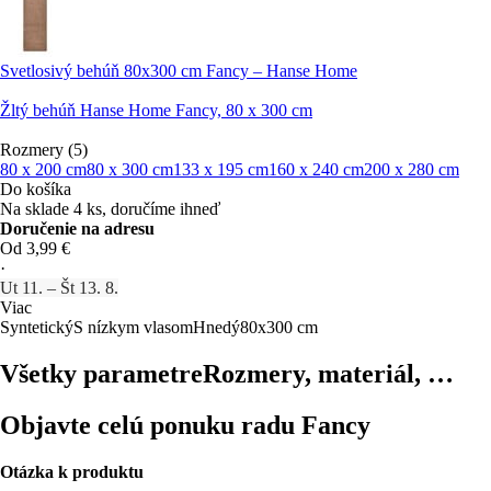
Svetlosivý behúň 80x300 cm Fancy – Hanse Home
Žltý behúň Hanse Home Fancy, 80 x 300 cm
Rozmery (5)
80 x 200 cm
80 x 300 cm
133 x 195 cm
160 x 240 cm
200 x 280 cm
Do košíka
Na sklade 4 ks, doručíme ihneď
Doručenie na adresu
Od 3,99 €
·
Ut 11. – Št 13. 8.
Viac
Syntetický
S nízkym vlasom
Hnedý
80x300 cm
Všetky parametre
Rozmery, materiál, …
Objavte celú ponuku radu Fancy
Otázka k produktu