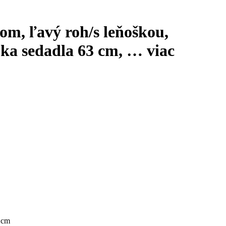
om, ľavý roh/s leňoškou,
bka sedadla 63 cm
, …
viac
 cm