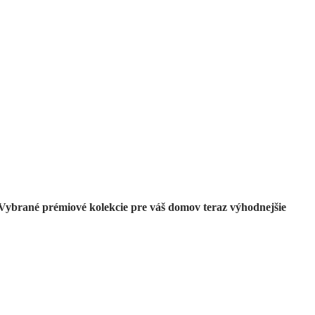
Prémiové vo
výpredaji
Vybrané prémiové kolekcie pre váš domov teraz výhodnejšie