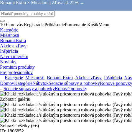
Bonami Extra × Micadoni |
Zľava až 25% →
10 € pre vás
Registrácia
Prihlásenie
Porovnanie
Košík
Menu
Kategórie
Miestnosti
Bonami Extra
Akcie a zľavy
Inšpirácia
Návrh interiéru
Novinky
Premium produkty
Pre profesionálov
Kategórie
Miestnosti
Bonami Extra
Akcie a zľavy
Inšpirácia
Návr
Domov
Kategórie
Nábytok
Sedacie súpravy a pohovky
Rohové pohovk
...
Sedacie súpravy a pohovky
Rohové pohovky
Zobraziť galériu
Zobraziť všetky
(+6)
ID: 1806852