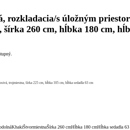
, rozkladacia/s úložným priestor
, šírka 260 cm, hĺbka 180 cm, hĺ
stupný.
sivá, trojmiestna, šírka 225 cm, hĺbka 105 cm, hĺbka sedadla 63 cm
odolná
Khaki
Štvormiestna
Šírka 260 cm
Hĺbka 180 cm
Hĺbka sedadla 63