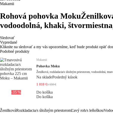
Makamii
Rohová pohovka Moku
Ženilková
vodoodolná, khaki, štvormiestna
Sledovať
Vypredané
Kliknite na sledovať a my vás upozorníme, keď bude produkt opäť do
Podobné produkty
Makamii
Pohovka Moku
Ženilková, rozkladacia/s úložným priestorom, vodoodolná, tmavo
Na sklade
Posledný kúsok
1 010 €
1 559 €
-35 %
Do košíka
Do košíka
Ženilková
Rozkladacia/s úložným priestorom
Ľavý roh/s leňoškou
Vodo