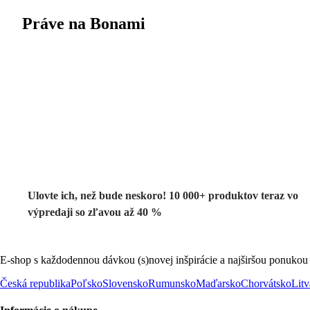
Práve na Bonami
Summer Sale až
-40 %
Ulovte ich, než bude neskoro! 10 000+ produktov teraz vo
výpredaji so zľavou až 40 %
E-shop s každodennou dávkou (s)novej inšpirácie a najširšou ponukou
Česká republika
Poľsko
Slovensko
Rumunsko
Maďarsko
Chorvátsko
Litv