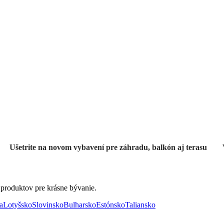
Záhrada vo
výpredaji
Ušetrite na novom vybavení pre záhradu, balkón aj terasu
 produktov pre krásne bývanie.
a
Lotyšsko
Slovinsko
Bulharsko
Estónsko
Taliansko