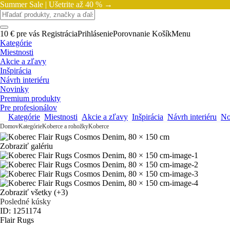
Summer Sale |
Ušetrite až 40 % →
10 € pre vás
Registrácia
Prihlásenie
Porovnanie
Košík
Menu
Kategórie
Miestnosti
Akcie a zľavy
Inšpirácia
Návrh interiéru
Novinky
Premium produkty
Pre profesionálov
Kategórie
Miestnosti
Akcie a zľavy
Inšpirácia
Návrh interiéru
No
Domov
Kategórie
Koberce a rohožky
Koberce
Zobraziť galériu
Zobraziť všetky
(+3)
Posledné kúsky
ID: 1251174
Flair Rugs