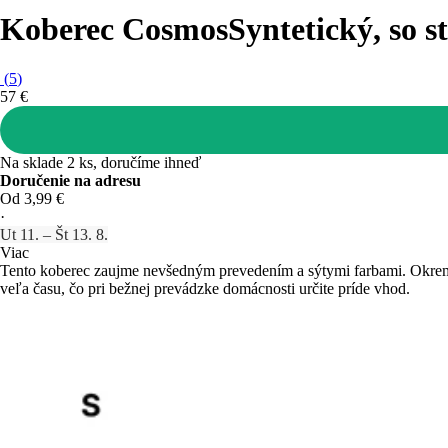
Koberec Cosmos
Syntetický, so 
(
5
)
57 €
Na sklade 2 ks, doručíme ihneď
Doručenie na adresu
Od 3,99 €
·
Ut 11. – Št 13. 8.
Viac
Tento koberec zaujme nevšedným prevedením a sýtymi farbami. Okrem 
veľa času, čo pri bežnej prevádzke domácnosti určite príde vhod.