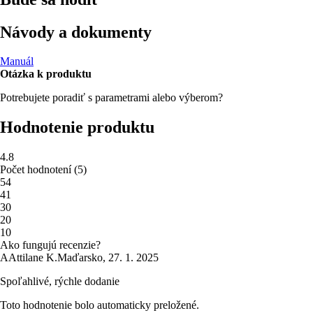
Návody a dokumenty
Manuál
Otázka k produktu
Potrebujete poradiť s parametrami alebo výberom?
Hodnotenie produktu
4.8
Počet hodnotení
(
5
)
5
4
4
1
3
0
2
0
1
0
Ako fungujú recenzie?
A
Attilane K.
Maďarsko
,
27. 1. 2025
Spoľahlivé, rýchle dodanie
Toto hodnotenie bolo automaticky preložené.