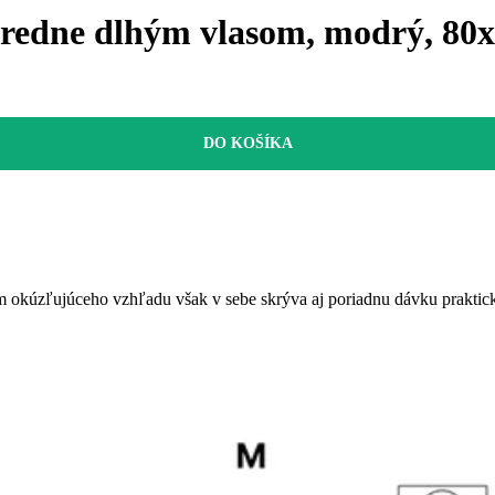
stredne dlhým vlasom, modrý, 80
DO KOŠÍKA
okúzľujúceho vzhľadu však v sebe skrýva aj poriadnu dávku prakticko