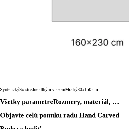
Syntetický
So stredne dlhým vlasom
Modrý
80x150 cm
Všetky parametre
Rozmery, materiál, …
Objavte celú ponuku radu Hand Carved
Bude sa hodiť