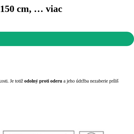
x150 cm
, …
viac
sti. Je totiž
odolný proti oderu
a jeho údržba nezaberie príliš