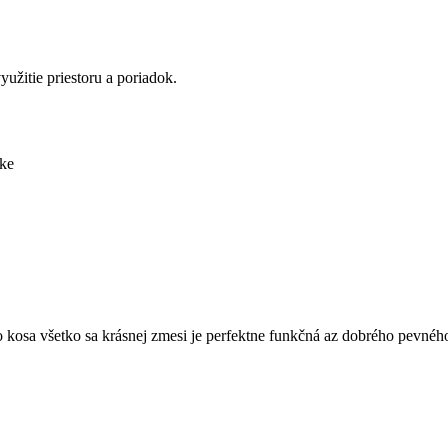
užitie priestoru a poriadok.
nke
o kosa všetko sa krásnej zmesi je perfektne funkčná az dobrého pevného