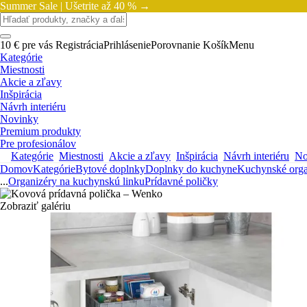
Summer Sale |
Ušetrite až 40 % →
10 € pre vás
Registrácia
Prihlásenie
Porovnanie
Košík
Menu
Kategórie
Miestnosti
Akcie a zľavy
Inšpirácia
Návrh interiéru
Novinky
Premium produkty
Pre profesionálov
Kategórie
Miestnosti
Akcie a zľavy
Inšpirácia
Návrh interiéru
No
Domov
Kategórie
Bytové doplnky
Doplnky do kuchyne
Kuchynské orga
...
Organizéry na kuchynskú linku
Prídavné poličky
Zobraziť galériu