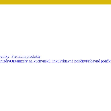
vinky
Premium produkty
nizéry
Organizéry na kuchynskú linku
Prídavné poličky
Prídavné poličk