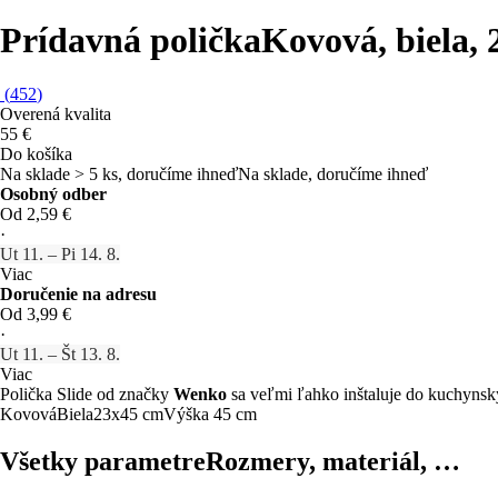
Prídavná polička
Kovová, biela,
(
452
)
Overená kvalita
55 €
Do košíka
Na sklade > 5 ks, doručíme ihneď
Na sklade, doručíme ihneď
Osobný odber
Od 2,59 €
·
Ut 11. – Pi 14. 8.
Viac
Doručenie na adresu
Od 3,99 €
·
Ut 11. – Št 13. 8.
Viac
Polička Slide od značky
Wenko
sa veľmi ľahko inštaluje do kuchynskýc
Kovová
Biela
23x45 cm
Výška 45 cm
Všetky parametre
Rozmery, materiál, …