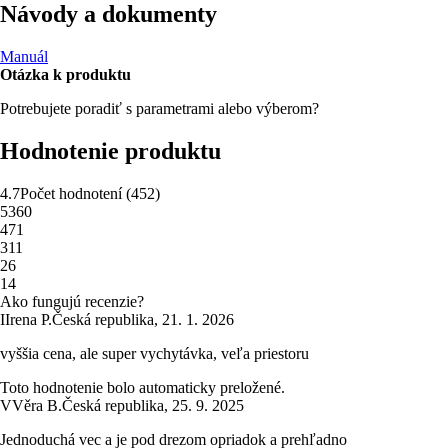
Návody a dokumenty
Manuál
Otázka k produktu
Potrebujete poradiť s parametrami alebo výberom?
Hodnotenie produktu
4.7
Počet hodnotení
(
452
)
5
360
4
71
3
11
2
6
1
4
Ako fungujú recenzie?
I
Irena P.
Česká republika
,
21. 1. 2026
vyššia cena, ale super vychytávka, veľa priestoru
Toto hodnotenie bolo automaticky preložené.
V
Věra B.
Česká republika
,
25. 9. 2025
Jednoduchá vec a je pod drezom opriadok a prehľadno