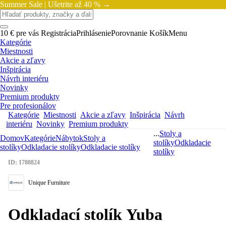
Summer Sale |
Ušetrite až 40 % →
10 € pre vás
Registrácia
Prihlásenie
Porovnanie
Košík
Menu
Kategórie
Miestnosti
Akcie a zľavy
Inšpirácia
Návrh interiéru
Novinky
Premium produkty
Pre profesionálov
Kategórie
Miestnosti
Akcie a zľavy
Inšpirácia
Návrh
interiéru
Novinky
Premium produkty
...
Stoly a
Domov
Kategórie
Nábytok
Stoly a
stolíky
Odkladacie
stolíky
Odkladacie stolíky
Odkladacie stolíky
stolíky
ID: 1788824
Unique Furniture
Odkladací stolík Yuba