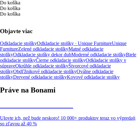
Do košíka
Do košíka
Do košíka
Objavte viac
Odkladacie stolíky
Odkladacie stolíky · Unique Furniture
Unique
Furniture
Zelené odkladacie stolíky
Matné odkladacie
stolíky
Odkladacie stolíky dekor dub
Moderné odkladacie stolíky
Biele
odkladacie stolíky
Čierne odkladacie stolíky
Odkladacie stolíky v
súprave
Okrúhle odkladacie stolíky
Štvorcové odkladacie
stolíky
Obdľžnikové odkladacie stolíky
Oválne odkladacie
stolíky
Drevené odkladacie stolíky
Kovové odkladacie stolíky
Práve na Bonami
Summer Sale až -40 %
Ulovte ich, než bude neskoro! 10 000+ produktov teraz vo výpredaji
so zľavou až 40 %
Záhrada vo výpredaji