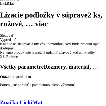
LickiMat
Lízacie podložky v súprave
2 ks,
ružové
, …
viac
Sledovať
Vypredané
Kliknite na sledovať a my vás upozorníme, keď bude produkt opäť
dostupný.
Na tento produkt nie je možné uplatniť zľavový kód ani kredity
2 ks
Ružové
Všetky parametre
Rozmery, materiál, …
Otázka k produktu
Potrebujete poradiť s parametrami alebo výberom?
Značka LickiMat