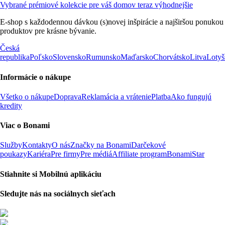
Vybrané prémiové kolekcie pre váš domov teraz výhodnejšie
E-shop s každodennou dávkou (s)novej inšpirácie a najširšou ponukou
produktov pre krásne bývanie.
Česká
republika
Poľsko
Slovensko
Rumunsko
Maďarsko
Chorvátsko
Litva
Lotyš
Informácie o nákupe
Všetko o nákupe
Doprava
Reklamácia a vrátenie
Platba
Ako fungujú
kredity
Viac o Bonami
Služby
Kontakty
O nás
Značky na Bonami
Darčekové
poukazy
Kariéra
Pre firmy
Pre médiá
Affiliate program
BonamiStar
Stiahnite si Mobilnú aplikáciu
Sledujte nás na sociálnych sieťach