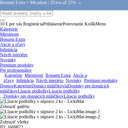
Bonami Extra × Micadoni |
Zľava až 25% →
10 € pre vás
Registrácia
Prihlásenie
Porovnanie
Košík
Menu
Kategórie
Miestnosti
Bonami Extra
Akcie a zľavy
Inšpirácia
Návrh interiéru
Novinky
Premium produkty
Pre profesionálov
Kategórie
Miestnosti
Bonami Extra
Akcie a
zľavy
Inšpirácia
Návrh interiéru
Novinky
Premium produkty
Domov
Kategórie
Domáci miláčikovia
Doplnky pre domácich
miláčikov
Lízacie podložky
Lízacie podložky
...
Doplnky pre domácich miláčikov
Lízacie podložky
Zobraziť galériu
Zobraziť všetky
ID: 1669872