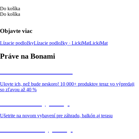
Do košíka
Do košíka
Objavte viac
Lízacie podložky
Lízacie podložky · LickiMat
LickiMat
Práve na Bonami
Summer Sale až -40 %
Ulovte ich, než bude neskoro! 10 000+ produktov teraz vo výpredaji
so zľavou až 40 %
Záhrada vo výpredaji
Ušetrite na novom vybavení pre záhradu, balkón aj terasu
Prémiové vo výpredaji