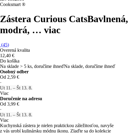
Cooksmart ®
Zástera Curious Cats
Bavlnená,
modrá
, …
viac
(
45
)
Overená kvalita
12,40 €
Do košíka
Na sklade > 5 ks, doručíme ihneď
Na sklade, doručíme ihneď
Osobný odber
Od 2,59 €
·
Ut 11. – Št 13. 8.
Viac
Doručenie na adresu
Od 3,99 €
·
Ut 11. – Št 13. 8.
Viac
Kuchynská zástera je nielen praktickou záležitosťou, navyše
z vás urobí kulinársku módnu ikonu. Zlaďte sa do kolekcie