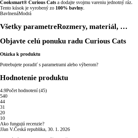
Cooksmart® Curious Cats
a dodajte svojmu vareniu jednotný ráz.
Tento kúsok je vyrobený zo
100% bavlny
.
Bavlnená
Modrá
Všetky parametre
Rozmery, materiál, …
Objavte celú ponuku radu Curious Cats
Otázka k produktu
Potrebujete poradiť s parametrami alebo výberom?
Hodnotenie produktu
4.9
Počet hodnotení
(
45
)
5
40
4
4
3
1
2
0
1
0
Ako fungujú recenzie?
J
Jan V.
Česká republika
,
30. 1. 2026