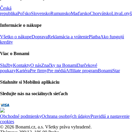
Česká
republika
Poľsko
Slovensko
Rumunsko
Maďarsko
Chorvátsko
Litva
Lotyš
Informácie o nákupe
Všetko o nákupe
Doprava
Reklamácia a vrátenie
Platba
Ako fungujú
kredity
Viac o Bonami
Služby
Kontakty
O nás
Značky na Bonami
Darčekové
poukazy
Kariéra
Pre firmy
Pre médiá
Affiliate program
BonamiStar
Stiahnite si Mobilnú aplikáciu
Sledujte nás na sociálnych sieťach
Obchodné podmienky
Ochrana osobných údajov
Pravidlá a nastavenie
cookies
© 2026 Bonami.cz, a.s. Všetky práva vyhradené.