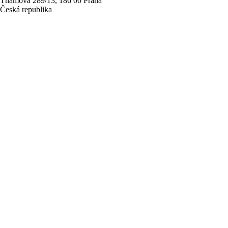
Thámova 289/13, 186 00 Praha
Česká republika