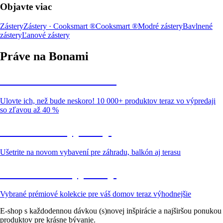
Objavte viac
Zástery
Zástery · Cooksmart ®
Cooksmart ®
Modré zástery
Bavlnené
zástery
Ľanové zástery
Práve na Bonami
Summer Sale až -40 %
Ulovte ich, než bude neskoro! 10 000+ produktov teraz vo výpredaji
so zľavou až 40 %
Záhrada vo výpredaji
Ušetrite na novom vybavení pre záhradu, balkón aj terasu
Prémiové vo výpredaji
Vybrané prémiové kolekcie pre váš domov teraz výhodnejšie
E-shop s každodennou dávkou (s)novej inšpirácie a najširšou ponukou
produktov pre krásne bývanie.