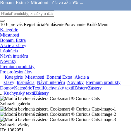
Bonami Extra × Micadoni |
Zľava až 25% →
10 € pre vás
Registrácia
Prihlásenie
Porovnanie
Košík
Menu
Kategórie
Miestnosti
Bonami Extra
Akcie a zľavy
Inšpirácia
Návrh interiéru
Novinky
Premium produkty
Pre profesionálov
Kategórie
Miestnosti
Bonami Extra
Akcie a
zľavy
Inšpirácia
Návrh interiéru
Novinky
Premium produkty
Domov
Kategórie
Textil
Kuchynský textil
Zástery
Zástery
...
Kuchynský textil
Zástery
Zobraziť galériu
Zobraziť všetky
ID: 1382951