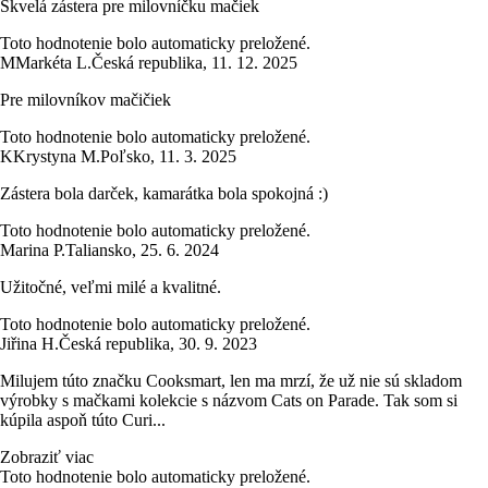
Skvelá zástera pre milovníčku mačiek
Toto hodnotenie bolo automaticky preložené.
M
Markéta L.
Česká republika
,
11. 12. 2025
Pre milovníkov mačičiek
Toto hodnotenie bolo automaticky preložené.
K
Krystyna M.
Poľsko
,
11. 3. 2025
Zástera bola darček, kamarátka bola spokojná :)
Toto hodnotenie bolo automaticky preložené.
Marina P.
Taliansko
,
25. 6. 2024
Užitočné, veľmi milé a kvalitné.
Toto hodnotenie bolo automaticky preložené.
Jiřina H.
Česká republika
,
30. 9. 2023
Milujem túto značku Cooksmart, len ma mrzí, že už nie sú skladom
výrobky s mačkami kolekcie s názvom Cats on Parade. Tak som si
kúpila aspoň túto Curi...
Zobraziť viac
Toto hodnotenie bolo automaticky preložené.