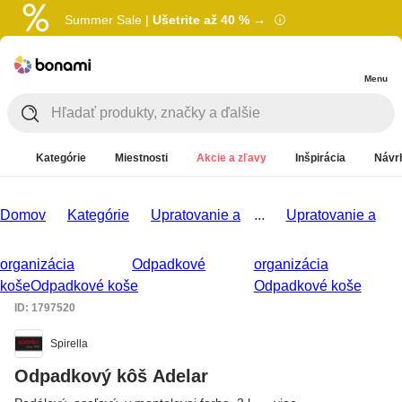
Summer Sale |
Ušetrite až 40 % →
Menu
Kategórie
Miestnosti
Akcie a zľavy
Inšpirácia
Návrh
Domov
Kategórie
Upratovanie a
...
Upratovanie a
organizácia
Odpadkové
organizácia
koše
Odpadkové koše
Odpadkové koše
ID: 1797520
Spirella
Odpadkový kôš Adelar