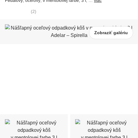
Pedálový, oceľový, v mentolovej farbe, 3 l
, …
viac
(
2
)
Zobraziť galériu