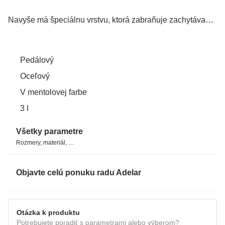
Navyše má špeciálnu vrstvu, ktorá zabraňuje zachytávaniu
odtlačkov prstov, takže bude vždy vyzerať čisto
a upravene.
Pedálový
Oceľový
V mentolovej farbe
3 l
Všetky parametre
Rozmery, materiál, …
Objavte celú ponuku radu Adelar
Otázka k produktu
Potrebujete poradiť s parametrami alebo výberom?