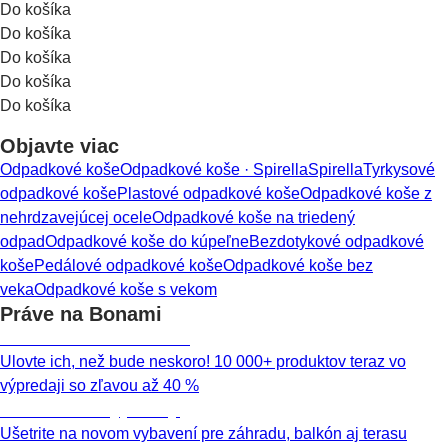
Do košíka
Do košíka
Do košíka
Do košíka
Do košíka
Objavte viac
Odpadkové koše
Odpadkové koše · Spirella
Spirella
Tyrkysové
odpadkové koše
Plastové odpadkové koše
Odpadkové koše z
nehrdzavejúcej ocele
Odpadkové koše na triedený
odpad
Odpadkové koše do kúpeľne
Bezdotykové odpadkové
koše
Pedálové odpadkové koše
Odpadkové koše bez
veka
Odpadkové koše s vekom
Práve na Bonami
Summer Sale až -40 %
Ulovte ich, než bude neskoro! 10 000+ produktov teraz vo
výpredaji so zľavou až 40 %
Záhrada vo výpredaji
Ušetrite na novom vybavení pre záhradu, balkón aj terasu