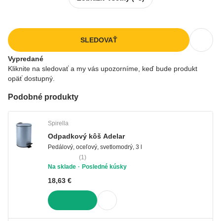
SLEDOVAŤ
Vypredané
Kliknite na sledovať a my vás upozorníme, keď bude produkt
opäť dostupný.
Podobné produkty
Spirella
Odpadkový kôš Adelar
Pedálový, oceľový, svetlomodrý, 3 l
(
1
)
Na sklade
Posledné kúsky
18,63 €
DO KOŠÍKA