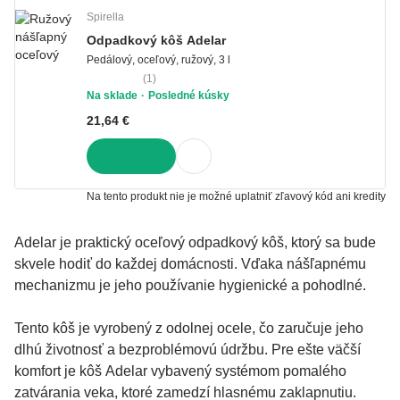
Spirella
Odpadkový kôš Adelar
Pedálový, oceľový, ružový, 3 l
(
1
)
Na sklade
Posledné kúsky
21,64 €
DO KOŠÍKA
Na tento produkt nie je možné uplatniť zľavový kód ani kredity
Adelar je praktický oceľový odpadkový kôš, ktorý sa bude
skvele hodiť do každej domácnosti. Vďaka nášľapnému
mechanizmu je jeho používanie hygienické a pohodlné.
Tento kôš je vyrobený z odolnej ocele, čo zaručuje jeho
dlhú životnosť a bezproblémovú údržbu. Pre ešte väčší
komfort je kôš Adelar vybavený systémom pomalého
zatvárania veka, ktoré zamedzí hlasnému zaklapnutiu.