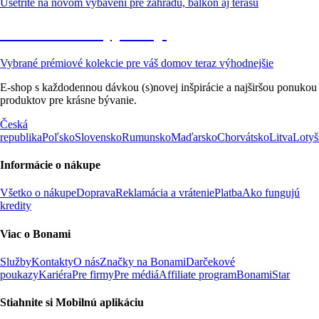
Ušetrite na novom vybavení pre záhradu, balkón aj terasu
Prémiové vo výpredaji
Vybrané prémiové kolekcie pre váš domov teraz výhodnejšie
E-shop s každodennou dávkou (s)novej inšpirácie a najširšou ponukou
produktov pre krásne bývanie.
Česká
republika
Poľsko
Slovensko
Rumunsko
Maďarsko
Chorvátsko
Litva
Lotyš
Informácie o nákupe
Všetko o nákupe
Doprava
Reklamácia a vrátenie
Platba
Ako fungujú
kredity
Viac o Bonami
Služby
Kontakty
O nás
Značky na Bonami
Darčekové
poukazy
Kariéra
Pre firmy
Pre médiá
Affiliate program
BonamiStar
Stiahnite si Mobilnú aplikáciu