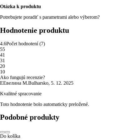
Otázka k produktu
Potrebujete poradiť s parametrami alebo výberom?
Hodnotenie produktu
4.6
Počet hodnotení
(
7
)
5
5
4
1
3
1
2
0
1
0
Ako fungujú recenzie?
Е
Евелина М.
Bulharsko
,
5. 12. 2025
Kvalitné spracovanie
Toto hodnotenie bolo automaticky preložené.
Podobné produkty
Do košíka