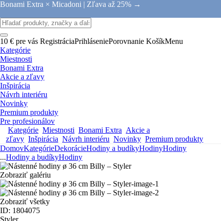
Bonami Extra × Micadoni |
Zľava až 25% →
10 € pre vás
Registrácia
Prihlásenie
Porovnanie
Košík
Menu
Kategórie
Miestnosti
Bonami Extra
Akcie a zľavy
Inšpirácia
Návrh interiéru
Novinky
Premium produkty
Pre profesionálov
Kategórie
Miestnosti
Bonami Extra
Akcie a
zľavy
Inšpirácia
Návrh interiéru
Novinky
Premium produkty
Domov
Kategórie
Dekorácie
Hodiny a budíky
Hodiny
Hodiny
...
Hodiny a budíky
Hodiny
Zobraziť galériu
Zobraziť všetky
ID: 1804075
Styler