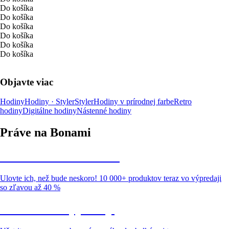
Do košíka
Do košíka
Do košíka
Do košíka
Do košíka
Do košíka
Objavte viac
Hodiny
Hodiny · Styler
Styler
Hodiny v prírodnej farbe
Retro
hodiny
Digitálne hodiny
Nástenné hodiny
Práve na Bonami
Summer Sale až -40 %
Ulovte ich, než bude neskoro! 10 000+ produktov teraz vo výpredaji
so zľavou až 40 %
Záhrada vo výpredaji