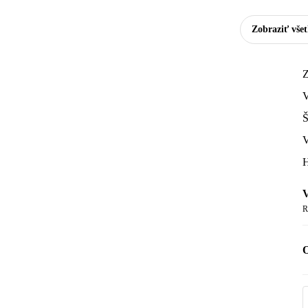
Zobraziť vše
Z
V
Š
V
H
V
R
O