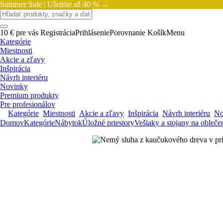
Summer Sale |
Ušetrite až 40 % →
10 € pre vás
Registrácia
Prihlásenie
Porovnanie
Košík
Menu
Kategórie
Miestnosti
Akcie a zľavy
Inšpirácia
Návrh interiéru
Novinky
Premium produkty
Pre profesionálov
Kategórie
Miestnosti
Akcie a zľavy
Inšpirácia
Návrh interiéru
No
Domov
Kategórie
Nábytok
Úložné priestory
Vešiaky a stojany na obleče