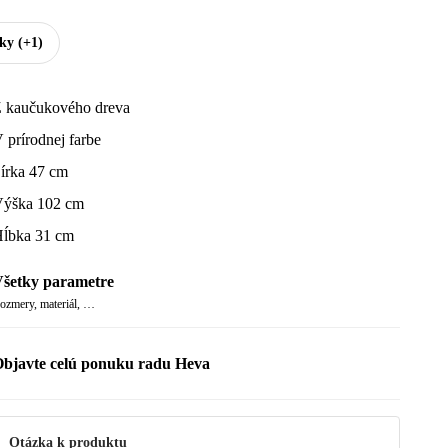
tky
(+1)
 kaučukového dreva
 prírodnej farbe
írka 47 cm
ýška 102 cm
ĺbka 31 cm
šetky parametre
ozmery, materiál, …
bjavte celú ponuku radu Heva
Otázka k produktu