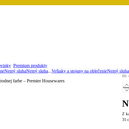
vinky
Premium produkty
nie
Nemý sluha
Nemý sluha
...
Vešiaky a stojany na oblečenie
Nemý sluha
ID: 
N
Z ka
31 