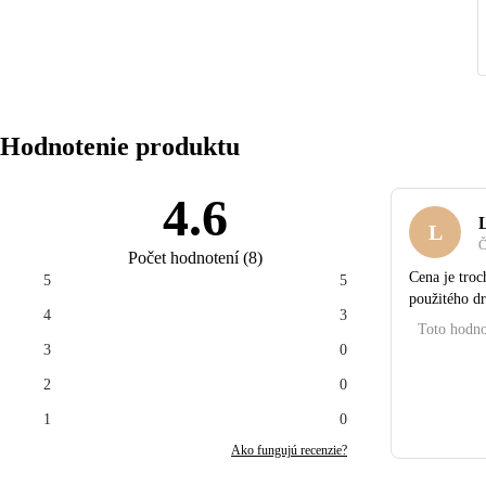
Hodnotenie produktu
4.6
L
Č
Počet hodnotení
(
8
)
Cena je troch
5
5
použitého dr
4
3
Toto hodno
3
0
2
0
1
0
Ako fungujú recenzie?