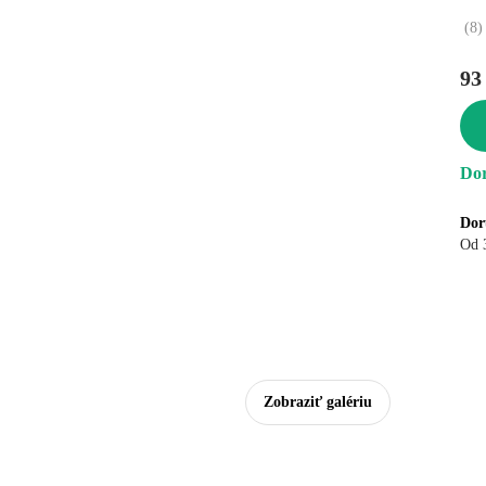
(
8
)
93
Dor
Dor
Od 
Zobraziť galériu