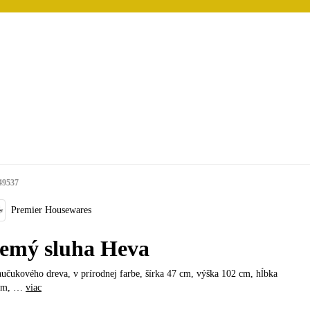
49537
Premier Housewares
emý sluha Heva
učukového dreva, v prírodnej farbe, šírka 47 cm, výška 102 cm, hĺbka
cm
, …
viac