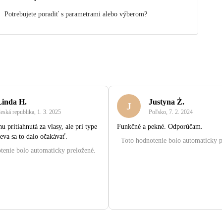
Potrebujete poradiť s parametrami alebo výberom?
Linda H.
Justyna Ż.
J
eská republika
,
1. 3. 2025
Poľsko
,
7. 2. 2024
u pritiahnutá za vlasy, ale pri type
Funkčné a pekné. Odporúčam.
eva sa to dalo očakávať.
Toto hodnotenie bolo automaticky p
tenie bolo automaticky preložené.