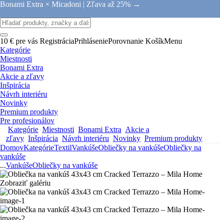
Bonami Extra × Micadoni |
Zľava až 25% →
10 € pre vás
Registrácia
Prihlásenie
Porovnanie
Košík
Menu
Kategórie
Miestnosti
Bonami Extra
Akcie a zľavy
Inšpirácia
Návrh interiéru
Novinky
Premium produkty
Pre profesionálov
Kategórie
Miestnosti
Bonami Extra
Akcie a
zľavy
Inšpirácia
Návrh interiéru
Novinky
Premium produkty
Domov
Kategórie
Textil
Vankúše
Obliečky na vankúše
Obliečky na
vankúše
...
Vankúše
Obliečky na vankúše
Zobraziť galériu