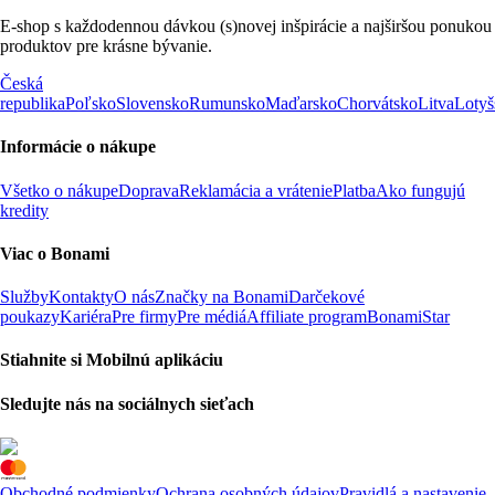
E-shop s každodennou dávkou (s)novej inšpirácie a najširšou ponukou
produktov pre krásne bývanie.
Česká
republika
Poľsko
Slovensko
Rumunsko
Maďarsko
Chorvátsko
Litva
Lotyš
Informácie o nákupe
Všetko o nákupe
Doprava
Reklamácia a vrátenie
Platba
Ako fungujú
kredity
Viac o Bonami
Služby
Kontakty
O nás
Značky na Bonami
Darčekové
poukazy
Kariéra
Pre firmy
Pre médiá
Affiliate program
BonamiStar
Stiahnite si Mobilnú aplikáciu
Sledujte nás na sociálnych sieťach
Obchodné podmienky
Ochrana osobných údajov
Pravidlá a nastavenie