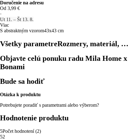
Doručenie na adresu
Od 3,99 €
·
Ut 11. – Št 13. 8.
Viac
S abstraktným vzorom
43x43 cm
Všetky parametre
Rozmery, materiál, …
Objavte celú ponuku radu Mila Home x
Bonami
Bude sa hodiť
Otázka k produktu
Potrebujete poradiť s parametrami alebo výberom?
Hodnotenie produktu
5
Počet hodnotení
(
2
)
5
2