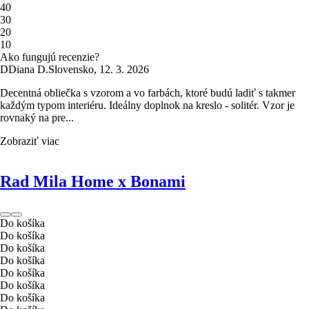
4
0
3
0
2
0
1
0
Ako fungujú recenzie?
D
Diana D.
Slovensko
,
12. 3. 2026
Decentná obliečka s vzorom a vo farbách, ktoré budú ladiť s takmer
každým typom interiéru. Ideálny doplnok na kreslo - solitér. Vzor je
rovnaký na pre...
Zobraziť viac
Rad Mila Home x Bonami
Do košíka
Do košíka
Do košíka
Do košíka
Do košíka
Do košíka
Do košíka