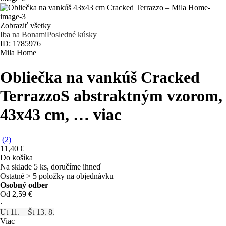
Zobraziť všetky
Iba na Bonami
Posledné kúsky
ID: 1785976
Mila Home
Obliečka na vankúš Cracked
Terrazzo
S abstraktným vzorom,
43x43 cm
, …
viac
(
2
)
11,40 €
Do košíka
Na sklade 5 ks, doručíme ihneď
Ostatné > 5 položky na objednávku
Osobný odber
Od 2,59 €
·
Ut 11. – Št 13. 8.
Viac