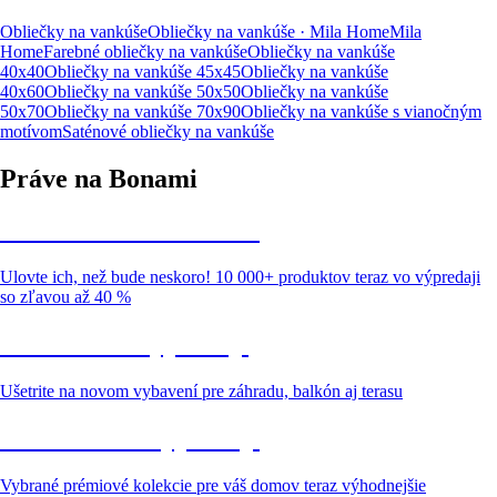
Obliečky na vankúše
Obliečky na vankúše · Mila Home
Mila
Home
Farebné obliečky na vankúše
Obliečky na vankúše
40x40
Obliečky na vankúše 45x45
Obliečky na vankúše
40x60
Obliečky na vankúše 50x50
Obliečky na vankúše
50x70
Obliečky na vankúše 70x90
Obliečky na vankúše s vianočným
motívom
Saténové obliečky na vankúše
Práve na Bonami
Summer Sale až -40 %
Ulovte ich, než bude neskoro! 10 000+ produktov teraz vo výpredaji
so zľavou až 40 %
Záhrada vo výpredaji
Ušetrite na novom vybavení pre záhradu, balkón aj terasu
Prémiové vo výpredaji
Vybrané prémiové kolekcie pre váš domov teraz výhodnejšie