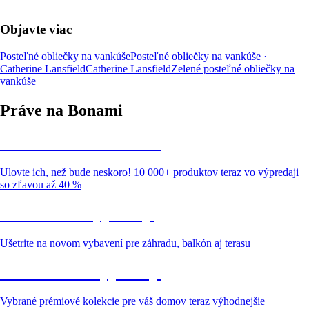
Objavte viac
Posteľné obliečky na vankúše
Posteľné obliečky na vankúše ·
Catherine Lansfield
Catherine Lansfield
Zelené posteľné obliečky na
vankúše
Práve na Bonami
Summer Sale až -40 %
Ulovte ich, než bude neskoro! 10 000+ produktov teraz vo výpredaji
so zľavou až 40 %
Záhrada vo výpredaji
Ušetrite na novom vybavení pre záhradu, balkón aj terasu
Prémiové vo výpredaji
Vybrané prémiové kolekcie pre váš domov teraz výhodnejšie