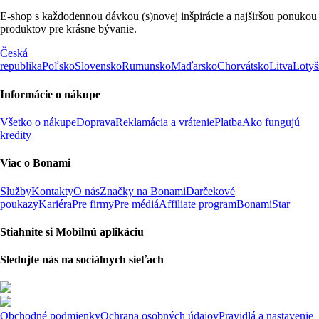
E-shop s každodennou dávkou (s)novej inšpirácie a najširšou ponukou
produktov pre krásne bývanie.
Česká
republika
Poľsko
Slovensko
Rumunsko
Maďarsko
Chorvátsko
Litva
Lotyš
Informácie o nákupe
Všetko o nákupe
Doprava
Reklamácia a vrátenie
Platba
Ako fungujú
kredity
Viac o Bonami
Služby
Kontakty
O nás
Značky na Bonami
Darčekové
poukazy
Kariéra
Pre firmy
Pre médiá
Affiliate program
BonamiStar
Stiahnite si Mobilnú aplikáciu
Sledujte nás na sociálnych sieťach
Obchodné podmienky
Ochrana osobných údajov
Pravidlá a nastavenie