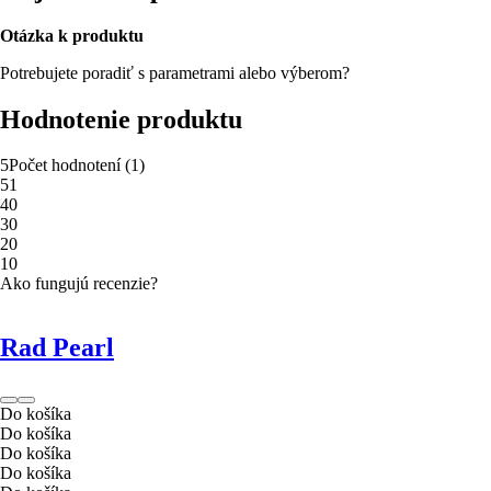
Otázka k produktu
Potrebujete poradiť s parametrami alebo výberom?
Hodnotenie produktu
5
Počet hodnotení
(
1
)
5
1
4
0
3
0
2
0
1
0
Ako fungujú recenzie?
Rad Pearl
Do košíka
Do košíka
Do košíka
Do košíka