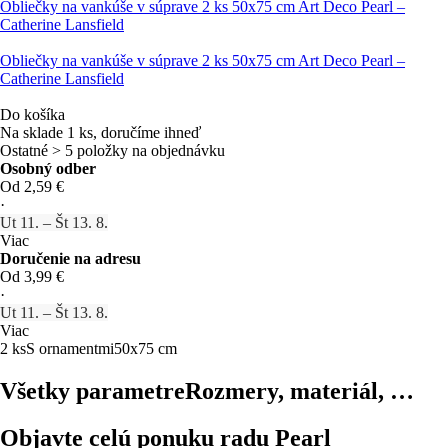
Obliečky na vankúše v súprave 2 ks 50x75 cm Art Deco Pearl –
Catherine Lansfield
Obliečky na vankúše v súprave 2 ks 50x75 cm Art Deco Pearl –
Catherine Lansfield
Do košíka
Na sklade 1 ks, doručíme ihneď
Ostatné > 5 položky na objednávku
Osobný odber
Od 2,59 €
·
Ut 11. – Št 13. 8.
Viac
Doručenie na adresu
Od 3,99 €
·
Ut 11. – Št 13. 8.
Viac
2 ks
S ornamentmi
50x75 cm
Všetky parametre
Rozmery, materiál, …
Objavte celú ponuku radu Pearl