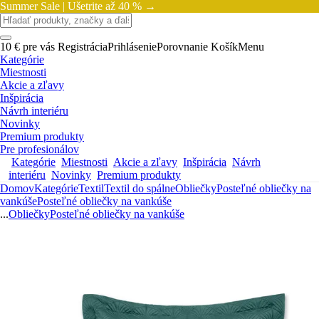
Summer Sale |
Ušetrite až 40 % →
10 € pre vás
Registrácia
Prihlásenie
Porovnanie
Košík
Menu
Kategórie
Miestnosti
Akcie a zľavy
Inšpirácia
Návrh interiéru
Novinky
Premium produkty
Pre profesionálov
Kategórie
Miestnosti
Akcie a zľavy
Inšpirácia
Návrh
interiéru
Novinky
Premium produkty
Domov
Kategórie
Textil
Textil do spálne
Obliečky
Posteľné obliečky na
vankúše
Posteľné obliečky na vankúše
...
Obliečky
Posteľné obliečky na vankúše