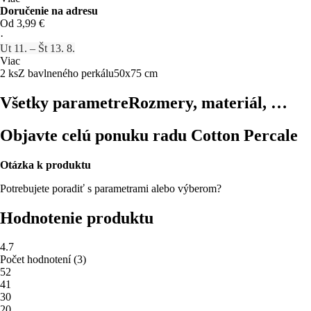
Doručenie na adresu
Od 3,99 €
·
Ut 11. – Št 13. 8.
Viac
2 ks
Z bavlneného perkálu
50x75 cm
Všetky parametre
Rozmery, materiál, …
Objavte celú ponuku radu Cotton Percale
Otázka k produktu
Potrebujete poradiť s parametrami alebo výberom?
Hodnotenie produktu
4.7
Počet hodnotení
(
3
)
5
2
4
1
3
0
2
0