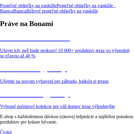
Posteľné obliečky na vankúše
Posteľné obliečky na vankúše ·
Bianca
Bianca
Béžové posteľné obliečky na vankúše
Práve na Bonami
Summer Sale až -40 %
Ulovte ich, než bude neskoro! 10 000+ produktov teraz vo výpredaji
so zľavou až 40 %
Záhrada vo výpredaji
Ušetrite na novom vybavení pre záhradu, balkón aj terasu
Prémiové vo výpredaji
Vybrané prémiové kolekcie pre váš domov teraz výhodnejšie
E-shop s každodennou dávkou (s)novej inšpirácie a najširšou ponukou
produktov pre krásne bývanie.
Česká