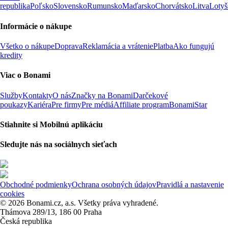
republika
Poľsko
Slovensko
Rumunsko
Maďarsko
Chorvátsko
Litva
Lotyš
Informácie o nákupe
Všetko o nákupe
Doprava
Reklamácia a vrátenie
Platba
Ako fungujú
kredity
Viac o Bonami
Služby
Kontakty
O nás
Značky na Bonami
Darčekové
poukazy
Kariéra
Pre firmy
Pre médiá
Affiliate program
BonamiStar
Stiahnite si Mobilnú aplikáciu
Sledujte nás na sociálnych sieťach
Obchodné podmienky
Ochrana osobných údajov
Pravidlá a nastavenie
cookies
© 2026 Bonami.cz, a.s. Všetky práva vyhradené.
Thámova 289/13, 186 00 Praha
Česká republika