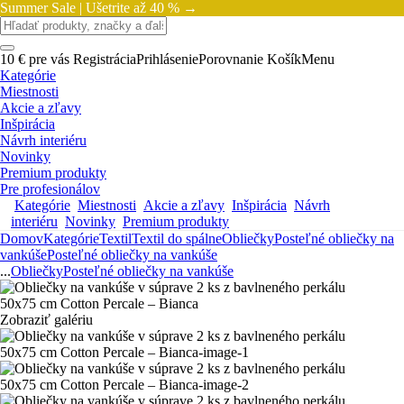
Summer Sale |
Ušetrite až 40 % →
10 € pre vás
Registrácia
Prihlásenie
Porovnanie
Košík
Menu
Kategórie
Miestnosti
Akcie a zľavy
Inšpirácia
Návrh interiéru
Novinky
Premium produkty
Pre profesionálov
Kategórie
Miestnosti
Akcie a zľavy
Inšpirácia
Návrh
interiéru
Novinky
Premium produkty
Domov
Kategórie
Textil
Textil do spálne
Obliečky
Posteľné obliečky na
vankúše
Posteľné obliečky na vankúše
...
Obliečky
Posteľné obliečky na vankúše
Zobraziť galériu