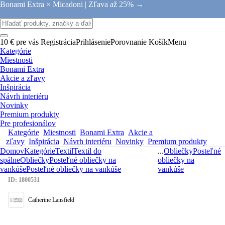
Bonami Extra × Micadoni |
Zľava až 25% →
10 € pre vás
Registrácia
Prihlásenie
Porovnanie
Košík
Menu
Kategórie
Miestnosti
Bonami Extra
Akcie a zľavy
Inšpirácia
Návrh interiéru
Novinky
Premium produkty
Pre profesionálov
Kategórie
Miestnosti
Bonami Extra
Akcie a
zľavy
Inšpirácia
Návrh interiéru
Novinky
Premium produkty
Domov
Kategórie
Textil
Textil do
...
Obliečky
Posteľné
spálne
Obliečky
Posteľné obliečky na
obliečky na
vankúše
Posteľné obliečky na vankúše
vankúše
ID: 1800531
Catherine Lansfield