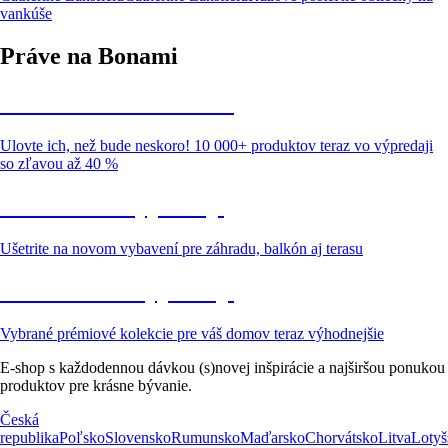
vankúše
Práve na Bonami
Summer Sale až -40 %
Ulovte ich, než bude neskoro! 10 000+ produktov teraz vo výpredaji
so zľavou až 40 %
Záhrada vo výpredaji
Ušetrite na novom vybavení pre záhradu, balkón aj terasu
Prémiové vo výpredaji
Vybrané prémiové kolekcie pre váš domov teraz výhodnejšie
E-shop s každodennou dávkou (s)novej inšpirácie a najširšou ponukou
produktov pre krásne bývanie.
Česká
republika
Poľsko
Slovensko
Rumunsko
Maďarsko
Chorvátsko
Litva
Lotyš