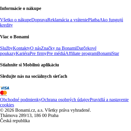
Informácie o nákupe
Všetko o nákupe
Doprava
Reklamácia a vrátenie
Platba
Ako fungujú
kredity
Viac o Bonami
Služby
Kontakty
O nás
Značky na Bonami
Darčekové
poukazy
Kariéra
Pre firmy
Pre médiá
Affiliate program
BonamiStar
Stiahnite si Mobilnú aplikáciu
Sledujte nás na sociálnych sieťach
Obchodné podmienky
Ochrana osobných údajov
Pravidlá a nastavenie
cookies
© 2026 Bonami.cz, a.s. Všetky práva vyhradené.
Thámova 289/13, 186 00 Praha
Česká republika