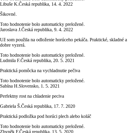
Libuše K.
Česká republika
,
14. 4. 2022
Šikovné.
Toto hodnotenie bolo automaticky preložené.
Jaroslava J.
Česká republika
,
9. 4. 2022
Už som použila na odloženie horúceho pekáča. Praktické, skladné a
dobre vyzerá.
Toto hodnotenie bolo automaticky preložené.
Ludmila F.
Česká republika
,
20. 5. 2021
Praktická pomôcka na vychladnutie pečiva
Toto hodnotenie bolo automaticky preložené.
Sabína H.
Slovensko
,
1. 5. 2021
Perfektny rost na chladenie peciva
Gabriela Š.
Česká republika
,
17. 7. 2020
Praktická podložka pod horúci plech alebo koláč
Toto hodnotenie bolo automaticky preložené.
Zbyněk F.
Česká republika
,
13. 5. 2020