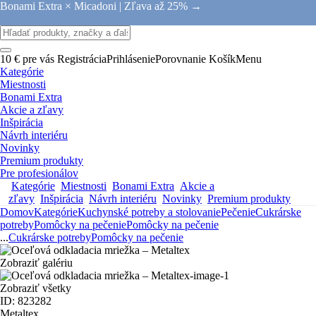
Bonami Extra × Micadoni |
Zľava až 25% →
10 € pre vás
Registrácia
Prihlásenie
Porovnanie
Košík
Menu
Kategórie
Miestnosti
Bonami Extra
Akcie a zľavy
Inšpirácia
Návrh interiéru
Novinky
Premium produkty
Pre profesionálov
Kategórie
Miestnosti
Bonami Extra
Akcie a
zľavy
Inšpirácia
Návrh interiéru
Novinky
Premium produkty
Domov
Kategórie
Kuchynské potreby a stolovanie
Pečenie
Cukrárske
potreby
Pomôcky na pečenie
Pomôcky na pečenie
...
Cukrárske potreby
Pomôcky na pečenie
Zobraziť galériu
Zobraziť všetky
ID: 823282
Metaltex