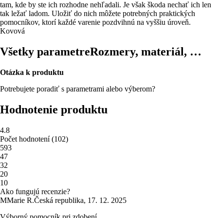
tam, kde by ste ich rozhodne nehľadali. Je však škoda nechať ich len
tak ležať ladom. Uložiť do nich môžete potrebných praktických
pomocníkov, ktorí každé varenie pozdvihnú na vyššiu úroveň.
Kovová
Všetky parametre
Rozmery, materiál, …
Otázka k produktu
Potrebujete poradiť s parametrami alebo výberom?
Hodnotenie produktu
4.8
Počet hodnotení
(
102
)
5
93
4
7
3
2
2
0
1
0
Ako fungujú recenzie?
M
Marie R.
Česká republika
,
17. 12. 2025
Výborný pomocník pri zdobení