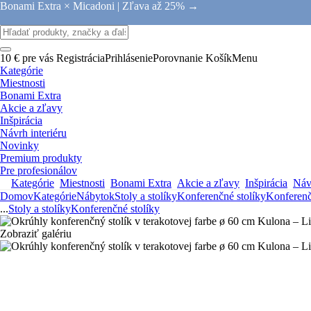
Bonami Extra × Micadoni |
Zľava až 25% →
10 € pre vás
Registrácia
Prihlásenie
Porovnanie
Košík
Menu
Kategórie
Miestnosti
Bonami Extra
Akcie a zľavy
Inšpirácia
Návrh interiéru
Novinky
Premium produkty
Pre profesionálov
Kategórie
Miestnosti
Bonami Extra
Akcie a zľavy
Inšpirácia
Návr
Domov
Kategórie
Nábytok
Stoly a stolíky
Konferenčné stolíky
Konferenč
...
Stoly a stolíky
Konferenčné stolíky
Zobraziť galériu