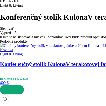
ID: 1922100
Light & Living
Konferenčný stolík Kulona
V ter
Sledovať
Vypredané
Kliknite na sledovať a my vás upozorníme, keď bude produkt opäť do
Podobné produkty
Novinka
Light & Living
Konferenčný stolík Kulona
V terakotovej fa
Doručenie od 8. 9. 2026
409 €
DO KOŠÍKA