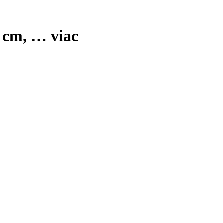
5 cm
, …
viac