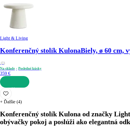
Light & Living
Konferenčný stolík Kulona
Biely, ø 60 cm, 
(
1
)
Na sklade
Posledné kúsky
359 €
DO KOŠÍKA
+
Ďalšie (4)
Konferenčný stolík Kulona od značky Light 
obývačky pokoj a poslúži ako elegantná odk