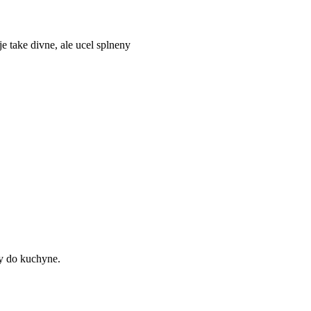
e take divne, ale ucel splneny
y do kuchyne.