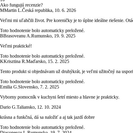
Ako fungujú recenzie?
M
Martin L.
Česká republika
,
10. 6. 2026
Veľmi mi uľahčili život. Pre koreničky je to úplne ideálne riešenie. Ot
Toto hodnotenie bolo automaticky preložené.
B
Brasoveanu A.
Rumunsko
,
19. 9. 2025
Veľmi praktické!
Toto hodnotenie bolo automaticky preložené.
K
Krisztina R.
Maďarsko
,
15. 2. 2025
Tento produkt si objednávam už druhýkrát, je veľmi užitočný na usporia
Toto hodnotenie bolo automaticky preložené.
Emilia G.
Slovensko
,
7. 2. 2025
Vyborny pomocník v kuchyni šetrí miesto a hlavne je prakticky.
Dario G.
Taliansko
,
12. 10. 2024
krásna a funkčná, dá sa naložiť a aj tak jazdí dobre
Toto hodnotenie bolo automaticky preložené.
Diaconescu L.
Rumunsko
,
19. 7. 2024