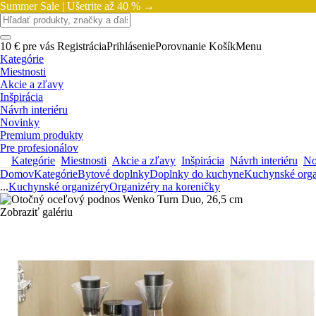
Summer Sale |
Ušetrite až 40 % →
10 € pre vás
Registrácia
Prihlásenie
Porovnanie
Košík
Menu
Kategórie
Miestnosti
Akcie a zľavy
Inšpirácia
Návrh interiéru
Novinky
Premium produkty
Pre profesionálov
Kategórie
Miestnosti
Akcie a zľavy
Inšpirácia
Návrh interiéru
No
Domov
Kategórie
Bytové doplnky
Doplnky do kuchyne
Kuchynské orga
...
Kuchynské organizéry
Organizéry na koreničky
Zobraziť galériu