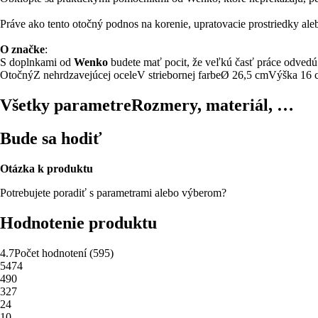
Práve ako tento otočný podnos na korenie, upratovacie prostriedky a
O značke
:
S doplnkami od
Wenko
budete mať pocit, že veľkú časť práce odvedú
Otočný
Z nehrdzavejúcej ocele
V striebornej farbe
Ø 26,5 cm
Výška 16 
Všetky parametre
Rozmery, materiál, …
Bude sa hodiť
Otázka k produktu
Potrebujete poradiť s parametrami alebo výberom?
Hodnotenie produktu
4.7
Počet hodnotení
(
595
)
5
474
4
90
3
27
2
4
1
0