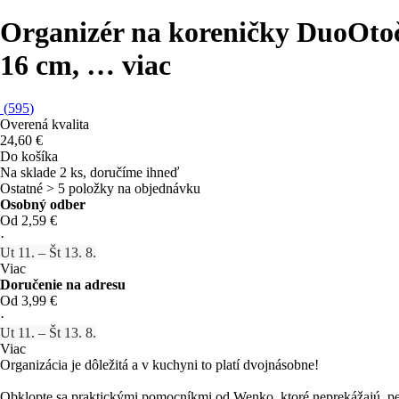
Organizér na koreničky Duo
Otoč
16 cm
, …
viac
(
595
)
Overená kvalita
24,60 €
Do košíka
Na sklade 2 ks, doručíme ihneď
Ostatné > 5 položky na objednávku
Osobný odber
Od 2,59 €
·
Ut 11. – Št 13. 8.
Viac
Doručenie na adresu
Od 3,99 €
·
Ut 11. – Št 13. 8.
Viac
Organizácia je dôležitá a v kuchyni to platí dvojnásobne!
Obklopte sa praktickými pomocníkmi od Wenko, ktoré neprekážajú, pekn