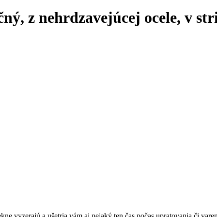
ný, z nehrdzavejúcej ocele, v str
e vyzerajú a ušetria vám aj nejaký ten čas počas upratovania či varen