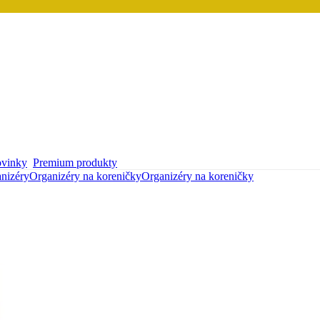
vinky
Premium produkty
nizéry
Organizéry na koreničky
Organizéry na koreničky