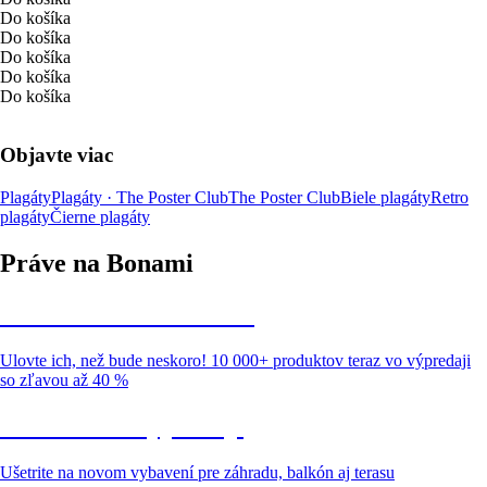
Do košíka
Do košíka
Do košíka
Do košíka
Do košíka
Objavte viac
Plagáty
Plagáty · The Poster Club
The Poster Club
Biele plagáty
Retro
plagáty
Čierne plagáty
Práve na Bonami
Summer Sale až -40 %
Ulovte ich, než bude neskoro! 10 000+ produktov teraz vo výpredaji
so zľavou až 40 %
Záhrada vo výpredaji
Ušetrite na novom vybavení pre záhradu, balkón aj terasu