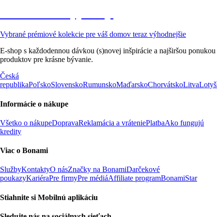
Prémiové vo výpredaji
Vybrané prémiové kolekcie pre váš domov teraz výhodnejšie
E-shop s každodennou dávkou (s)novej inšpirácie a najširšou ponukou
produktov pre krásne bývanie.
Česká
republika
Poľsko
Slovensko
Rumunsko
Maďarsko
Chorvátsko
Litva
Lotyš
Informácie o nákupe
Všetko o nákupe
Doprava
Reklamácia a vrátenie
Platba
Ako fungujú
kredity
Viac o Bonami
Služby
Kontakty
O nás
Značky na Bonami
Darčekové
poukazy
Kariéra
Pre firmy
Pre médiá
Affiliate program
BonamiStar
Stiahnite si Mobilnú aplikáciu
Sledujte nás na sociálnych sieťach