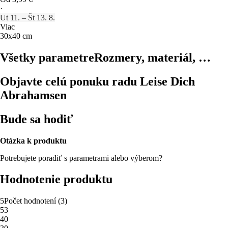
·
Ut 11. – Št 13. 8.
Viac
30x40 cm
Všetky parametre
Rozmery, materiál, …
Objavte celú ponuku radu Leise Dich
Abrahamsen
Bude sa hodiť
Otázka k produktu
Potrebujete poradiť s parametrami alebo výberom?
Hodnotenie produktu
5
Počet hodnotení
(
3
)
5
3
4
0