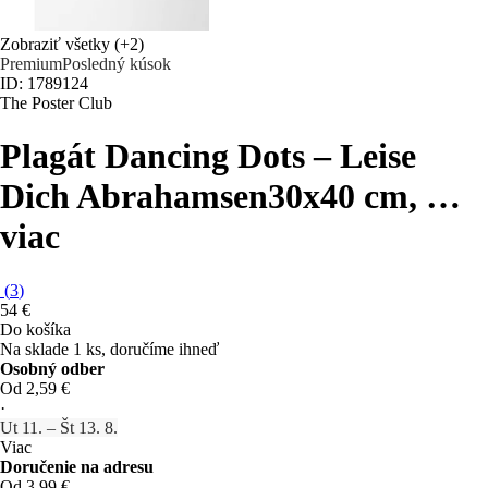
Zobraziť všetky
(+2)
Premium
Posledný kúsok
ID: 1789124
The Poster Club
Plagát Dancing Dots – Leise
Dich Abrahamsen
30x40 cm
, …
viac
(
3
)
54 €
Do košíka
Na sklade 1 ks, doručíme ihneď
Osobný odber
Od 2,59 €
·
Ut 11. – Št 13. 8.
Viac
Doručenie na adresu
Od 3,99 €