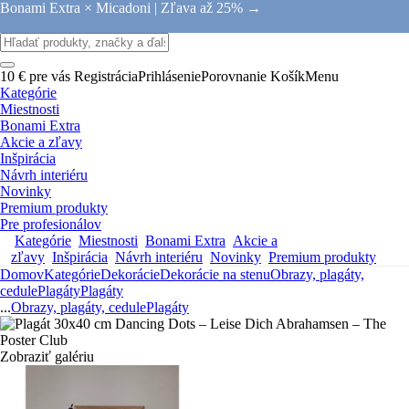
Bonami Extra × Micadoni |
Zľava až 25% →
10 € pre vás
Registrácia
Prihlásenie
Porovnanie
Košík
Menu
Kategórie
Miestnosti
Bonami Extra
Akcie a zľavy
Inšpirácia
Návrh interiéru
Novinky
Premium produkty
Pre profesionálov
Kategórie
Miestnosti
Bonami Extra
Akcie a
zľavy
Inšpirácia
Návrh interiéru
Novinky
Premium produkty
Domov
Kategórie
Dekorácie
Dekorácie na stenu
Obrazy, plagáty,
cedule
Plagáty
Plagáty
...
Obrazy, plagáty, cedule
Plagáty
Zobraziť galériu