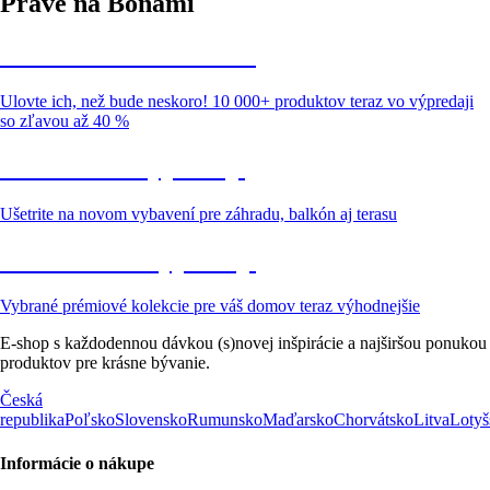
Práve na Bonami
Summer Sale až -40 %
Ulovte ich, než bude neskoro! 10 000+ produktov teraz vo výpredaji
so zľavou až 40 %
Záhrada vo výpredaji
Ušetrite na novom vybavení pre záhradu, balkón aj terasu
Prémiové vo výpredaji
Vybrané prémiové kolekcie pre váš domov teraz výhodnejšie
E-shop s každodennou dávkou (s)novej inšpirácie a najširšou ponukou
produktov pre krásne bývanie.
Česká
republika
Poľsko
Slovensko
Rumunsko
Maďarsko
Chorvátsko
Litva
Lotyš
Informácie o nákupe