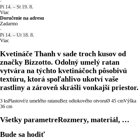
·
Pi 14. – St 19. 8.
Viac
Doručenie na adresu
Zadarmo
·
Pi 14. – Ut 18. 8.
Viac
Kvetináče Thanh v sade troch kusov od
značky Bizzotto. Odolný umelý ratan
vytvára na týchto kvetináčoch pôsobivú
textúru, ktorá spoľahlivo ukotví vaše
rastliny a zároveň skrášli vonkajší priestor.
3 ks
Plastové/z umelého ratanu
Bez odtokového otvoru
Ø 45 cm
Výška
36 cm
Všetky parametre
Rozmery, materiál, …
Bude sa hodiť