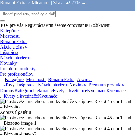
Bonami Extra × Micadoni |
Zľava až 25% →
10 € pre vás
Registrácia
Prihlásenie
Porovnanie
Košík
Menu
Kategórie
Miestnosti
Bonami Extra
Akcie a zľavy
Inšpirácia
Návrh interiéru
Novinky
Premium produkty
Pre profesionálov
Kategórie
Miestnosti
Bonami Extra
Akcie a
zľavy
Inšpirácia
Návrh interiéru
Novinky
Premium produkty
Domov
Kategórie
Dekorácie
Kvety a kvetináče
Kvetináče
Kvetináče
...
Kvety a kvetináče
Kvetináče
Zobraziť galériu