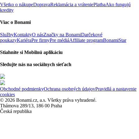
Všetko o nákupe
Doprava
Reklamácia a vrátenie
Platba
Ako fungujú
kredity
Viac o Bonami
Služby
Kontakty
O nás
Značky na Bonami
Darčekové
poukazy
Kariéra
Pre firmy
Pre médiá
Affiliate program
BonamiStar
Stiahnite si Mobilnú aplikáciu
Sledujte nás na sociálnych sieťach
Obchodné podmienky
Ochrana osobných údajov
Pravidlá a nastavenie
cookies
© 2026 Bonami.cz, a.s. Všetky práva vyhradené.
Thámova 289/13, 186 00 Praha
Česká republika