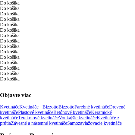
Do košíka
Do košíka
Do košíka
Do košíka
Do košíka
Do košíka
Do košíka
Do košíka
Do košíka
Do košíka
Do košíka
Do košíka
Do košíka
Do košíka
Do košíka
Objavte viac
Kvetináče
Kvetináče · Bizzotto
Bizzotto
Farebné kvetináče
Drevené
kvetináče
Plastové kvetináče
Betónové kvetináče
Keramické
kvetináče
Terakotové kvetináče
Vonkajšie kvetináče
Kvetináče z
prútia
Závesné a nástenné kvetináče
Samozavlažovacie kvetináče