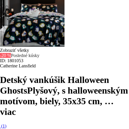
Zobraziť všetky
-20 %
Posledné kúsky
ID: 1801053
Catherine Lansfield
Detský vankúšik Halloween
Ghosts
Plyšový, s halloweenským
motívom, biely, 35x35 cm
, …
viac
(
1
)