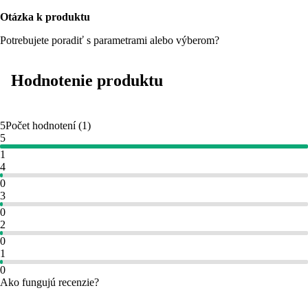
Otázka k produktu
Potrebujete poradiť s parametrami alebo výberom?
Hodnotenie produktu
5
Počet hodnotení
(
1
)
5
1
4
0
3
0
2
0
1
0
Ako fungujú recenzie?