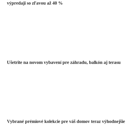
výpredaji so zľavou až 40 %
Záhrada vo
výpredaji
Ušetrite na novom vybavení pre záhradu, balkón aj terasu
Prémiové vo
výpredaji
Vybrané prémiové kolekcie pre váš domov teraz výhodnejšie