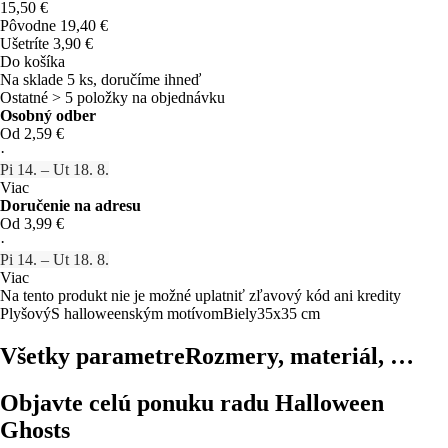
15,50 €
Pôvodne
19,40 €
Ušetríte 3,90 €
Do košíka
Na sklade 5 ks, doručíme ihneď
Ostatné > 5 položky na objednávku
Osobný odber
Od 2,59 €
·
Pi 14. – Ut 18. 8.
Viac
Doručenie na adresu
Od 3,99 €
·
Pi 14. – Ut 18. 8.
Viac
Na tento produkt nie je možné uplatniť zľavový kód ani kredity
Plyšový
S halloweenským motívom
Biely
35x35 cm
Všetky parametre
Rozmery, materiál, …
Objavte celú ponuku radu Halloween
Ghosts