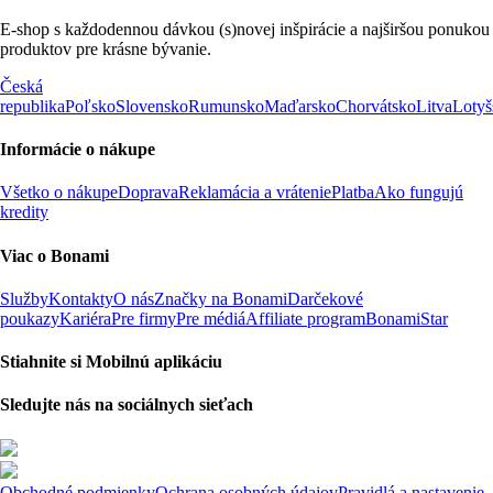
E-shop s každodennou dávkou (s)novej inšpirácie a najširšou ponukou
produktov pre krásne bývanie.
Česká
republika
Poľsko
Slovensko
Rumunsko
Maďarsko
Chorvátsko
Litva
Lotyš
Informácie o nákupe
Všetko o nákupe
Doprava
Reklamácia a vrátenie
Platba
Ako fungujú
kredity
Viac o Bonami
Služby
Kontakty
O nás
Značky na Bonami
Darčekové
poukazy
Kariéra
Pre firmy
Pre médiá
Affiliate program
BonamiStar
Stiahnite si Mobilnú aplikáciu
Sledujte nás na sociálnych sieťach
Obchodné podmienky
Ochrana osobných údajov
Pravidlá a nastavenie