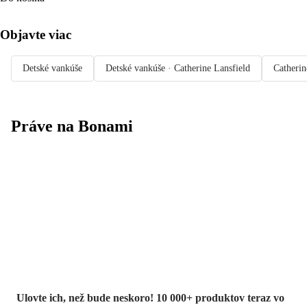
Objavte viac
Detské vankúše
Detské vankúše · Catherine Lansfield
Catherin
Práve na Bonami
Summer Sale až
-40 %
Ulovte ich, než bude neskoro! 10 000+ produktov teraz vo