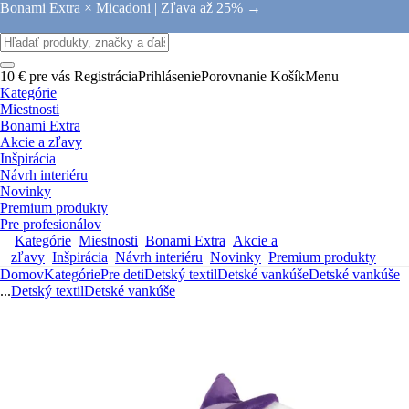
Bonami Extra × Micadoni |
Zľava až 25% →
10 € pre vás
Registrácia
Prihlásenie
Porovnanie
Košík
Menu
Kategórie
Miestnosti
Bonami Extra
Akcie a zľavy
Inšpirácia
Návrh interiéru
Novinky
Premium produkty
Pre profesionálov
Kategórie
Miestnosti
Bonami Extra
Akcie a
zľavy
Inšpirácia
Návrh interiéru
Novinky
Premium produkty
Domov
Kategórie
Pre deti
Detský textil
Detské vankúše
Detské vankúše
...
Detský textil
Detské vankúše