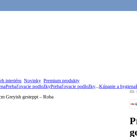
h interiéru
Novinky
Premium produkty
ena
Prebaľovacie podložky
Prebaľovacie podložky
...
Kúpanie a hygiena
ID: 
P
g