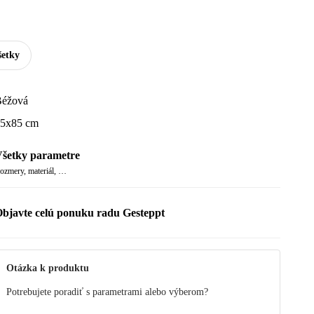
šetky
éžová
5x85 cm
šetky parametre
ozmery, materiál, …
bjavte celú ponuku radu Gesteppt
Otázka k produktu
Potrebujete poradiť s parametrami alebo výberom?