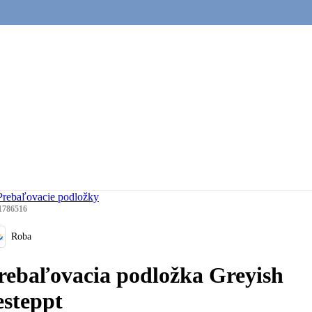
Prebaľovacie podložky
1786516
Roba
rebaľovacia podložka Greyish
esteppt