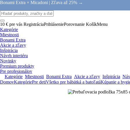
Bonami Extra × Micadoni |
Zľava až 25% →
10 € pre vás
Registrácia
Prihlásenie
Porovnanie
Košík
Menu
Kategórie
Miestnosti
Bonami Extra
Akcie a zľavy
Inšpirácia
Návrh interiéru
Novinky
Premium produkty
Pre profesionálov
Kategórie
Miestnosti
Bonami Extra
Akcie a zľavy
Inšpirácia
Návr
Domov
Kategórie
Pre deti
Všetko pre bábätká a batoľatá
Kúpanie a hygi