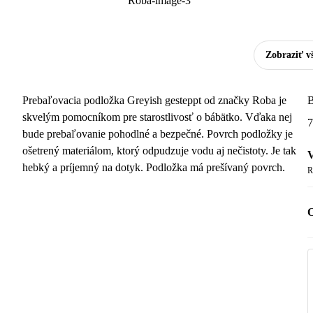
Zobraziť v
Prebaľovacia podložka Greyish gesteppt od značky Roba je
B
skvelým pomocníkom pre starostlivosť o bábätko. Vďaka nej
7
bude prebaľovanie pohodlné a bezpečné. Povrch podložky je
ošetrený materiálom, ktorý odpudzuje vodu aj nečistoty. Je tak
V
hebký a príjemný na dotyk. Podložka má prešívaný povrch.
R
O