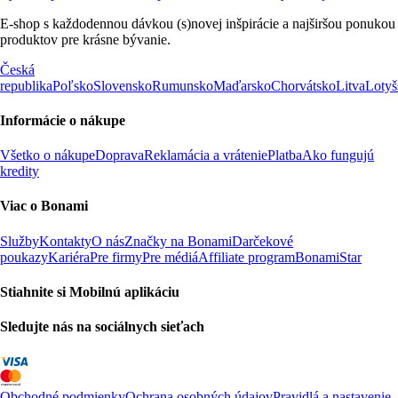
E-shop s každodennou dávkou (s)novej inšpirácie a najširšou ponukou
produktov pre krásne bývanie.
Česká
republika
Poľsko
Slovensko
Rumunsko
Maďarsko
Chorvátsko
Litva
Lotyš
Informácie o nákupe
Všetko o nákupe
Doprava
Reklamácia a vrátenie
Platba
Ako fungujú
kredity
Viac o Bonami
Služby
Kontakty
O nás
Značky na Bonami
Darčekové
poukazy
Kariéra
Pre firmy
Pre médiá
Affiliate program
BonamiStar
Stiahnite si Mobilnú aplikáciu
Sledujte nás na sociálnych sieťach
Obchodné podmienky
Ochrana osobných údajov
Pravidlá a nastavenie