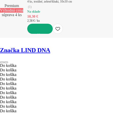
4 ks, textilné, zelené/khaki, 10x10 cm
Premium
(
1
)
Výhodná cena
Na sklade
súprava 4 ks
10,30 €
2,58 € / ks
DO KOŠÍKA
Značka LIND DNA
Do košíka
Do košíka
Do košíka
Do košíka
Do košíka
Do košíka
Do košíka
Do košíka
Do košíka
Do košíka
Do košíka