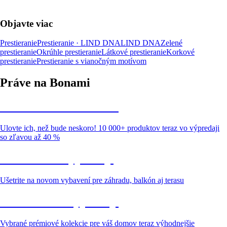
Objavte viac
Prestieranie
Prestieranie · LIND DNA
LIND DNA
Zelené
prestieranie
Okrúhle prestieranie
Látkové prestieranie
Korkové
prestieranie
Prestieranie s vianočným motívom
Práve na Bonami
Summer Sale až -40 %
Ulovte ich, než bude neskoro! 10 000+ produktov teraz vo výpredaji
so zľavou až 40 %
Záhrada vo výpredaji
Ušetrite na novom vybavení pre záhradu, balkón aj terasu
Prémiové vo výpredaji
Vybrané prémiové kolekcie pre váš domov teraz výhodnejšie