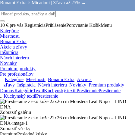
Bonami Extra × Micadoni |
Zľava až 25% →
10 € pre vás
Registrácia
Prihlásenie
Porovnanie
Košík
Menu
Kategórie
Miestnosti
Bonami Extra
Akcie a zľavy
Inšpirácia
Návrh interiéru
Novinky
Premium produkty
Pre profesionálov
Kategórie
Miestnosti
Bonami Extra
Akcie a
zľavy
Inšpirácia
Návrh interiéru
Novinky
Premium produkty
Domov
Kategórie
Textil
Kuchynský textil
Prestieranie
Prestieranie
...
Kuchynský textil
Prestieranie
Zobraziť galériu
Zobraziť všetky
Premium
Posledné kúsky