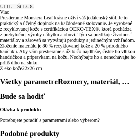
·
Ut 11. – Št 13. 8.
Viac
Prestieranie Monstera Leaf krásne oživí váš jedálenský stôl. Je to
praktický a účelný doplnok na každodenné stolovanie. Je vyrobené
z recyklovanej kože s certifikáciou OEKO-TEX®, ktorá pochádza
z prebytočnej výroby nábytku a obuvi. Tým sa predlžuje životnosť
materiálov a zároveň sa vytvárajú produkty s jedinečným vzhľadom.
Zloženie materiálu je 80 % recyklovanej kože a 20 % prírodného
kaučuku. Aby vám prestieranie slúžilo čo najdlhšie, čistite ho vlhkou
handričkou a prípravkami na kožu. Neohýbajte ho a nenechávajte ho
príliš dlho na slnku.
Z eko kože
22x26 cm
Všetky parametre
Rozmery, materiál, …
Bude sa hodiť
Otázka k produktu
Potrebujete poradiť s parametrami alebo výberom?
Podobné produkty