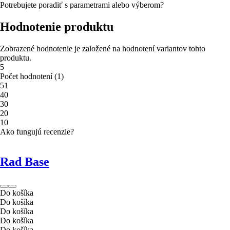
Potrebujete poradiť s parametrami alebo výberom?
Hodnotenie produktu
Zobrazené hodnotenie je založené na hodnotení variantov tohto
produktu.
5
Počet hodnotení
(
1
)
5
1
4
0
3
0
2
0
1
0
Ako fungujú recenzie?
Rad Base
Do košíka
Do košíka
Do košíka
Do košíka
Do košíka