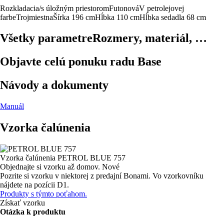
Rozkladacia/s úložným priestorom
Futonová
V petrolejovej
farbe
Trojmiestna
Šírka 196 cm
Hĺbka 110 cm
Hĺbka sedadla 68 cm
Všetky parametre
Rozmery, materiál, …
Objavte celú ponuku radu Base
Návody a dokumenty
Manuál
Vzorka čalúnenia
Vzorka čalúnenia
PETROL BLUE 757
Objednajte si vzorku až domov.
Nové
Pozrite si vzorku v niektorej z predajní Bonami.
Vo vzorkovníku
nájdete na pozícii D1.
Produkty s týmto poťahom.
Získať vzorku
Otázka k produktu