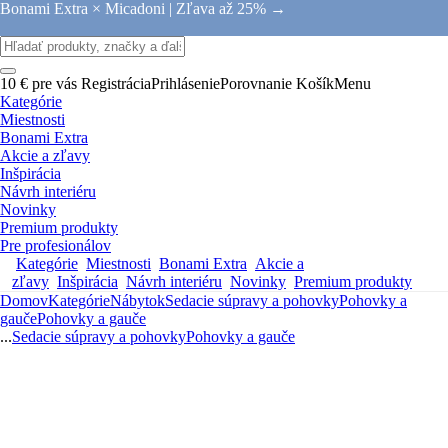
Bonami Extra × Micadoni |
Zľava až 25% →
10 € pre vás
Registrácia
Prihlásenie
Porovnanie
Košík
Menu
Kategórie
Miestnosti
Bonami Extra
Akcie a zľavy
Inšpirácia
Návrh interiéru
Novinky
Premium produkty
Pre profesionálov
Kategórie
Miestnosti
Bonami Extra
Akcie a
zľavy
Inšpirácia
Návrh interiéru
Novinky
Premium produkty
Domov
Kategórie
Nábytok
Sedacie súpravy a pohovky
Pohovky a
gauče
Pohovky a gauče
...
Sedacie súpravy a pohovky
Pohovky a gauče