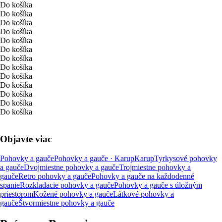
Do košíka
Do košíka
Do košíka
Do košíka
Do košíka
Do košíka
Do košíka
Do košíka
Do košíka
Do košíka
Do košíka
Do košíka
Do košíka
Objavte viac
Pohovky a gauče
Pohovky a gauče · Karup
Karup
Tyrkysové pohovky
a gauče
Dvojmiestne pohovky a gauče
Trojmiestne pohovky a
gauče
Retro pohovky a gauče
Pohovky a gauče na každodenné
spanie
Rozkladacie pohovky a gauče
Pohovky a gauče s úložným
priestorom
Kožené pohovky a gauče
Látkové pohovky a
gauče
Štvormiestne pohovky a gauče