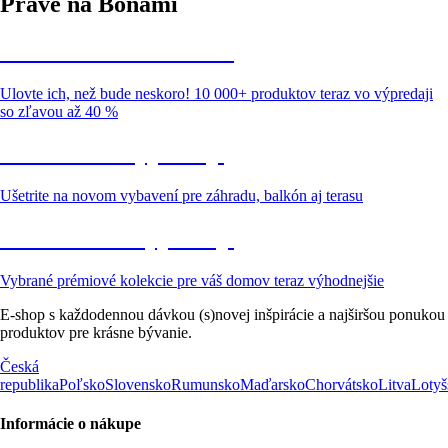
Práve na Bonami
Summer Sale až -40 %
Ulovte ich, než bude neskoro! 10 000+ produktov teraz vo výpredaji
so zľavou až 40 %
Záhrada vo výpredaji
Ušetrite na novom vybavení pre záhradu, balkón aj terasu
Prémiové vo výpredaji
Vybrané prémiové kolekcie pre váš domov teraz výhodnejšie
E-shop s každodennou dávkou (s)novej inšpirácie a najširšou ponukou
produktov pre krásne bývanie.
Česká
republika
Poľsko
Slovensko
Rumunsko
Maďarsko
Chorvátsko
Litva
Lotyš
Informácie o nákupe