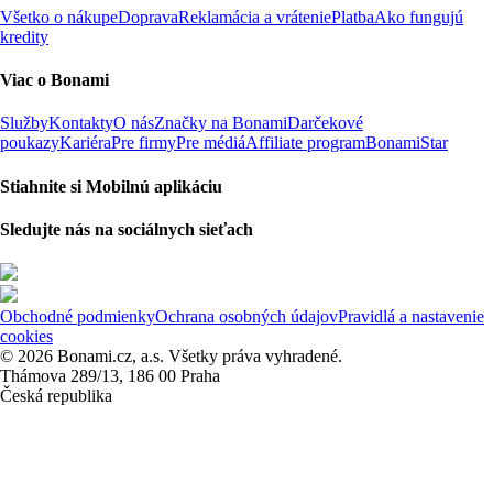
Všetko o nákupe
Doprava
Reklamácia a vrátenie
Platba
Ako fungujú
kredity
Viac o Bonami
Služby
Kontakty
O nás
Značky na Bonami
Darčekové
poukazy
Kariéra
Pre firmy
Pre médiá
Affiliate program
BonamiStar
Stiahnite si Mobilnú aplikáciu
Sledujte nás na sociálnych sieťach
Obchodné podmienky
Ochrana osobných údajov
Pravidlá a nastavenie
cookies
© 2026 Bonami.cz, a.s. Všetky práva vyhradené.
Thámova 289/13, 186 00 Praha
Česká republika