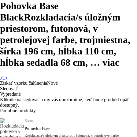
Pohovka Base
Black
Rozkladacia/s úložným
priestorom, futonová, v
petrolejovej farbe, trojmiestna,
šírka 196 cm, hĺbka 110 cm,
hĺbka sedadla 68 cm
, …
viac
(
1
)
Získať vzorku čalúnenia
Nové
Sledovať
Vypredané
Kliknite na sledovať a my vás upozorníme, keď bude produkt opäť
dostupný.
Podobné produkty
Karup
Pohovka Base
Rozkladacia/s úložným priestorom, futonová, v petrolejovej farbe,