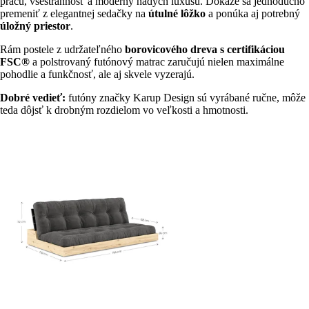
prácu, všestrannosť a moderný nádych luxusu. Dokáže sa jednoducho
premeniť z elegantnej sedačky na
útulné lôžko
a ponúka aj potrebný
úložný priestor
.
Rám postele z udržateľného
borovicového dreva s certifikáciou
FSC®
a polstrovaný futónový matrac zaručujú nielen maximálne
pohodlie a funkčnosť, ale aj skvele vyzerajú.
Dobré vedieť:
futóny značky Karup Design sú vyrábané ručne, môže
teda dôjsť k drobným rozdielom vo veľkosti a hmotnosti.