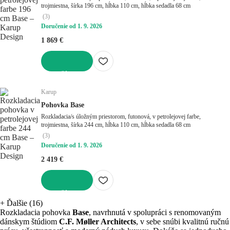
trojmiestna, šírka 196 cm, hĺbka 110 cm, hĺbka sedadla 68 cm
(
3
)
Doručenie od 1. 9. 2026
1 869 €
DO KOŠÍKA
Karup
Pohovka Base
Rozkladacia/s úložným priestorom, futonová, v petrolejovej farbe,
trojmiestna, šírka 244 cm, hĺbka 110 cm, hĺbka sedadla 68 cm
(
3
)
Doručenie od 1. 9. 2026
2 419 €
DO KOŠÍKA
+
Ďalšie (16)
Rozkladacia pohovka
Base
, navrhnutá v spolupráci s renomovaným
dánskym štúdiom
C.F. Møller Architects
, v sebe snúbi kvalitnú ručnú