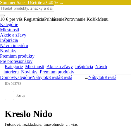
Summer Sale |
Ušetrite až 40 % →
10 € pre vás
Registrácia
Prihlásenie
Porovnanie
Košík
Menu
Kategórie
Miestnosti
Akcie a zľavy
Inšpirácia
Návrh interiéru
Novinky
Premium produkty
Pre profesionálov
Kategórie
Miestnosti
Akcie a zľavy
Inšpirácia
Návrh
interiéru
Novinky
Premium produkty
Domov
Kategórie
Nábytok
Kreslá
Kreslá
...
Nábytok
Kreslá
ID: 562788
Karup
Kreslo Nido
Futonové, rozkladacie, tmavohnedé
, …
viac