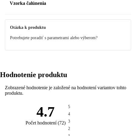
Vzorka čalúnenia
Otázka k produktu
Potrebujete poradiť s parametrami alebo výberom?
Vzorka čalúnenia
BROWN 715
Objednajte si vzorku až domov.
NOVÉ
Pozrite si vzorku v niektorej z predajní Bonami.
Vo
vzorkovníku nájdete na pozícii D1.
Hodnotenie produktu
Produkty s týmto poťahom.
Zobrazené hodnotenie je založené na hodnotení variantov tohto
produktu.
Získať vzorku
4.7
5
4
3
Počet hodnotení
(
72
)
2
1