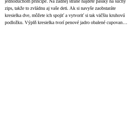
jednoduchom princípe. Na zadnej strane nájdete pásiky na suchý
zips, takže to zvládnu aj vaše deti. Ak si navyše zaobstaráte
kresielka dve, môžete ich spojiť a vytvoriť si tak väčšiu kruhovú
podložku. Výplň kresielka tvorí penové jadro obalené cupovanou
vlnou pre mäkší pocit. Poťah je vyrobený z textílie z kolekcie
LINOS, ktorá je jemná a príjemná na dotyk, zároveň je ale veľmi
odolná. Poťah nemožno sňať, ale ľahko ho vyčistíte pomocou
mokrej hubky alebo tepovača.