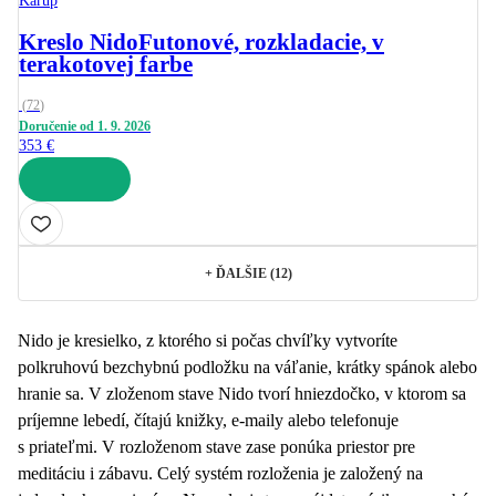
Karup
Kreslo Nido
Futonové, rozkladacie, v
terakotovej farbe
(
72
)
Doručenie od 1. 9. 2026
353 €
DO KOŠÍKA
+
ĎALŠIE (12)
Nido je kresielko, z ktorého si počas chvíľky vytvoríte
polkruhovú bezchybnú podložku na váľanie, krátky spánok alebo
hranie sa. V zloženom stave Nido tvorí hniezdočko, v ktorom sa
príjemne lebedí, čítajú knižky, e-maily alebo telefonuje
s priateľmi. V rozloženom stave zase ponúka priestor pre
meditáciu i zábavu. Celý systém rozloženia je založený na