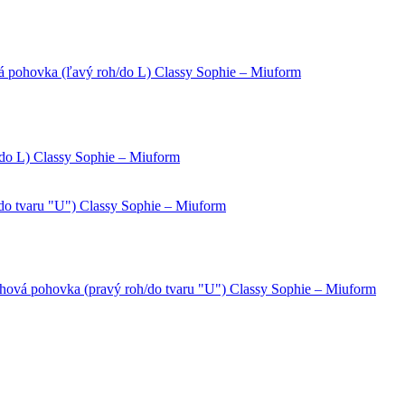
á pohovka (ľavý roh/do L) Classy Sophie – Miuform
/do L) Classy Sophie – Miuform
do tvaru "U") Classy Sophie – Miuform
rohová pohovka (pravý roh/do tvaru "U") Classy Sophie – Miuform