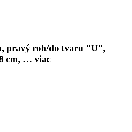
, pravý roh/do tvaru "U",
58 cm
, …
viac