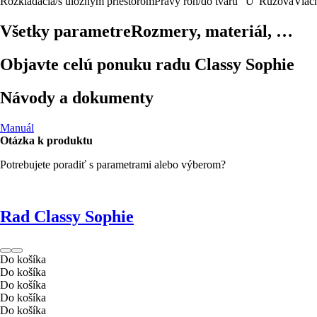
Rozkladacia/s úložným priestorom
Pravý roh/do tvaru "U"
Ružová
Viac
Všetky parametre
Rozmery, materiál, …
Objavte celú ponuku radu Classy Sophie
Návody a dokumenty
Manuál
Otázka k produktu
Potrebujete poradiť s parametrami alebo výberom?
Rad Classy Sophie
Do košíka
Do košíka
Do košíka
Do košíka
Do košíka