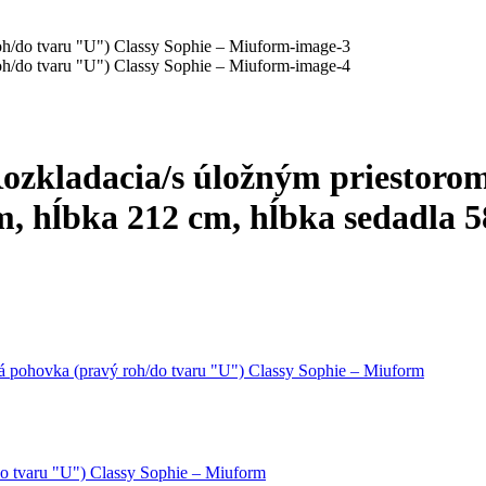
ozkladacia/s úložným priestorom
cm, hĺbka 212 cm, hĺbka sedadla 
á pohovka (pravý roh/do tvaru "U") Classy Sophie – Miuform
do tvaru "U") Classy Sophie – Miuform