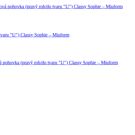
hová pohovka (pravý roh/do tvaru "U") Classy Sophie – Miuform
 tvaru "U") Classy Sophie – Miuform
á pohovka (pravý roh/do tvaru "U") Classy Sophie – Miuform