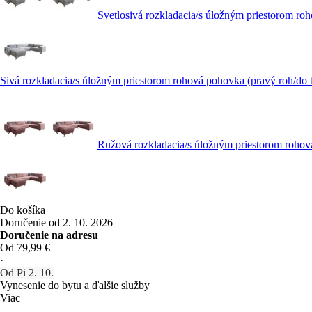
Svetlosivá rozkladacia/s úložným priestorom ro
Sivá rozkladacia/s úložným priestorom rohová pohovka (pravý roh/do
Ružová rozkladacia/s úložným priestorom rohov
Do košíka
Doručenie od 2. 10. 2026
Doručenie na adresu
Od 79,99 €
·
Od Pi 2. 10.
Vynesenie do bytu a ďalšie služby
Viac