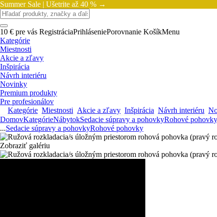
Summer Sale |
Ušetrite až 40 % →
10 € pre vás
Registrácia
Prihlásenie
Porovnanie
Košík
Menu
Kategórie
Miestnosti
Akcie a zľavy
Inšpirácia
Návrh interiéru
Novinky
Premium produkty
Pre profesionálov
Kategórie
Miestnosti
Akcie a zľavy
Inšpirácia
Návrh interiéru
No
Domov
Kategórie
Nábytok
Sedacie súpravy a pohovky
Rohové pohovk
...
Sedacie súpravy a pohovky
Rohové pohovky
Zobraziť galériu