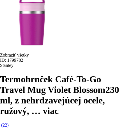
Zobraziť všetky
ID: 1799782
Stanley
Termohrnček Café-To-Go
Travel Mug Violet Blossom
230
ml, z nehrdzavejúcej ocele,
ružový
, …
viac
(
22
)