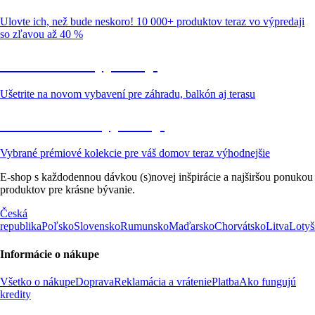
Ulovte ich, než bude neskoro! 10 000+ produktov teraz vo výpredaji
so zľavou až 40 %
Záhrada vo výpredaji
Ušetrite na novom vybavení pre záhradu, balkón aj terasu
Prémiové vo výpredaji
Vybrané prémiové kolekcie pre váš domov teraz výhodnejšie
E-shop s každodennou dávkou (s)novej inšpirácie a najširšou ponukou
produktov pre krásne bývanie.
Česká
republika
Poľsko
Slovensko
Rumunsko
Maďarsko
Chorvátsko
Litva
Lotyš
Informácie o nákupe
Všetko o nákupe
Doprava
Reklamácia a vrátenie
Platba
Ako fungujú
kredity