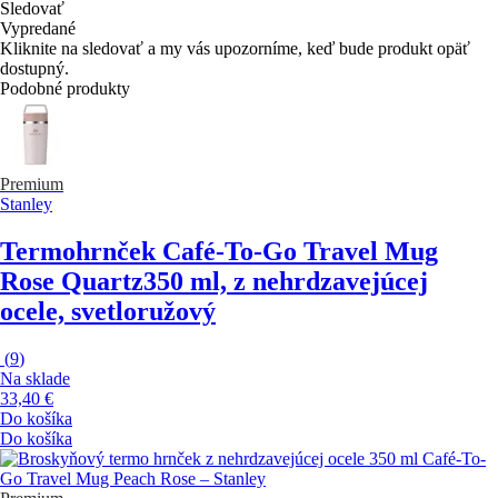
Sledovať
Vypredané
Kliknite na sledovať a my vás upozorníme, keď bude produkt opäť
dostupný.
Podobné produkty
Premium
Stanley
Termohrnček Café-To-Go Travel Mug
Rose Quartz
350 ml, z nehrdzavejúcej
ocele, svetloružový
(
9
)
Na sklade
33,40 €
Do košíka
Do košíka