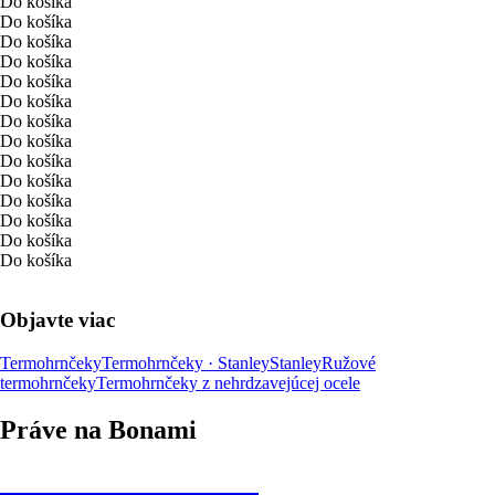
Do košíka
Do košíka
Do košíka
Do košíka
Do košíka
Do košíka
Do košíka
Do košíka
Do košíka
Do košíka
Do košíka
Do košíka
Do košíka
Do košíka
Objavte viac
Termohrnčeky
Termohrnčeky · Stanley
Stanley
Ružové
termohrnčeky
Termohrnčeky z nehrdzavejúcej ocele
Práve na Bonami
Summer Sale až -40 %