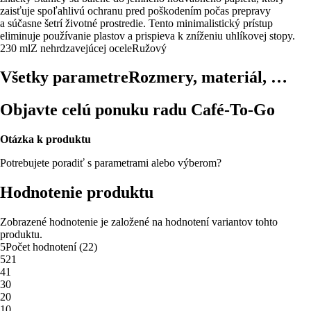
zaisťuje spoľahlivú ochranu pred poškodením počas prepravy
a súčasne šetrí životné prostredie. Tento minimalistický prístup
eliminuje používanie plastov a prispieva k zníženiu uhlíkovej stopy.
230 ml
Z nehrdzavejúcej ocele
Ružový
Všetky parametre
Rozmery, materiál, …
Objavte celú ponuku radu Café-To-Go
Otázka k produktu
Potrebujete poradiť s parametrami alebo výberom?
Hodnotenie produktu
Zobrazené hodnotenie je založené na hodnotení variantov tohto
produktu.
5
Počet hodnotení
(
22
)
5
21
4
1
3
0
2
0
1
0