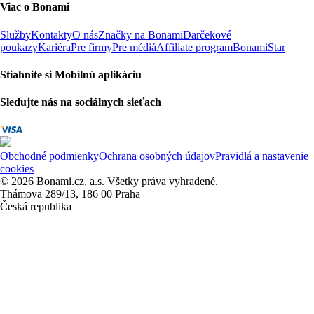
Viac o Bonami
Služby
Kontakty
O nás
Značky na Bonami
Darčekové
poukazy
Kariéra
Pre firmy
Pre médiá
Affiliate program
BonamiStar
Stiahnite si Mobilnú aplikáciu
Sledujte nás na sociálnych sieťach
Obchodné podmienky
Ochrana osobných údajov
Pravidlá a nastavenie
cookies
© 2026 Bonami.cz, a.s. Všetky práva vyhradené.
Thámova 289/13, 186 00 Praha
Česká republika