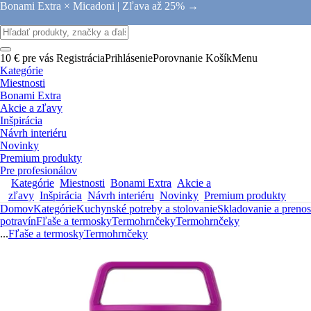
Bonami Extra × Micadoni |
Zľava až 25% →
10 € pre vás
Registrácia
Prihlásenie
Porovnanie
Košík
Menu
Kategórie
Miestnosti
Bonami Extra
Akcie a zľavy
Inšpirácia
Návrh interiéru
Novinky
Premium produkty
Pre profesionálov
Kategórie
Miestnosti
Bonami Extra
Akcie a
zľavy
Inšpirácia
Návrh interiéru
Novinky
Premium produkty
Domov
Kategórie
Kuchynské potreby a stolovanie
Skladovanie a prenos
potravín
Fľaše a termosky
Termohrnčeky
Termohrnčeky
...
Fľaše a termosky
Termohrnčeky