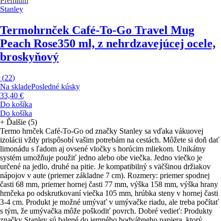
Premium
Stanley
Termohrnček Café-To-Go Travel Mug
Peach Rose
350 ml, z nehrdzavejúcej ocele,
broskyňový
(
22
)
Na sklade
Posledné kúsky
33,40 €
Do košíka
Do košíka
+
Ďalšie (5)
Termo hrnček Café-To-Go od značky Stanley sa vďaka vákuovej
izolácii vždy prispôsobí vašim potrebám na cestách. Môžete si doň dať
limonádu s ľadom aj ovsené vločky s horúcim mliekom. Unikátny
systém umožňuje použiť jedno alebo obe viečka. Jedno viečko je
určené na jedlo, druhé na pitie. Je kompatibilný s väčšinou držiakov
nápojov v aute (priemer základne 7 cm). Rozmery: priemer spodnej
časti 68 mm, priemer hornej časti 77 mm, výška 158 mm, výška hrany
hrnčeka po odskrutkovaní viečka 105 mm, hrúbka steny v hornej časti
3-4 cm. Produkt je možné umývať v umývačke riadu, ale treba počítať
s tým, že umývačka môže poškodiť povrch. Dobré vedieť: Produkty
značky Stanley sú balené do jemného hodvábneho papiera, ktorý