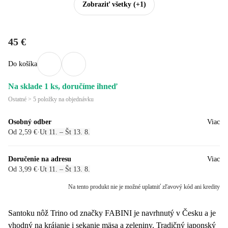
Zobraziť všetky
(+1)
45 €
Do košíka
Na sklade 1 ks, doručíme ihneď
Ostatné > 5 položky na objednávku
Osobný odber
Viac
Od 2,59 €
·
Ut 11. – Št 13. 8.
Doručenie na adresu
Viac
Od 3,99 €
·
Ut 11. – Št 13. 8.
Na tento produkt nie je možné uplatniť zľavový kód ani kredity
Santoku nôž Trino od značky FABINI je navrhnutý v Česku a je
vhodný na krájanie i sekanie mäsa a zeleniny. Tradičný japonský