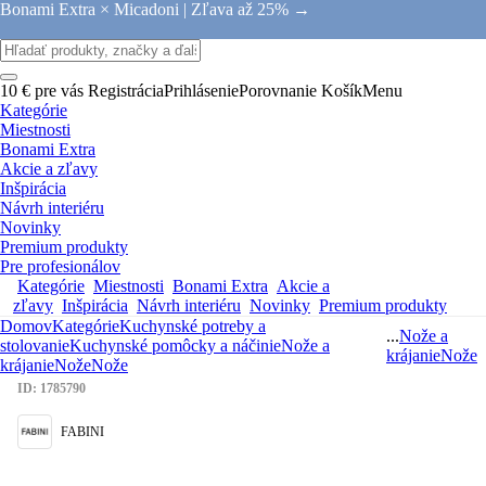
Bonami Extra × Micadoni |
Zľava až 25% →
10 € pre vás
Registrácia
Prihlásenie
Porovnanie
Košík
Menu
Kategórie
Miestnosti
Bonami Extra
Akcie a zľavy
Inšpirácia
Návrh interiéru
Novinky
Premium produkty
Pre profesionálov
Kategórie
Miestnosti
Bonami Extra
Akcie a
zľavy
Inšpirácia
Návrh interiéru
Novinky
Premium produkty
Domov
Kategórie
Kuchynské potreby a
...
Nože a
stolovanie
Kuchynské pomôcky a náčinie
Nože a
krájanie
Nože
krájanie
Nože
Nože
ID: 1785790
FABINI