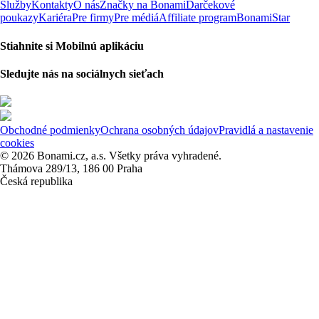
Služby
Kontakty
O nás
Značky na Bonami
Darčekové
poukazy
Kariéra
Pre firmy
Pre médiá
Affiliate program
BonamiStar
Stiahnite si Mobilnú aplikáciu
Sledujte nás na sociálnych sieťach
Obchodné podmienky
Ochrana osobných údajov
Pravidlá a nastavenie
cookies
© 2026 Bonami.cz, a.s. Všetky práva vyhradené.
Thámova 289/13, 186 00 Praha
Česká republika