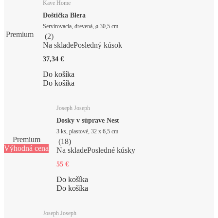
Kave Home
Doštička Blera
Servírovacia, drevená, ø 30,5 cm
Premium
(
2
)
Na sklade
Posledný kúsok
37,34 €
Do košíka
Do košíka
Joseph Joseph
Dosky v súprave Nest
3 ks, plastové, 32 x 6,5 cm
Premium
(
18
)
Výhodná cena
Na sklade
Posledné kúsky
55 €
Do košíka
Do košíka
Joseph Joseph