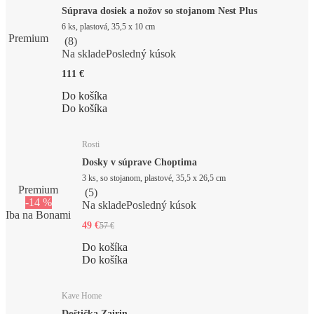
Súprava dosiek a nožov so stojanom Nest Plus
6 ks, plastová, 35,5 x 10 cm
Premium
(
8
)
Na sklade
Posledný kúsok
111 €
Do košíka
Do košíka
Rosti
Dosky v súprave Choptima
3 ks, so stojanom, plastové, 35,5 x 26,5 cm
Premium
(
5
)
-14 %
Na sklade
Posledný kúsok
Iba na Bonami
49 €
57 €
Do košíka
Do košíka
Kave Home
Doštička Zairin