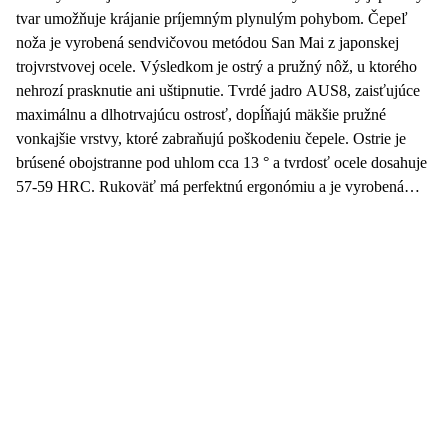
tvar umožňuje krájanie príjemným plynulým pohybom. Čepeľ
noža je vyrobená sendvičovou metódou San Mai z japonskej
trojvrstvovej ocele. Výsledkom je ostrý a pružný nôž, u ktorého
nehrozí prasknutie ani uštipnutie. Tvrdé jadro AUS8, zaisťujúce
maximálnu a dlhotrvajúcu ostrosť, dopĺňajú mäkšie pružné
vonkajšie vrstvy, ktoré zabraňujú poškodeniu čepele. Ostrie je
brúsené obojstranne pod uhlom cca 13 ° a tvrdosť ocele dosahuje
57-59 HRC. Rukoväť má perfektnú ergonómiu a je vyrobená
z termoplastického materiálu, ktorý sa nešmýka a zaisťuje
maximálnu pevnosť a odolnosť.