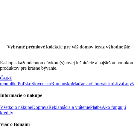
Prémiové vo
výpredaji
Vybrané prémiové kolekcie pre váš domov teraz výhodnejšie
E-shop s každodennou dávkou (s)novej inšpirácie a najširšou ponukou
produktov pre krásne bývanie.
Česká
republika
Poľsko
Slovensko
Rumunsko
Maďarsko
Chorvátsko
Litva
Lotyš
Informácie o nákupe
Všetko o nákupe
Doprava
Reklamácia a vrátenie
Platba
Ako fungujú
kredity
Viac o Bonami