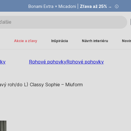
Bonami Extra × Micadoni |
Zľava až 25% →
Akcie a zľavy
Inšpirácia
Návrh interiéru
Novi
vky
Rohové pohovky
Rohové pohovky