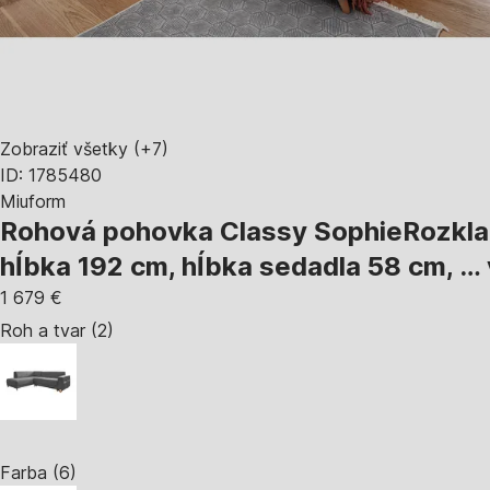
Zobraziť všetky
(+7)
ID: 1785480
Miuform
Rohová pohovka Classy Sophie
Rozkla
hĺbka 192 cm, hĺbka sedadla 58 cm
, …
1 679 €
Roh a tvar (2)
Farba (6)