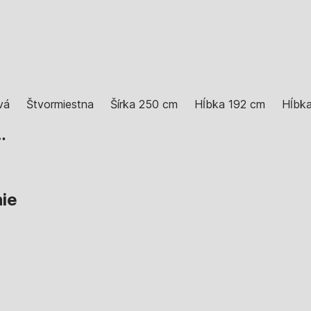
vá
Štvormiestna
Šírka 250 cm
Hĺbka 192 cm
Hĺbka
…
hie