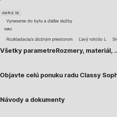
·
Od Pi 2. 10.
Vynesenie do bytu a ďalšie služby
VIAC
Rozkladacia/s úložným priestorom
Ľavý roh/do L
Si
Všetky parametre
Rozmery, materiál, 
Objavte celú ponuku radu Classy Sop
Návody a dokumenty