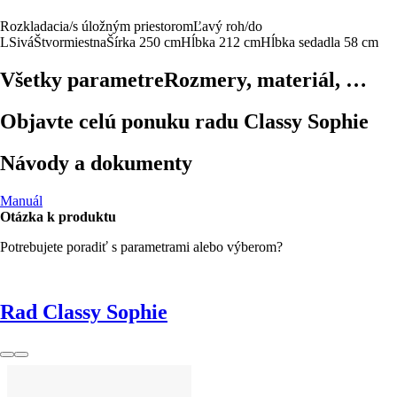
Rozkladacia/s úložným priestorom
Ľavý roh/do
L
Sivá
Štvormiestna
Šírka 250 cm
Hĺbka 212 cm
Hĺbka sedadla 58 cm
Všetky parametre
Rozmery, materiál, …
Objavte celú ponuku radu Classy Sophie
Návody a dokumenty
Manuál
Otázka k produktu
Potrebujete poradiť s parametrami alebo výberom?
Rad Classy Sophie