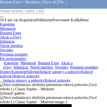
Bonami Extra × Micadoni |
Zľava až 25% →
10 € pre vás
Registrácia
Prihlásenie
Porovnanie
Košík
Menu
Kategórie
Miestnosti
Bonami Extra
Akcie a zľavy
Inšpirácia
Návrh interiéru
Novinky
Premium produkty
Pre profesionálov
Kategórie
Miestnosti
Bonami Extra
Akcie a
zľavy
Inšpirácia
Návrh interiéru
Novinky
Premium produkty
Domov
Kategórie
Nábytok
Sedacie súpravy a pohovky
Rohové
pohovky
Rohové pohovky
...
Sedacie súpravy a pohovky
Rohové pohovky
Zobraziť galériu