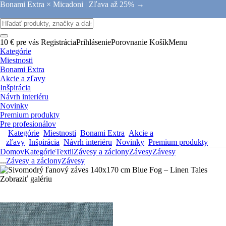
Bonami Extra × Micadoni |
Zľava až 25% →
10 € pre vás
Registrácia
Prihlásenie
Porovnanie
Košík
Menu
Kategórie
Miestnosti
Bonami Extra
Akcie a zľavy
Inšpirácia
Návrh interiéru
Novinky
Premium produkty
Pre profesionálov
Kategórie
Miestnosti
Bonami Extra
Akcie a
zľavy
Inšpirácia
Návrh interiéru
Novinky
Premium produkty
Domov
Kategórie
Textil
Závesy a záclony
Závesy
Závesy
...
Závesy a záclony
Závesy
Zobraziť galériu