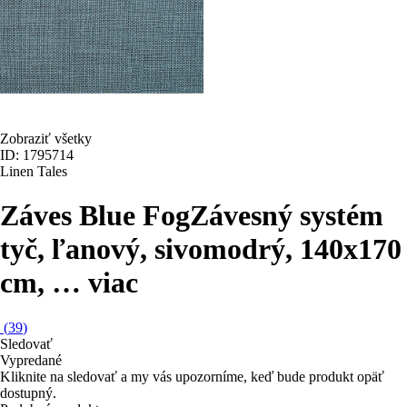
Zobraziť všetky
ID: 1795714
Linen Tales
Záves Blue Fog
Závesný systém
tyč, ľanový, sivomodrý, 140x170
cm
, …
viac
(
39
)
Sledovať
Vypredané
Kliknite na sledovať a my vás upozorníme, keď bude produkt opäť
dostupný.