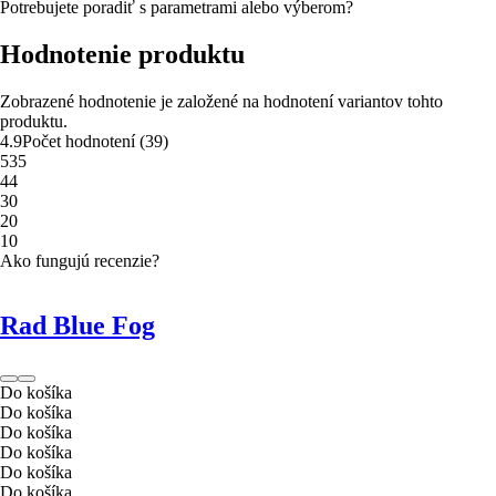
Potrebujete poradiť s parametrami alebo výberom?
Hodnotenie produktu
Zobrazené hodnotenie je založené na hodnotení variantov tohto
produktu.
4.9
Počet hodnotení
(
39
)
5
35
4
4
3
0
2
0
1
0
Ako fungujú recenzie?
Rad Blue Fog
Do košíka
Do košíka
Do košíka
Do košíka
Do košíka
Do košíka