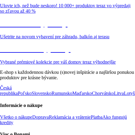
Ulovte ich, než bude neskoro! 10 000+ produktov teraz vo výpredaji
so zľavou až 40 %
Záhrada vo výpredaji
Ušetrite na novom vybavení pre záhradu, balkón aj terasu
Prémiové vo výpredaji
Vybrané prémiové kolekcie pre váš domov teraz výhodnejšie
E-shop s každodennou dávkou (s)novej inšpirácie a najširšou ponukou
produktov pre krásne bývanie.
Česká
republika
Poľsko
Slovensko
Rumunsko
Maďarsko
Chorvátsko
Litva
Lotyš
Informácie o nákupe
Všetko o nákupe
Doprava
Reklamácia a vrátenie
Platba
Ako fungujú
kredity
Viac o Bonami