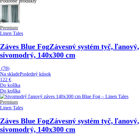
Podobné produkty
Premium
Linen Tales
Záves Blue Fog
Závesný systém tyč, ľanový,
sivomodrý, 140x300 cm
(
78
)
Na sklade
Posledný kúsok
122 €
Do košíka
Do košíka
Premium
Linen Tales
Záves Blue Fog
Závesný systém tyč, ľanový,
sivomodrý, 140x300 cm