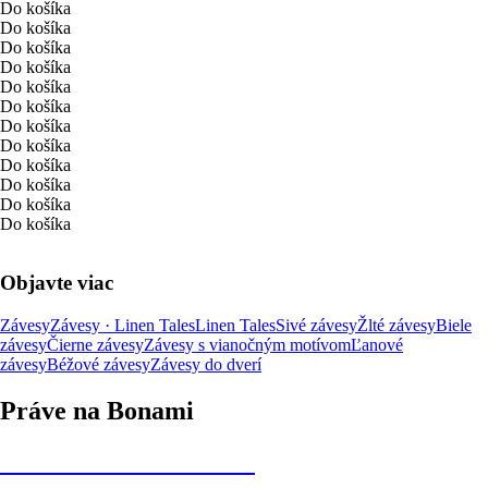
Do košíka
Do košíka
Do košíka
Do košíka
Do košíka
Do košíka
Do košíka
Do košíka
Do košíka
Do košíka
Do košíka
Do košíka
Objavte viac
Závesy
Závesy · Linen Tales
Linen Tales
Sivé závesy
Žlté závesy
Biele
závesy
Čierne závesy
Závesy s vianočným motívom
Ľanové
závesy
Béžové závesy
Závesy do dverí
Práve na Bonami
Summer Sale až -40 %