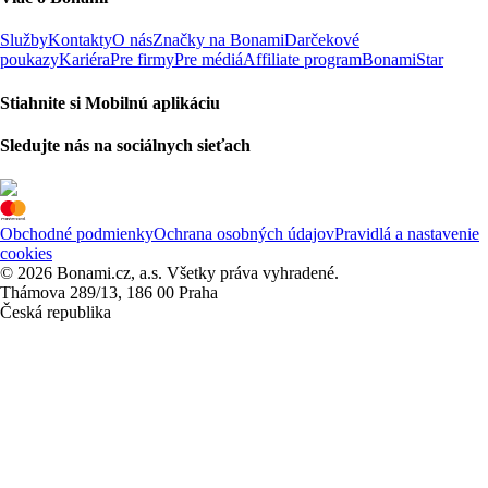
Služby
Kontakty
O nás
Značky na Bonami
Darčekové
poukazy
Kariéra
Pre firmy
Pre médiá
Affiliate program
BonamiStar
Stiahnite si Mobilnú aplikáciu
Sledujte nás na sociálnych sieťach
Obchodné podmienky
Ochrana osobných údajov
Pravidlá a nastavenie
cookies
© 2026 Bonami.cz, a.s. Všetky práva vyhradené.
Thámova 289/13, 186 00 Praha
Česká republika