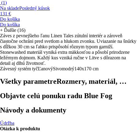
(
1
)
Na sklade
Posledný kúsok
131 €
Do košíka
Do košíka
+
Ďalšie (16)
Záves z pevnejšieho ľanu Linen Tales zútulní interiér a zároveň
čiastočne ochráni pred svetlom a hlukom zvonku. Uviazanie na šnúrky
s dĺžkou 30 cm sa ľahko prispôsobí rôznym typom garniží.
Stonewashed materiál vyniká extra mäkkosťou a pôsobí prirodzene
ležérnym dojmom. Každý kus vzniká ručne v Litve s dôrazom na
detail aj dlhú životnosť.
Závesný systém tyč
Ľanový
Sivomodrý
140x170 cm
Všetky parametre
Rozmery, materiál, …
Objavte celú ponuku radu Blue Fog
Návody a dokumenty
Údržba
Otázka k produktu